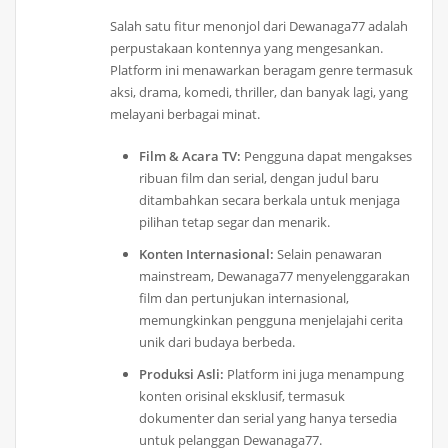
Salah satu fitur menonjol dari Dewanaga77 adalah
perpustakaan kontennya yang mengesankan.
Platform ini menawarkan beragam genre termasuk
aksi, drama, komedi, thriller, dan banyak lagi, yang
melayani berbagai minat.
Film & Acara TV:
Pengguna dapat mengakses
ribuan film dan serial, dengan judul baru
ditambahkan secara berkala untuk menjaga
pilihan tetap segar dan menarik.
Konten Internasional:
Selain penawaran
mainstream, Dewanaga77 menyelenggarakan
film dan pertunjukan internasional,
memungkinkan pengguna menjelajahi cerita
unik dari budaya berbeda.
Produksi Asli:
Platform ini juga menampung
konten orisinal eksklusif, termasuk
dokumenter dan serial yang hanya tersedia
untuk pelanggan Dewanaga77.