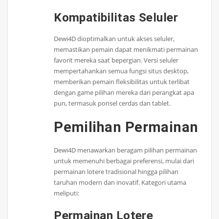
Kompatibilitas Seluler
Dewi4D dioptimalkan untuk akses seluler,
memastikan pemain dapat menikmati permainan
favorit mereka saat bepergian. Versi seluler
mempertahankan semua fungsi situs desktop,
memberikan pemain fleksibilitas untuk terlibat
dengan game pilihan mereka dari perangkat apa
pun, termasuk ponsel cerdas dan tablet.
Pemilihan Permainan
Dewi4D menawarkan beragam pilihan permainan
untuk memenuhi berbagai preferensi, mulai dari
permainan lotere tradisional hingga pilihan
taruhan modern dan inovatif. Kategori utama
meliputi:
Permainan Lotere