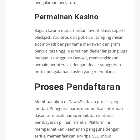
pengalaman bertaruh.
Permainan Kasino
Bagian kasino menampilkan favorit klasik seperti
blackjack, roulette, dan poker, di samping mesin
slot inovatif dengan tema menawan dan grafis
berkualitas tinggi. Permainan dealer langsung juga
menjadi keunggulan Dewi4D, memungkinkan
pemain berinteraksi dengan dealer sungguhan
untuk pengalaman kasino yang mendalam.
Proses Pendaftaran
Membuat akun di Dewi4D adalah proses yang
mudah. Pengguna harus memberikan informasi
dasar, termasuk nama, email, dan metode
pembayaran pilihan mereka. Platform ini
memperhatikan keamanan pengguna dengan
serius, memanfaatkan enkripsi SSL untuk