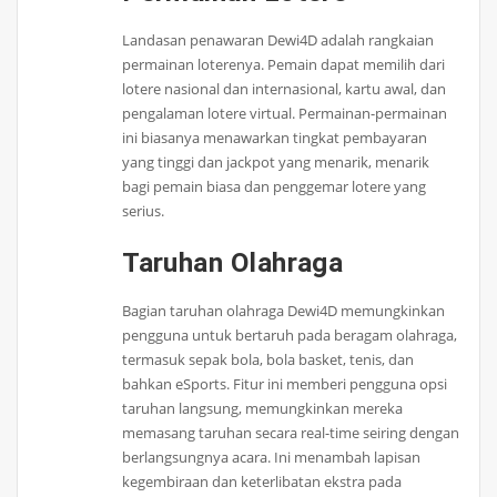
Landasan penawaran Dewi4D adalah rangkaian
permainan loterenya. Pemain dapat memilih dari
lotere nasional dan internasional, kartu awal, dan
pengalaman lotere virtual. Permainan-permainan
ini biasanya menawarkan tingkat pembayaran
yang tinggi dan jackpot yang menarik, menarik
bagi pemain biasa dan penggemar lotere yang
serius.
Taruhan Olahraga
Bagian taruhan olahraga Dewi4D memungkinkan
pengguna untuk bertaruh pada beragam olahraga,
termasuk sepak bola, bola basket, tenis, dan
bahkan eSports. Fitur ini memberi pengguna opsi
taruhan langsung, memungkinkan mereka
memasang taruhan secara real-time seiring dengan
berlangsungnya acara. Ini menambah lapisan
kegembiraan dan keterlibatan ekstra pada