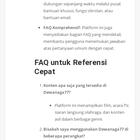
dukungan sepanjang waktu melalui pusat
bantuan khusus, fungsi obrolan, atau
bantuan email.
FAQ Komprehensif:
Platform ini juga
menyediakan bagian FAQ yang mendetail,
membantu pengguna menemukan jawaban
atas pertanyaan umum dengan cepat.
FAQ untuk Referensi
Cepat
Konten apa saja yang tersedia di
Dewanaga77?
Platform ini menampilkan film, acara TV,
siaran langsung olahraga, dan konten
asli dalam berbagai genre.
Bisakah saya menggunakan Dewanaga77 di
beberapa perangkat?