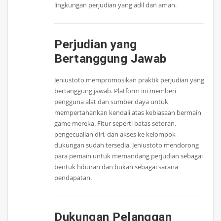
lingkungan perjudian yang adil dan aman.
Perjudian yang
Bertanggung Jawab
Jeniustoto mempromosikan praktik perjudian yang
bertanggung jawab. Platform ini memberi
pengguna alat dan sumber daya untuk
mempertahankan kendali atas kebiasaan bermain
game mereka. Fitur seperti batas setoran,
pengecualian diri, dan akses ke kelompok
dukungan sudah tersedia. Jeniustoto mendorong
para pemain untuk memandang perjudian sebagai
bentuk hiburan dan bukan sebagai sarana
pendapatan.
Dukungan Pelanggan