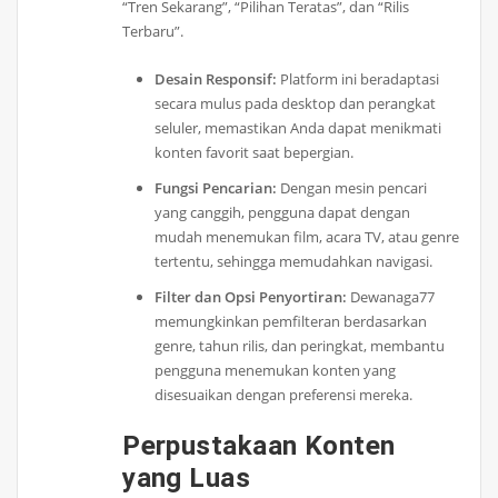
“Tren Sekarang”, “Pilihan Teratas”, dan “Rilis
Terbaru”.
Desain Responsif:
Platform ini beradaptasi
secara mulus pada desktop dan perangkat
seluler, memastikan Anda dapat menikmati
konten favorit saat bepergian.
Fungsi Pencarian:
Dengan mesin pencari
yang canggih, pengguna dapat dengan
mudah menemukan film, acara TV, atau genre
tertentu, sehingga memudahkan navigasi.
Filter dan Opsi Penyortiran:
Dewanaga77
memungkinkan pemfilteran berdasarkan
genre, tahun rilis, dan peringkat, membantu
pengguna menemukan konten yang
disesuaikan dengan preferensi mereka.
Perpustakaan Konten
yang Luas