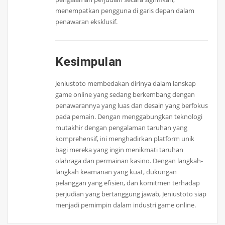
menempatkan pengguna di garis depan dalam
penawaran eksklusif.
Kesimpulan
Jeniustoto membedakan dirinya dalam lanskap
game online yang sedang berkembang dengan
penawarannya yang luas dan desain yang berfokus
pada pemain. Dengan menggabungkan teknologi
mutakhir dengan pengalaman taruhan yang
komprehensif, ini menghadirkan platform unik
bagi mereka yang ingin menikmati taruhan
olahraga dan permainan kasino. Dengan langkah-
langkah keamanan yang kuat, dukungan
pelanggan yang efisien, dan komitmen terhadap
perjudian yang bertanggung jawab, Jeniustoto siap
menjadi pemimpin dalam industri game online.