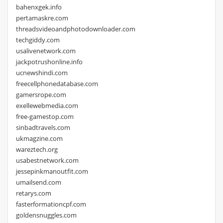
bahenxgek.info
pertamaskre.com
threadsvideoandphotodownloader.com
techgiddy.com
usalivenetwork.com
jackpotrushonline.info
ucnewshindi.com
freecellphonedatabase.com
gamersrope.com
exellewebmedia.com
free-gamestop.com
sinbadtravels.com
ukmagzine.com
wareztech.org
usabestnetwork.com
jessepinkmanoutfit.com
umailsend.com
retarys.com
fasterformationcpf.com
goldensnuggles.com