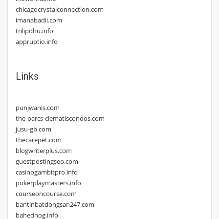
chicagocrystalconnection.com
imanabadii.com
trilipohu.info
appruptio.info
Links
punjwanis.com
the-parcs-clematiscondos.com
jusu-gb.com
thecarepet.com
blogwriterplus.com
guestpostingseo.com
casinogambitpro.info
pokerplaymasters.info
courseoncourse.com
bantinbatdongsan247.com
bahednog.info