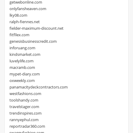
getwebonline.com
onlyfansheaven.com
lky08.com
ralph-fiennes.net
fielder-maximum-discount.net
fitfllex.com
genesisbusinesscredit.com
inforuang.com
kindsmarket.com
luvelylife.com
macramb.com
mypet-diary.com
oxweekly.com
panamacitydeckcontractors.com
westfashions.com
toolshandy.com
travelstager.com
trendinspires.com
rannyephul.com
reportradar360.com
swaggyfashion.com