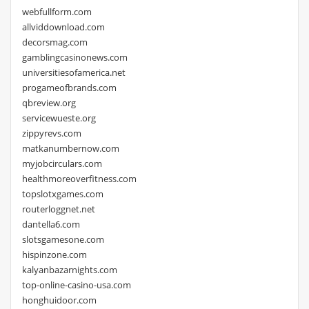
webfullform.com
allviddownload.com
decorsmag.com
gamblingcasinonews.com
universitiesofamerica.net
progameofbrands.com
qbreview.org
servicewueste.org
zippyrevs.com
matkanumbernow.com
myjobcirculars.com
healthmoreoverfitness.com
topslotxgames.com
routerloggnet.net
dantella6.com
slotsgamesone.com
hispinzone.com
kalyanbazarnights.com
top-online-casino-usa.com
honghuidoor.com