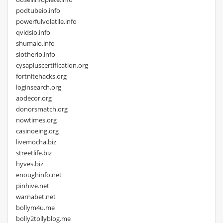
podtubeio.info
powerfulvolatile.info
qvidsio.info
shumaio.info
slotherio.info
cysapluscertification.org
fortnitehacks.org
loginsearch.org
aodecor.org
donorsmatch.org
nowtimes.org
casinoeing.org
livemocha.biz
streetlife.biz
hyves.biz
enoughinfo.net
pinhive.net
warnabet.net
bollym4u.me
bolly2tollyblog.me