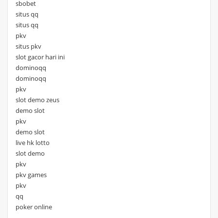
sbobet
situs qq
situs qq
pkv
situs pkv
slot gacor hari ini
dominoqq
dominoqq
pkv
slot demo zeus
demo slot
pkv
demo slot
live hk lotto
slot demo
pkv
pkv games
pkv
qq
poker online