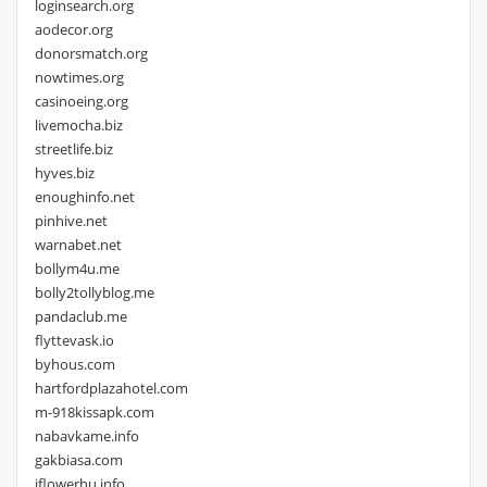
loginsearch.org
aodecor.org
donorsmatch.org
nowtimes.org
casinoeing.org
livemocha.biz
streetlife.biz
hyves.biz
enoughinfo.net
pinhive.net
warnabet.net
bollym4u.me
bolly2tollyblog.me
pandaclub.me
flyttevask.io
byhous.com
hartfordplazahotel.com
m-918kissapk.com
nabavkame.info
gakbiasa.com
iflowerhu.info