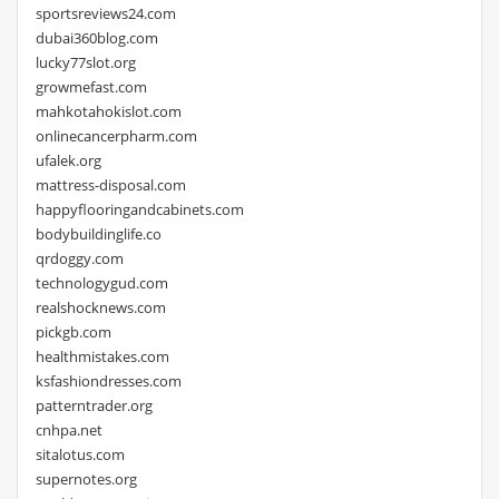
sportsreviews24.com
dubai360blog.com
lucky77slot.org
growmefast.com
mahkotahokislot.com
onlinecancerpharm.com
ufalek.org
mattress-disposal.com
happyflooringandcabinets.com
bodybuildinglife.co
qrdoggy.com
technologygud.com
realshocknews.com
pickgb.com
healthmistakes.com
ksfashiondresses.com
patterntrader.org
cnhpa.net
sitalotus.com
supernotes.org