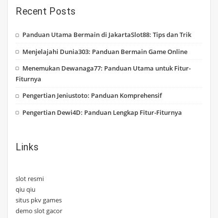
Recent Posts
Panduan Utama Bermain di JakartaSlot88: Tips dan Trik
Menjelajahi Dunia303: Panduan Bermain Game Online
Menemukan Dewanaga77: Panduan Utama untuk Fitur-
Fiturnya
Pengertian Jeniustoto: Panduan Komprehensif
Pengertian Dewi4D: Panduan Lengkap Fitur-Fiturnya
Links
slot resmi
qiu qiu
situs pkv games
demo slot gacor