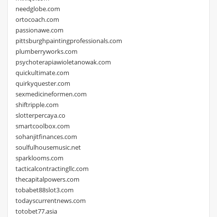
needglobe.com
ortocoach.com
passionawe.com
pittsburghpaintingprofessionals.com
plumberryworks.com
psychoterapiawioletanowak.com
quickultimate.com
quirkyquester.com
sexmedicineformen.com
shiftripple.com
slotterpercaya.co
smartcoolbox.com
sohanjitfinances.com
soulfulhousemusic.net
sparklooms.com
tacticalcontractingllc.com
thecapitalpowers.com
tobabet88slot3.com
todayscurrentnews.com
totobet77.asia