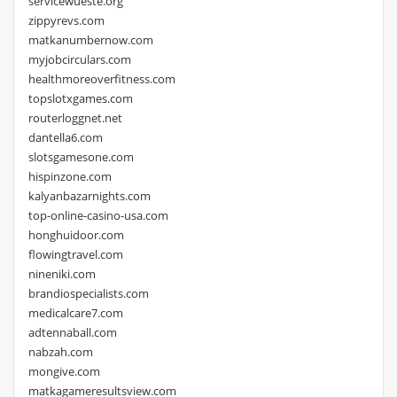
servicewueste.org
zippyrevs.com
matkanumbernow.com
myjobcirculars.com
healthmoreoverfitness.com
topslotxgames.com
routerloggnet.net
dantella6.com
slotsgamesone.com
hispinzone.com
kalyanbazarnights.com
top-online-casino-usa.com
honghuidoor.com
flowingtravel.com
nineniki.com
brandiospecialists.com
medicalcare7.com
adtennaball.com
nabzah.com
mongive.com
matkagameresultsview.com