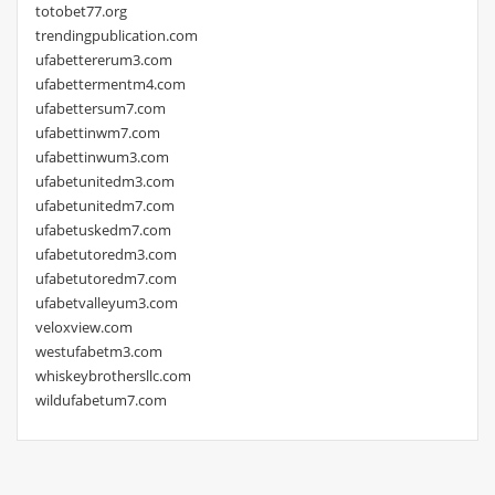
totobet77.org
trendingpublication.com
ufabettererum3.com
ufabettermentm4.com
ufabettersum7.com
ufabettinwm7.com
ufabettinwum3.com
ufabetunitedm3.com
ufabetunitedm7.com
ufabetuskedm7.com
ufabetutoredm3.com
ufabetutoredm7.com
ufabetvalleyum3.com
veloxview.com
westufabetm3.com
whiskeybrothersllc.com
wildufabetum7.com