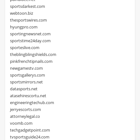
sportsdarkest.com
webtoon.biz
thesportswires.com
hyungpro.com
sportingnewsnet.com
sportstime24day.com
sporteslive.com
theblingblingshields.com
pinkfrenchtipnails.com
newgamestv.com
sportsgallerys.com
sportsmirrors.net
datasports.net
atasehirescortu.net
engineeringtechub.com
jerryescorts.com
attorneylegal.co
voomb.com
techgadgetpoint.com
tvsportsguide24.com