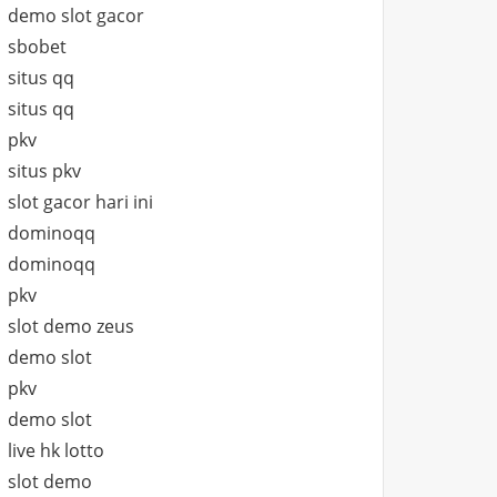
demo slot gacor
sbobet
situs qq
situs qq
pkv
situs pkv
slot gacor hari ini
dominoqq
dominoqq
pkv
slot demo zeus
demo slot
pkv
demo slot
live hk lotto
slot demo