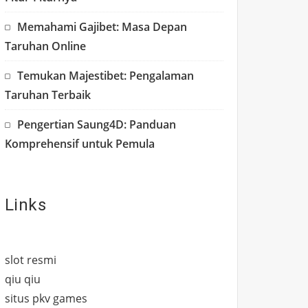
Memahami Gajibet: Masa Depan
Taruhan Online
Temukan Majestibet: Pengalaman
Taruhan Terbaik
Pengertian Saung4D: Panduan
Komprehensif untuk Pemula
Links
slot resmi
qiu qiu
situs pkv games