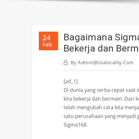
Bagaimana Sigma
24
Feb
Bekerja dan Berm
By
Admin@usalocality.com
[ad_1]
Di dunia yang serba cepat saat 
kita bekerja dan bermain. Dari 
telah mengubah cara kita menjal
satu perusahaan yang menjadi ga
Sigma168.