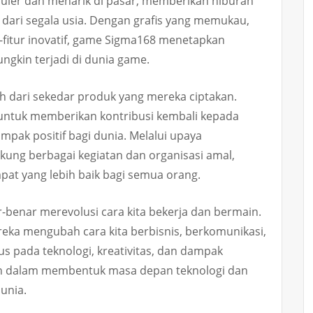
uler dan menarik di pasar, memberikan hiburan
dari segala usia. Dengan grafis yang memukau,
r-fitur inovatif, game Sigma168 menetapkan
ngkin terjadi di dunia game.
 dari sekedar produk yang mereka ciptakan.
ntuk memberikan kontribusi kembali kepada
ak positif bagi dunia. Melalui upaya
kung berbagai kegiatan dan organisasi amal,
at yang lebih baik bagi semua orang.
benar merevolusi cara kita bekerja dan bermain.
reka mengubah cara kita berbisnis, berkomunikasi,
s pada teknologi, kreativitas, dan dampak
 dalam membentuk masa depan teknologi dan
unia.