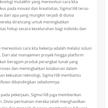
nologi mutakhir yang merevolusi cara kita
us pada inovasi dan kreativitas, Sigma168 terus-
dari apa yang mungkin terjadi di dunia
 mereka dirancang untuk meningkatkan
alitas hidup secara keseluruhan bagi individu dan
merevolusi cara kita bekerja adalah melalui solusi
a. Dari alat manajemen proyek hingga platform
kan beragam produk perangkat lunak yang
ses dan meningkatkan kolaborasi dalam
kan kekuatan teknologi, Sigma168 membantu
 efisien dibandingkan sebelumnya.
s pada pekerjaan, Sigma168 juga memberikan
n. Divisi permainan mereka telah menghasilkan