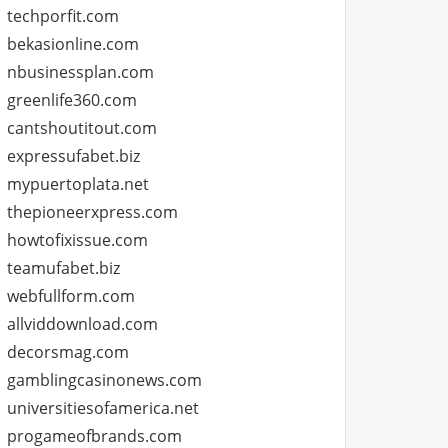
techporfit.com
bekasionline.com
nbusinessplan.com
greenlife360.com
cantshoutitout.com
expressufabet.biz
mypuertoplata.net
thepioneerxpress.com
howtofixissue.com
teamufabet.biz
webfullform.com
allviddownload.com
decorsmag.com
gamblingcasinonews.com
universitiesofamerica.net
progameofbrands.com