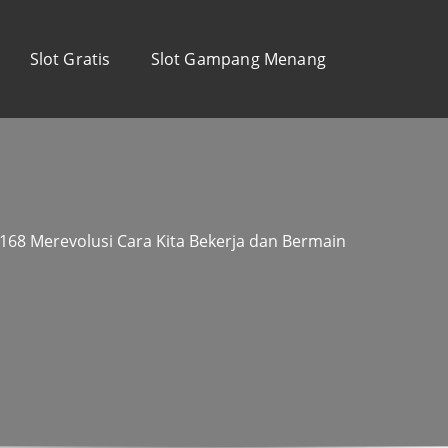
Slot Gratis
Slot Gampang Menang
68 Merevolusi Cara Kita Bekerja dan Bermain