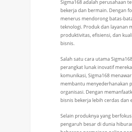
Sigma168 adalah perusahaan tek
bekerja dan bermain. Dengan fok
menerus mendorong batas-batas 
teknologi. Produk dan layanan
produktivitas, efisiensi, dan ku
bisnis.
Salah satu cara utama Sigma168 
perangkat lunak inovatif merek
komunikasi, Sigma168 menawar
membantu menyederhanakan pro
organisasi. Dengan memanfaat
bisnis bekerja lebih cerdas dan
Selain produknya yang berfoku
pengaruh besar di dunia hibura