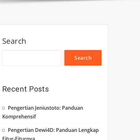
Search
Search
Recent Posts
Pengertian Jeniustoto: Panduan
Komprehensif
Pengertian Dewi4D: Panduan Lengkap
Fitur-Fiturnya