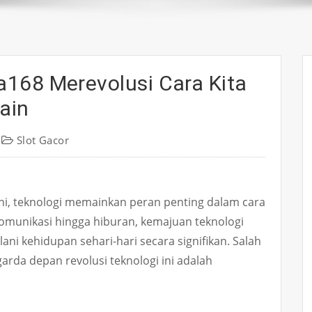
168 Merevolusi Cara Kita
ain
Slot Gacor
ini, teknologi memainkan peran penting dalam cara
komunikasi hingga hiburan, kemajuan teknologi
ani kehidupan sehari-hari secara signifikan. Salah
rda depan revolusi teknologi ini adalah