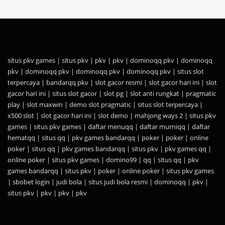
situs pkv games
|
situs pkv
|
pkv
|
pkv
|
dominoqq pkv
|
dominoqq
pkv
|
dominoqq pkv
|
dominoqq pkv
|
dominoqq pkv
|
situs slot
terpercaya
|
bandarqq pkv
|
slot gacor resmi
|
slot gacor hari ini
|
slot
gacor hari ini
|
situs slot gacor
|
slot pg
|
slot anti rungkat
|
pragmatic
play
|
slot maxwin
|
demo slot pragmatic
|
situs slot terpercaya
|
x500 slot
|
slot gacor hari ini
|
slot demo
|
mahjong ways 2
|
situs pkv
games
|
situs pkv games
|
daftar menuqq
|
daftar murniqq
|
daftar
hematqq
|
situs qq
|
pkv games bandarqq
|
poker
|
poker
|
online
poker
|
situs qq
|
pkv games bandarqq
|
situs pkv
|
pkv games qq
|
online poker
|
situs pkv games
|
domino99
|
qq
|
situs qq
|
pkv
games bandarqq
|
situs pkv
|
poker
|
online poker
|
situs pkv games
|
sbobet login
|
judi bola
|
situs judi bola resmi
|
dominoqq
|
pkv
|
situs pkv
|
pkv
|
pkv
|
pkv