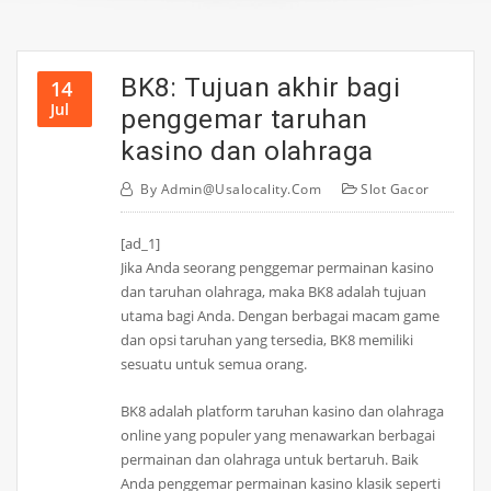
BK8: Tujuan akhir bagi
14
Jul
penggemar taruhan
kasino dan olahraga
By
Admin@usalocality.com
Slot Gacor
[ad_1]
Jika Anda seorang penggemar permainan kasino
dan taruhan olahraga, maka BK8 adalah tujuan
utama bagi Anda. Dengan berbagai macam game
dan opsi taruhan yang tersedia, BK8 memiliki
sesuatu untuk semua orang.
BK8 adalah platform taruhan kasino dan olahraga
online yang populer yang menawarkan berbagai
permainan dan olahraga untuk bertaruh. Baik
Anda penggemar permainan kasino klasik seperti