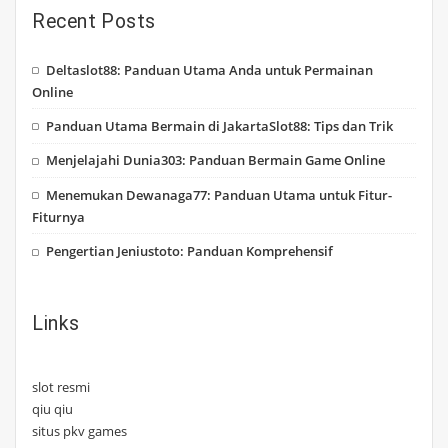
Recent Posts
Deltaslot88: Panduan Utama Anda untuk Permainan
Online
Panduan Utama Bermain di JakartaSlot88: Tips dan Trik
Menjelajahi Dunia303: Panduan Bermain Game Online
Menemukan Dewanaga77: Panduan Utama untuk Fitur-
Fiturnya
Pengertian Jeniustoto: Panduan Komprehensif
Links
slot resmi
qiu qiu
situs pkv games