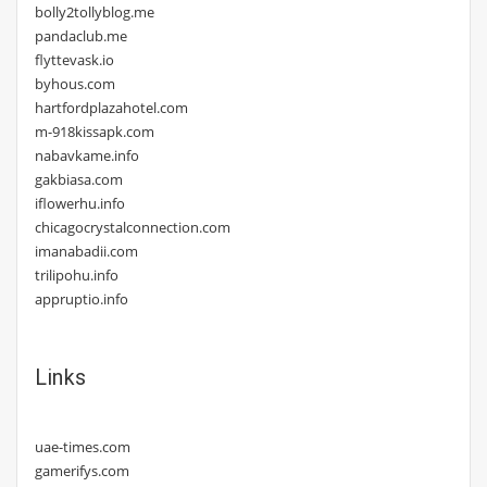
bolly2tollyblog.me
pandaclub.me
flyttevask.io
byhous.com
hartfordplazahotel.com
m-918kissapk.com
nabavkame.info
gakbiasa.com
iflowerhu.info
chicagocrystalconnection.com
imanabadii.com
trilipohu.info
appruptio.info
Links
uae-times.com
gamerifys.com