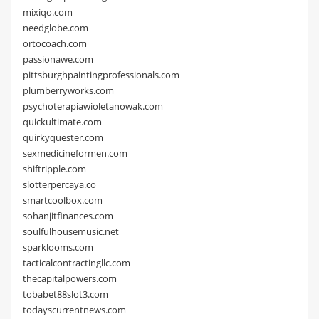
mixiqo.com
needglobe.com
ortocoach.com
passionawe.com
pittsburghpaintingprofessionals.com
plumberryworks.com
psychoterapiawioletanowak.com
quickultimate.com
quirkyquester.com
sexmedicineformen.com
shiftripple.com
slotterpercaya.co
smartcoolbox.com
sohanjitfinances.com
soulfulhousemusic.net
sparklooms.com
tacticalcontractingllc.com
thecapitalpowers.com
tobabet88slot3.com
todayscurrentnews.com