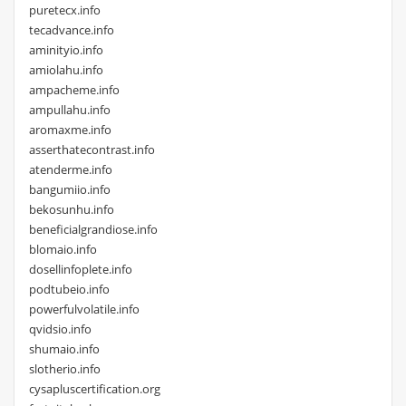
puretecx.info
tecadvance.info
aminityio.info
amiolahu.info
ampacheme.info
ampullahu.info
aromaxme.info
asserthatecontrast.info
atenderme.info
bangumiio.info
bekosunhu.info
beneficialgrandiose.info
blomaio.info
dosellinfoplete.info
podtubeio.info
powerfulvolatile.info
qvidsio.info
shumaio.info
slotherio.info
cysapluscertification.org