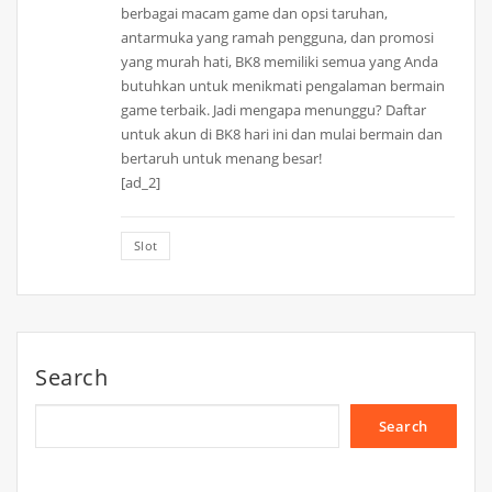
berbagai macam game dan opsi taruhan,
antarmuka yang ramah pengguna, dan promosi
yang murah hati, BK8 memiliki semua yang Anda
butuhkan untuk menikmati pengalaman bermain
game terbaik. Jadi mengapa menunggu? Daftar
untuk akun di BK8 hari ini dan mulai bermain dan
bertaruh untuk menang besar!
[ad_2]
Slot
Search
Search