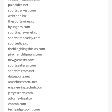
painaidee.net
sportsdarkest.com
webtoon.biz
thesportswires.com
hyungpro.com
sportingnewsnet.com
sportstime24day.com
sporteslive.com
theblingblingshields.com
pinkfrenchtipnails.com
newgamestv.com
sportsgallerys.com
sportsmirrors.net
datasports.net
atasehirescortu.net
engineeringtechub.com
jerryescorts.com
attorneylegal.co
voomb.com
techgadgetpoint.com