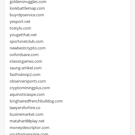
goldensnuggles.com
lookbattlemap.com
buyrdpservice.com
yesport.net
tostylo.com
yougetthat.net
sportsnetclub.com
newbestcrypto.com
oxfordsave.com
iclassicgames.com
saung-artikel.com
fasthokivip2.com
observersports.com
cryptominingplus.com
aquinoticiaspe.com
longhairedfrenchbulldog.com
lawyersforhire.co
businemarket.com
matahari88play.net
moneydescriptor.com
youthsmagazine.com