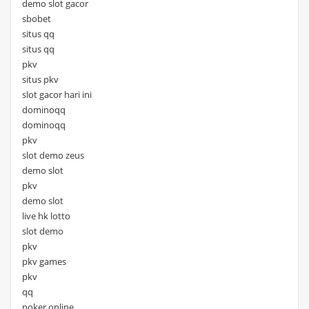
demo slot gacor
sbobet
situs qq
situs qq
pkv
situs pkv
slot gacor hari ini
dominoqq
dominoqq
pkv
slot demo zeus
demo slot
pkv
demo slot
live hk lotto
slot demo
pkv
pkv games
pkv
qq
poker online