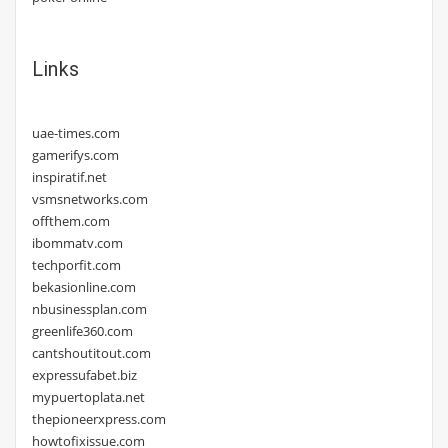
Links
uae-times.com
gamerifys.com
inspiratif.net
vsmsnetworks.com
offthem.com
ibommatv.com
techporfit.com
bekasionline.com
nbusinessplan.com
greenlife360.com
cantshoutitout.com
expressufabet.biz
mypuertoplata.net
thepioneerxpress.com
howtofixissue.com