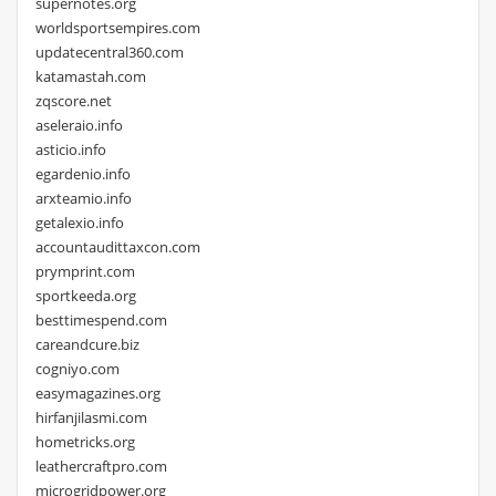
supernotes.org
worldsportsempires.com
updatecentral360.com
katamastah.com
zqscore.net
aseleraio.info
asticio.info
egardenio.info
arxteamio.info
getalexio.info
accountaudittaxcon.com
prymprint.com
sportkeeda.org
besttimespend.com
careandcure.biz
cogniyo.com
easymagazines.org
hirfanjilasmi.com
hometricks.org
leathercraftpro.com
microgridpower.org