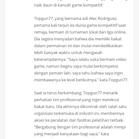
naik daun di kancah game kompetitif.
Topgun77, yang bernama asli Alex Rodriguez,
pertama kali terjun ke dunia game kompetitif saat
remaja, bermain di turnamen lokal dan liga online.
Dia segera menyadari bahwa dia memiliki bakat
dalam permainan ini dan mulai mendedikasikan
lebih banyak waktu untuk mengasah
keterampilannya. “Saya selalu suka bermain video
game, namun begitu saya mulai berkompetisi
dengan pemain lain, saya tahu bahwa saya ingin
membawanya ke level berikutnya,” kata Topgun77.
Saat ia terus berkembang, Topgun77 menarik
perhatian tim profesional yang ingin merekrut
bakat baru. Dia akhirnya dikontrak oleh salah satu
organisasi terkemuka di industri ini, memberinya
akses ke peralatan dan fasilitas pelatihan terbaik.
“Bergabung dengan tim profesional adalah mimpi
yang menjadi kenyataan bagi saya,” kata