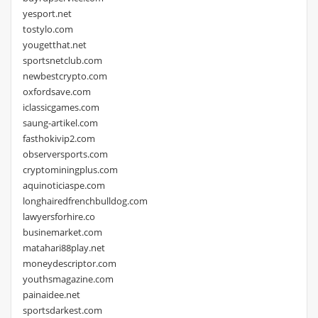
yesport.net
tostylo.com
yougetthat.net
sportsnetclub.com
newbestcrypto.com
oxfordsave.com
iclassicgames.com
saung-artikel.com
fasthokivip2.com
observersports.com
cryptominingplus.com
aquinoticiaspe.com
longhairedfrenchbulldog.com
lawyersforhire.co
businemarket.com
matahari88play.net
moneydescriptor.com
youthsmagazine.com
painaidee.net
sportsdarkest.com