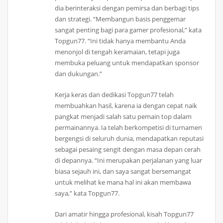
dia berinteraksi dengan pemirsa dan berbagi tips
dan strategi. “Membangun basis penggemar
sangat penting bagi para gamer profesional,” kata
Topgun77. “Ini tidak hanya membantu Anda
menonjol di tengah keramaian, tetapi juga
membuka peluang untuk mendapatkan sponsor
dan dukungan.”
Kerja keras dan dedikasi Topgun77 telah
membuahkan hasil, karena ia dengan cepat naik
pangkat menjadi salah satu pemain top dalam
permainannya. Ia telah berkompetisi di turnamen
bergengsi di seluruh dunia, mendapatkan reputasi
sebagai pesaing sengit dengan masa depan cerah
di depannya. “Ini merupakan perjalanan yang luar
biasa sejauh ini, dan saya sangat bersemangat
untuk melihat ke mana hal ini akan membawa
saya,” kata Topgun77.
Dari amatir hingga profesional, kisah Topgun77