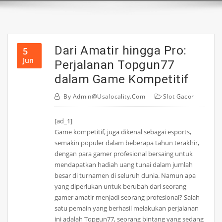
Dari Amatir hingga Pro:
5
Jun
Perjalanan Topgun77
dalam Game Kompetitif
By
Admin@usalocality.com
Slot Gacor
[ad_1]
Game kompetitif, juga dikenal sebagai esports,
semakin populer dalam beberapa tahun terakhir,
dengan para gamer profesional bersaing untuk
mendapatkan hadiah uang tunai dalam jumlah
besar di turnamen di seluruh dunia. Namun apa
yang diperlukan untuk berubah dari seorang
gamer amatir menjadi seorang profesional? Salah
satu pemain yang berhasil melakukan perjalanan
ini adalah Topgun77, seorang bintang yang sedang