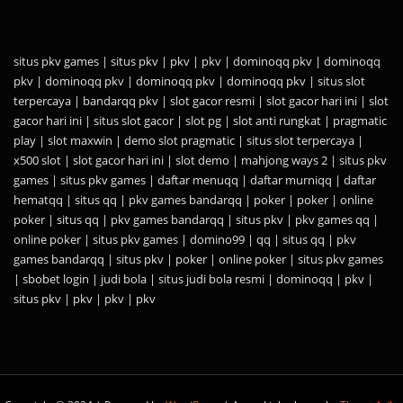
situs pkv games
|
situs pkv
|
pkv
|
pkv
|
dominoqq pkv
|
dominoqq
pkv
|
dominoqq pkv
|
dominoqq pkv
|
dominoqq pkv
|
situs slot
terpercaya
|
bandarqq pkv
|
slot gacor resmi
|
slot gacor hari ini
|
slot
gacor hari ini
|
situs slot gacor
|
slot pg
|
slot anti rungkat
|
pragmatic
play
|
slot maxwin
|
demo slot pragmatic
|
situs slot terpercaya
|
x500 slot
|
slot gacor hari ini
|
slot demo
|
mahjong ways 2
|
situs pkv
games
|
situs pkv games
|
daftar menuqq
|
daftar murniqq
|
daftar
hematqq
|
situs qq
|
pkv games bandarqq
|
poker
|
poker
|
online
poker
|
situs qq
|
pkv games bandarqq
|
situs pkv
|
pkv games qq
|
online poker
|
situs pkv games
|
domino99
|
qq
|
situs qq
|
pkv
games bandarqq
|
situs pkv
|
poker
|
online poker
|
situs pkv games
|
sbobet login
|
judi bola
|
situs judi bola resmi
|
dominoqq
|
pkv
|
situs pkv
|
pkv
|
pkv
|
pkv