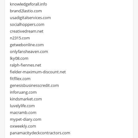
knowledgeforall.info
brand2lastio.com
usadigitalservices.com
socialhoppers.com
creativedream.net
n2315.com
getwebonline.com
onlyfansheaven.com
lky08.com
ralph-fiennes.net
fielder-maximum-discount.net
fitfllex.com
genesisbusinesscredit.com
inforuang.com
kindsmarket.com
luvelylife.com
macramb.com
mypet-diary.com
oxweekly.com
panamacitydeckcontractors.com