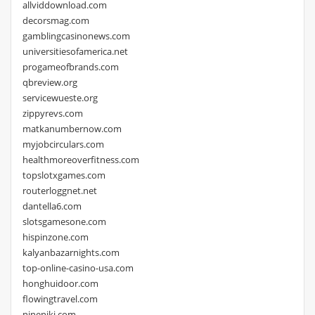
allviddownload.com
decorsmag.com
gamblingcasinonews.com
universitiesofamerica.net
progameofbrands.com
qbreview.org
servicewueste.org
zippyrevs.com
matkanumbernow.com
myjobcirculars.com
healthmoreoverfitness.com
topslotxgames.com
routerloggnet.net
dantella6.com
slotsgamesone.com
hispinzone.com
kalyanbazarnights.com
top-online-casino-usa.com
honghuidoor.com
flowingtravel.com
nineniki.com