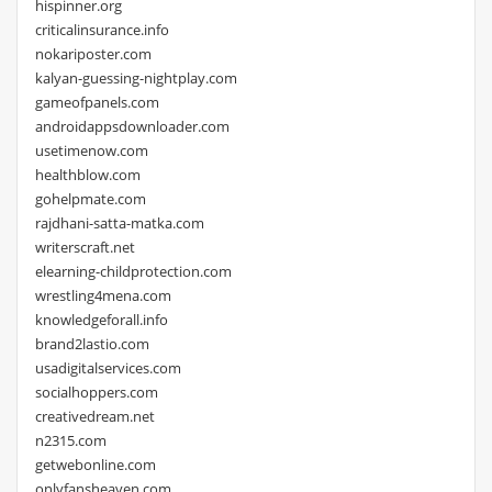
hispinner.org
criticalinsurance.info
nokariposter.com
kalyan-guessing-nightplay.com
gameofpanels.com
androidappsdownloader.com
usetimenow.com
healthblow.com
gohelpmate.com
rajdhani-satta-matka.com
writerscraft.net
elearning-childprotection.com
wrestling4mena.com
knowledgeforall.info
brand2lastio.com
usadigitalservices.com
socialhoppers.com
creativedream.net
n2315.com
getwebonline.com
onlyfansheaven.com