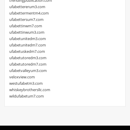
trendingpublication.com
ufabettererum3.com
ufabettermentm4.com
ufabettersum7.com
ufabettinwm7.com
ufabettinwum3.com
ufabetunitedm3.com
ufabetunitedm7.com
ufabetuskedm7.com
ufabetutoredm3.com
ufabetutoredm7.com
ufabetvalleyum3.com
veloxview.com
westufabetm3.com
whiskeybrothersllc.com
wildufabetum7.com