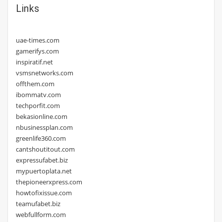
Links
uae-times.com
gamerifys.com
inspiratif.net
vsmsnetworks.com
offthem.com
ibommatv.com
techporfit.com
bekasionline.com
nbusinessplan.com
greenlife360.com
cantshoutitout.com
expressufabet.biz
mypuertoplata.net
thepioneerxpress.com
howtofixissue.com
teamufabet.biz
webfullform.com