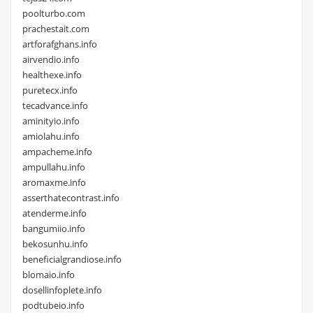
poolturbo.com
prachestait.com
artforafghans.info
airvendio.info
healthexe.info
puretecx.info
tecadvance.info
aminityio.info
amiolahu.info
ampacheme.info
ampullahu.info
aromaxme.info
asserthatecontrast.info
atenderme.info
bangumiio.info
bekosunhu.info
beneficialgrandiose.info
blomaio.info
dosellinfoplete.info
podtubeio.info