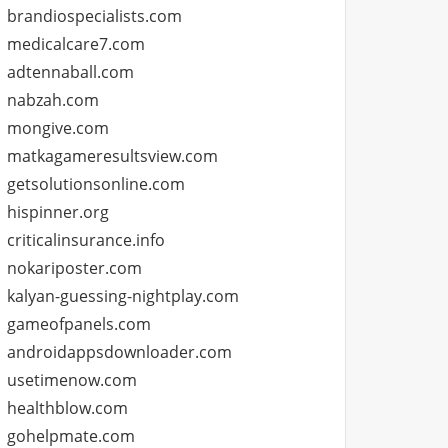
brandiospecialists.com
medicalcare7.com
adtennaball.com
nabzah.com
mongive.com
matkagameresultsview.com
getsolutionsonline.com
hispinner.org
criticalinsurance.info
nokariposter.com
kalyan-guessing-nightplay.com
gameofpanels.com
androidappsdownloader.com
usetimenow.com
healthblow.com
gohelpmate.com