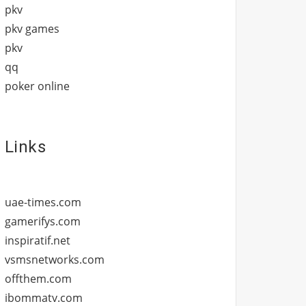
pkv
pkv games
pkv
qq
poker online
Links
uae-times.com
gamerifys.com
inspiratif.net
vsmsnetworks.com
offthem.com
ibommatv.com