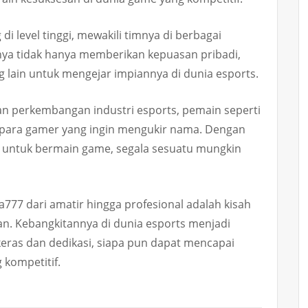
 di level tinggi, mewakili timnya di berbagai
nya tidak hanya memberikan kepuasan pribadi,
 lain untuk mengejar impiannya di dunia esports.
n perkembangan industri esports, pemain seperti
 para gamer yang ingin mengukir nama. Dengan
at untuk bermain game, segala sesuatu mungkin
777 dari amatir hingga profesional adalah kisah
an. Kebangkitannya di dunia esports menjadi
eras dan dedikasi, siapa pun dapat mencapai
 kompetitif.