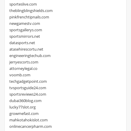
sporteslive.com
theblingblingshields.com
pinkfrenchtipnails.com
newgamestv.com
sportsgallerys.com
sportsmirrors.net
datasports.net
atasehirescortu.net
engineeringtechub.com
jerryescorts.com
attorneylegal.co
voomb.com
techgadgetpoint.com
tvsportsguide24.com
sportsreviews24.com
dubai360blog.com
lucky77slot.org
growmefast.com
mahkotahokislot.com
onlinecancerpharm.com