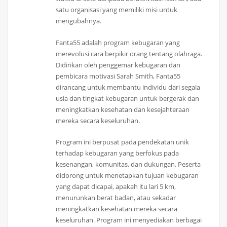
satu organisasi yang memiliki misi untuk
mengubahnya.
Fanta55 adalah program kebugaran yang
merevolusi cara berpikir orang tentang olahraga.
Didirikan oleh penggemar kebugaran dan
pembicara motivasi Sarah Smith, Fanta55
dirancang untuk membantu individu dari segala
usia dan tingkat kebugaran untuk bergerak dan
meningkatkan kesehatan dan kesejahteraan
mereka secara keseluruhan.
Program ini berpusat pada pendekatan unik
terhadap kebugaran yang berfokus pada
kesenangan, komunitas, dan dukungan. Peserta
didorong untuk menetapkan tujuan kebugaran
yang dapat dicapai, apakah itu lari 5 km,
menurunkan berat badan, atau sekadar
meningkatkan kesehatan mereka secara
keseluruhan. Program ini menyediakan berbagai