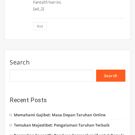
Fanta55 hari ini.
[ad_2]
Slot
Search
Search
Recent Posts
Memahami Gajibet: Masa Depan Taruhan Online
Temukan Majestibet: Pengalaman Taruhan Terbaik