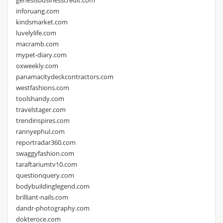
inforuang.com
kindsmarket.com
luvelylife.com
macramb.com
mypet-diary.com
oxweekly.com
panamacitydeckcontractors.com
westfashions.com
toolshandy.com
travelstager.com
trendinspires.com
rannyephul.com
reportradar360.com
swaggyfashion.com
taraftariumtv10.com
questionquery.com
bodybuildinglegend.com
brilliant-nails.com
dandr-photography.com
dokteroce.com