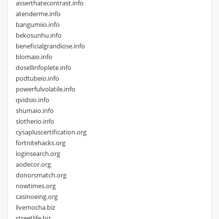
asserthatecontrast.info
atenderme.info
bangumiio.info
bekosunhu.info
beneficialgrandiose.info
blomaio.info
dosellinfoplete.info
podtubeio.info
powerfulvolatile.info
qvidsio.info
shumaio.info
slotherio.info
cysapluscertification.org
fortnitehacks.org
loginsearch.org
aodecor.org
donorsmatch.org
nowtimes.org
casinoeing.org
livemocha.biz
streetlife.biz