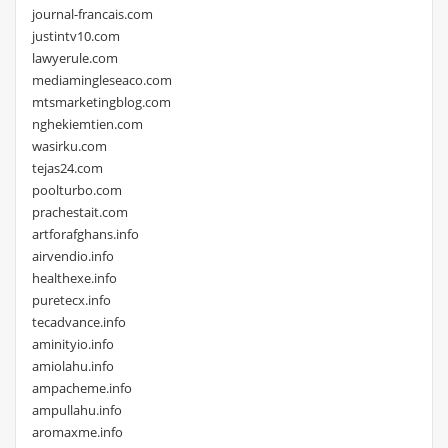
journal-francais.com
justintv10.com
lawyerule.com
mediamingleseaco.com
mtsmarketingblog.com
nghekiemtien.com
wasirku.com
tejas24.com
poolturbo.com
prachestait.com
artforafghans.info
airvendio.info
healthexe.info
puretecx.info
tecadvance.info
aminityio.info
amiolahu.info
ampacheme.info
ampullahu.info
aromaxme.info