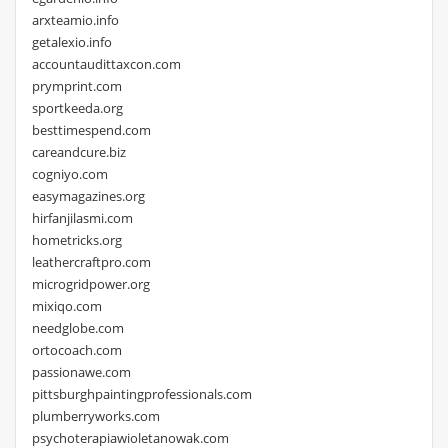
arxteamio.info
getalexio.info
accountaudittaxcon.com
prymprint.com
sportkeeda.org
besttimespend.com
careandcure.biz
cogniyo.com
easymagazines.org
hirfanjilasmi.com
hometricks.org
leathercraftpro.com
microgridpower.org
mixiqo.com
needglobe.com
ortocoach.com
passionawe.com
pittsburghpaintingprofessionals.com
plumberryworks.com
psychoterapiawioletanowak.com