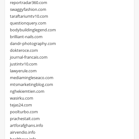
reportradar360.com
swaggyfashion.com
taraftariumtv10.com
questionquery.com
bodybuildinglegend.com
brilliant-nails.com
dandr-photography.com
dokteroce.com
journal-francais.com
justintv10.com
lawyerule.com
mediamingleseaco.com
mtsmarketingblog.com
nghekiemtien.com
wasirku.com
tejas24.com
poolturbo.com
prachestait.com
artforafghans.info
airvendio.info
healthexe.info