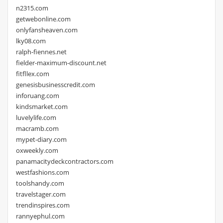
n2315.com
getwebonline.com
onlyfansheaven.com
lky08.com
ralph-fiennes.net
fielder-maximum-discount.net
fitfllex.com
genesisbusinesscredit.com
inforuang.com
kindsmarket.com
luvelylife.com
macramb.com
mypet-diary.com
oxweekly.com
panamacitydeckcontractors.com
westfashions.com
toolshandy.com
travelstager.com
trendinspires.com
rannyephul.com