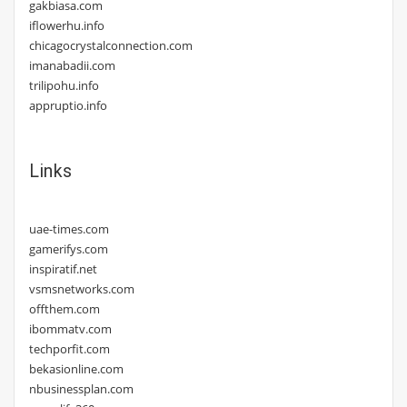
gakbiasa.com
iflowerhu.info
chicagocrystalconnection.com
imanabadii.com
trilipohu.info
appruptio.info
Links
uae-times.com
gamerifys.com
inspiratif.net
vsmsnetworks.com
offthem.com
ibommatv.com
techporfit.com
bekasionline.com
nbusinessplan.com