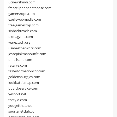
ucnewshindi.com
freecellphonedatabase.com
gamersrope.com
exellewebmedia.com
free-gamestop.com
sinbadtravels.com
ukmagzine.com
wareztech.org
usabestnetwork.com
jessepinkmanoutfit.com
umailsend.com
retarys.com
fasterformationcpf.com
goldensnuggles.com
lookbattlemap.com
buyrdpservice.com
yesport.net
tostylo.com
yougetthat.net
sportsnetclub.com
newbestcrypto.com