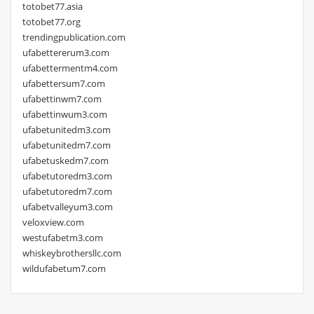
totobet77.asia
totobet77.org
trendingpublication.com
ufabettererum3.com
ufabettermentm4.com
ufabettersum7.com
ufabettinwm7.com
ufabettinwum3.com
ufabetunitedm3.com
ufabetunitedm7.com
ufabetuskedm7.com
ufabetutoredm3.com
ufabetutoredm7.com
ufabetvalleyum3.com
veloxview.com
westufabetm3.com
whiskeybrothersllc.com
wildufabetum7.com