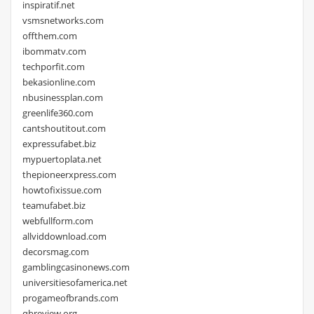
inspiratif.net
vsmsnetworks.com
offthem.com
ibommatv.com
techporfit.com
bekasionline.com
nbusinessplan.com
greenlife360.com
cantshoutitout.com
expressufabet.biz
mypuertoplata.net
thepioneerxpress.com
howtofixissue.com
teamufabet.biz
webfullform.com
allviddownload.com
decorsmag.com
gamblingcasinonews.com
universitiesofamerica.net
progameofbrands.com
qbreview.org