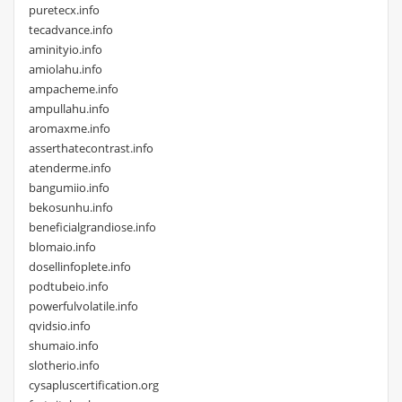
puretecx.info
tecadvance.info
aminityio.info
amiolahu.info
ampacheme.info
ampullahu.info
aromaxme.info
asserthatecontrast.info
atenderme.info
bangumiio.info
bekosunhu.info
beneficialgrandiose.info
blomaio.info
dosellinfoplete.info
podtubeio.info
powerfulvolatile.info
qvidsio.info
shumaio.info
slotherio.info
cysapluscertification.org