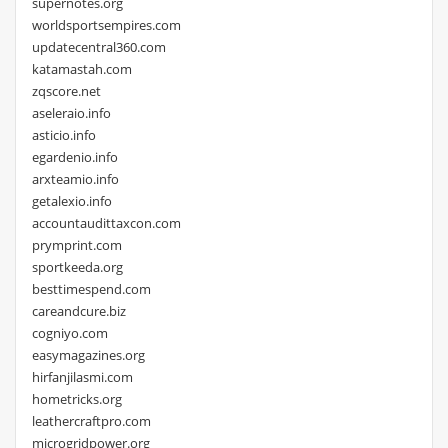
supernotes.org
worldsportsempires.com
updatecentral360.com
katamastah.com
zqscore.net
aseleraio.info
asticio.info
egardenio.info
arxteamio.info
getalexio.info
accountaudittaxcon.com
prymprint.com
sportkeeda.org
besttimespend.com
careandcure.biz
cogniyo.com
easymagazines.org
hirfanjilasmi.com
hometricks.org
leathercraftpro.com
microgridpower.org