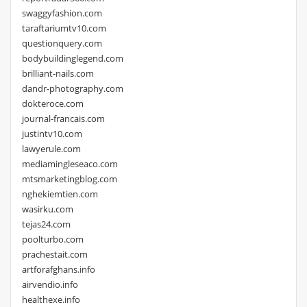
swaggyfashion.com
taraftariumtv10.com
questionquery.com
bodybuildinglegend.com
brilliant-nails.com
dandr-photography.com
dokteroce.com
journal-francais.com
justintv10.com
lawyerule.com
mediamingleseaco.com
mtsmarketingblog.com
nghekiemtien.com
wasirku.com
tejas24.com
poolturbo.com
prachestait.com
artforafghans.info
airvendio.info
healthexe.info