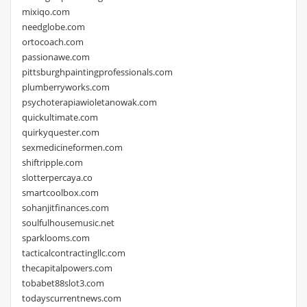
mixiqo.com
needglobe.com
ortocoach.com
passionawe.com
pittsburghpaintingprofessionals.com
plumberryworks.com
psychoterapiawioletanowak.com
quickultimate.com
quirkyquester.com
sexmedicineformen.com
shiftripple.com
slotterpercaya.co
smartcoolbox.com
sohanjitfinances.com
soulfulhousemusic.net
sparklooms.com
tacticalcontractingllc.com
thecapitalpowers.com
tobabet88slot3.com
todayscurrentnews.com