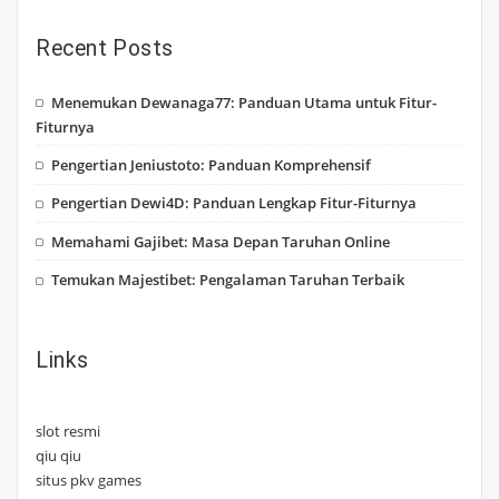
Recent Posts
Menemukan Dewanaga77: Panduan Utama untuk Fitur-
Fiturnya
Pengertian Jeniustoto: Panduan Komprehensif
Pengertian Dewi4D: Panduan Lengkap Fitur-Fiturnya
Memahami Gajibet: Masa Depan Taruhan Online
Temukan Majestibet: Pengalaman Taruhan Terbaik
Links
slot resmi
qiu qiu
situs pkv games