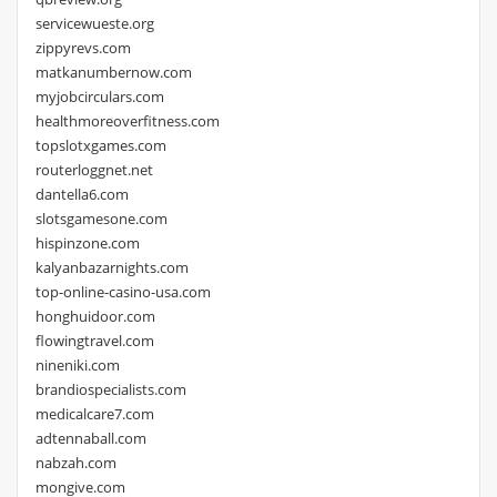
servicewueste.org
zippyrevs.com
matkanumbernow.com
myjobcirculars.com
healthmoreoverfitness.com
topslotxgames.com
routerloggnet.net
dantella6.com
slotsgamesone.com
hispinzone.com
kalyanbazarnights.com
top-online-casino-usa.com
honghuidoor.com
flowingtravel.com
nineniki.com
brandiospecialists.com
medicalcare7.com
adtennaball.com
nabzah.com
mongive.com