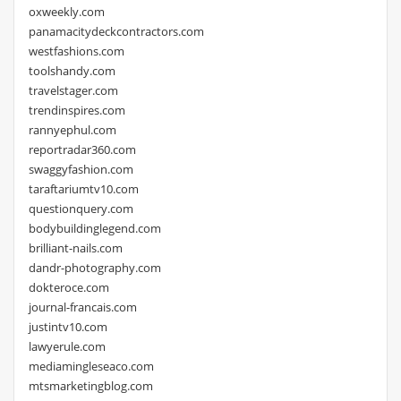
oxweekly.com
panamacitydeckcontractors.com
westfashions.com
toolshandy.com
travelstager.com
trendinspires.com
rannyephul.com
reportradar360.com
swaggyfashion.com
taraftariumtv10.com
questionquery.com
bodybuildinglegend.com
brilliant-nails.com
dandr-photography.com
dokteroce.com
journal-francais.com
justintv10.com
lawyerule.com
mediamingleseaco.com
mtsmarketingblog.com