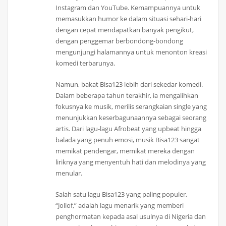
Instagram dan YouTube. Kemampuannya untuk
memasukkan humor ke dalam situasi sehari-hari
dengan cepat mendapatkan banyak pengikut,
dengan penggemar berbondong-bondong
mengunjungi halamannya untuk menonton kreasi
komedi terbarunya.
Namun, bakat Bisa123 lebih dari sekedar komedi.
Dalam beberapa tahun terakhir, ia mengalihkan
fokusnya ke musik, merilis serangkaian single yang
menunjukkan keserbagunaannya sebagai seorang
artis. Dari lagu-lagu Afrobeat yang upbeat hingga
balada yang penuh emosi, musik Bisa123 sangat
memikat pendengar, memikat mereka dengan
liriknya yang menyentuh hati dan melodinya yang
menular.
Salah satu lagu Bisa123 yang paling populer,
“Jollof,” adalah lagu menarik yang memberi
penghormatan kepada asal usulnya di Nigeria dan