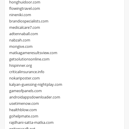
honghuidoor.com
flowingtravel.com
nineniki.com
brandiospecialists.com
medicalcare7.com
adtennaball.com
nabzah.com
mongive.com
matkagameresultsview.com
getsolutionsonline.com
hispinner.org
criticalinsurance.info
nokariposter.com
kalyan-guessing-nightplay.com
gameofpanels.com
androidappsdownloader.com
usetimenow.com
healthblow.com
gohelpmate.com
rajdhani-satta-matka.com
writerscraft.net