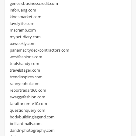
genesisbusinesscredit.com
inforuang.com
kindsmarket.com
luvelylife.com
macramb.com
mypet-diary.com
oxweekly.com
panamacitydeckcontractors.com
westfashions.com
toolshandy.com
travelstager.com
trendinspires.com
rannyephul.com
reportradar360.com
swaggyfashion.com
taraftariumtv10.com
questionquery.com
bodybuildinglegend.com
brilliant-nails.com
dandr-photography.com