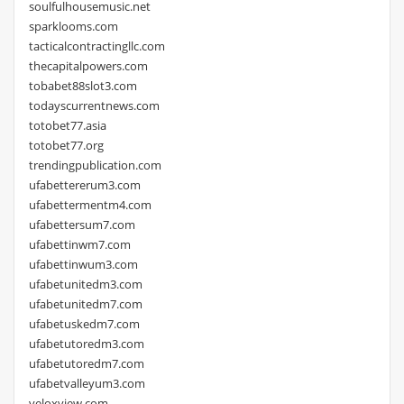
soulfulhousemusic.net
sparklooms.com
tacticalcontractingllc.com
thecapitalpowers.com
tobabet88slot3.com
todayscurrentnews.com
totobet77.asia
totobet77.org
trendingpublication.com
ufabettererum3.com
ufabettermentm4.com
ufabettersum7.com
ufabettinwm7.com
ufabettinwum3.com
ufabetunitedm3.com
ufabetunitedm7.com
ufabetuskedm7.com
ufabetutoredm3.com
ufabetutoredm7.com
ufabetvalleyum3.com
veloxview.com