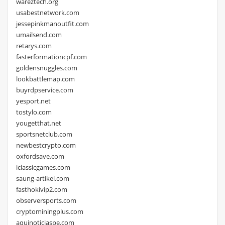
wareztech.org
usabestnetwork.com
jessepinkmanoutfit.com
umailsend.com
retarys.com
fasterformationcpf.com
goldensnuggles.com
lookbattlemap.com
buyrdpservice.com
yesport.net
tostylo.com
yougetthat.net
sportsnetclub.com
newbestcrypto.com
oxfordsave.com
iclassicgames.com
saung-artikel.com
fasthokivip2.com
observersports.com
cryptominingplus.com
aquinoticiaspe.com