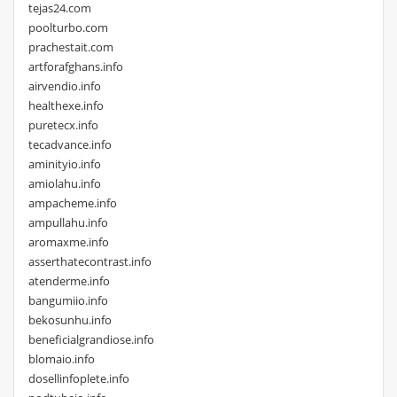
tejas24.com
poolturbo.com
prachestait.com
artforafghans.info
airvendio.info
healthexe.info
puretecx.info
tecadvance.info
aminityio.info
amiolahu.info
ampacheme.info
ampullahu.info
aromaxme.info
asserthatecontrast.info
atenderme.info
bangumiio.info
bekosunhu.info
beneficialgrandiose.info
blomaio.info
dosellinfoplete.info