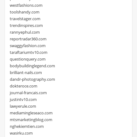
westfashions.com
toolshandy.com
travelstager.com
trendinspires.com
rannyephul.com
reportradar360.com
swaggyfashion.com
taraftariumtv10.com
questionquery.com
bodybuildinglegend.com
brilliant-nails.com
dandr-photography.com
dokteroce.com
journal-francais.com
justintv10.com
lawyerule.com
mediamingleseaco.com
mtsmarketingblog.com
nghekiemtien.com
wasirku.com