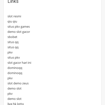
Links
slot resmi
qiu qiu
situs pkv games
demo slot gacor
sbobet
situs qq
situs qq
pkv
situs pkv
slot gacor hari ini
dominoqq
dominoqq
pkv
slot demo zeus
demo slot
pkv
demo slot
live hk lotto