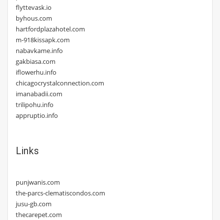
flyttevask.io
byhous.com
hartfordplazahotel.com
m-918kissapk.com
nabavkame.info
gakbiasa.com
iflowerhu.info
chicagocrystalconnection.com
imanabadii.com
trilipohu.info
appruptio.info
Links
punjwanis.com
the-parcs-clematiscondos.com
jusu-gb.com
thecarepet.com