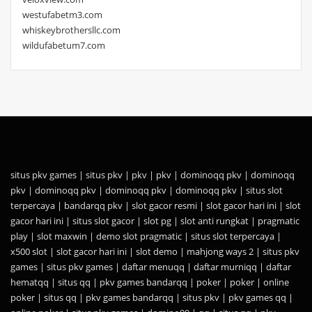
westufabetm3.com
whiskeybrothersllc.com
wildufabetum7.com
situs pkv games
|
situs pkv
|
pkv
|
pkv
|
dominoqq pkv
|
dominoqq
pkv
|
dominoqq pkv
|
dominoqq pkv
|
dominoqq pkv
|
situs slot
terpercaya
|
bandarqq pkv
|
slot gacor resmi
|
slot gacor hari ini
|
slot
gacor hari ini
|
situs slot gacor
|
slot pg
|
slot anti rungkat
|
pragmatic
play
|
slot maxwin
|
demo slot pragmatic
|
situs slot terpercaya
|
x500 slot
|
slot gacor hari ini
|
slot demo
|
mahjong ways 2
|
situs pkv
games
|
situs pkv games
|
daftar menuqq
|
daftar murniqq
|
daftar
hematqq
|
situs qq
|
pkv games bandarqq
|
poker
|
poker
|
online
poker
|
situs qq
|
pkv games bandarqq
|
situs pkv
|
pkv games qq
|