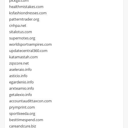
pickgb.com
healthmistakes.com
ksfashiondresses.com
patterntrader.org
cnhpa.net
sitalotus.com
supernotes.org
worldsportsempires.com
updatecentral360.com
katamastah.com
zqscore.net
aseleraio.info
asticio.info
egardenio.info
arxteamio.info
getalexio.info
accountaudittaxcon.com
prymprint.com
sportkeeda.org
besttimespend.com
careandcure.biz