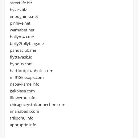
streetlife.biz
hyves.biz
enoughinfo.net
pinhive.net
warnabet.net
bollym4u.me
bolly2tollyblog.me
pandaclub.me
flyttevask.io
byhous.com
hartfordplazahotel.com
m-918kissapk.com
nabavkame.info
gakbiasa.com
iflowerhu.info
chicagocrystalconnection.com
imanabadii.com
trilipohu.info
appruptio.info