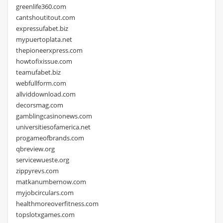
greenlife360.com
cantshoutitout.com
expressufabet.biz
mypuertoplata.net
thepioneerxpress.com
howtofixissue.com
teamufabet.biz
webfullform.com
allviddownload.com
decorsmag.com
gamblingcasinonews.com
universitiesofamerica.net
progameofbrands.com
qbreview.org
servicewueste.org
zippyrevs.com
matkanumbernow.com
myjobcirculars.com
healthmoreoverfitness.com
topslotxgames.com