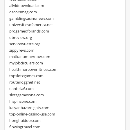
allviddownload.com
decorsmag.com
gamblingcasinonews.com
universitiesofamerica.net
progameofbrands.com
qbreview.org
servicewueste.org
zippyrevs.com
matkanumbernow.com
myjobcirculars.com
healthmoreoverfitness.com
topslotxgames.com
routerloggnet.net
dantella6.com
slotsgamesone.com
hispinzone.com
kalyanbazarnights.com
top-online-casino-usa.com
honghuidoor.com
flowingtravel.com