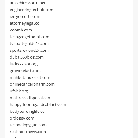
atasehirescortu.net
engineeringtechub.com
jerryescorts.com
attorneylegal.co
voomb.com
techgadgetpoint.com
tvsportsguide24.com
sportsreviews24.com
dubai360blog.com
lucky77slot.org
growmefast.com
mahkotahokislot.com
onlinecancerpharm.com
ufalek.org
mattress-disposal.com
happyflooringandcabinets.com
bodybuildinglife.co
qrdoggy.com
technologygud.com
realshocknews.com