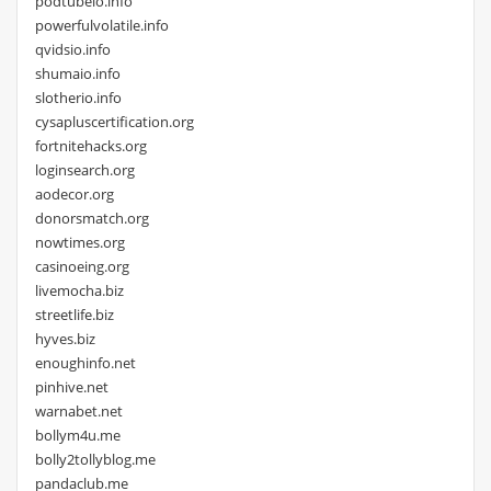
podtubeio.info
powerfulvolatile.info
qvidsio.info
shumaio.info
slotherio.info
cysapluscertification.org
fortnitehacks.org
loginsearch.org
aodecor.org
donorsmatch.org
nowtimes.org
casinoeing.org
livemocha.biz
streetlife.biz
hyves.biz
enoughinfo.net
pinhive.net
warnabet.net
bollym4u.me
bolly2tollyblog.me
pandaclub.me