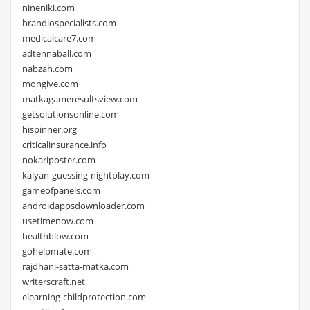
nineniki.com
brandiospecialists.com
medicalcare7.com
adtennaball.com
nabzah.com
mongive.com
matkagameresultsview.com
getsolutionsonline.com
hispinner.org
criticalinsurance.info
nokariposter.com
kalyan-guessing-nightplay.com
gameofpanels.com
androidappsdownloader.com
usetimenow.com
healthblow.com
gohelpmate.com
rajdhani-satta-matka.com
writerscraft.net
elearning-childprotection.com