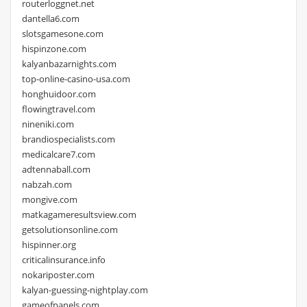
routerloggnet.net
dantella6.com
slotsgamesone.com
hispinzone.com
kalyanbazarnights.com
top-online-casino-usa.com
honghuidoor.com
flowingtravel.com
nineniki.com
brandiospecialists.com
medicalcare7.com
adtennaball.com
nabzah.com
mongive.com
matkagameresultsview.com
getsolutionsonline.com
hispinner.org
criticalinsurance.info
nokariposter.com
kalyan-guessing-nightplay.com
gameofpanels.com