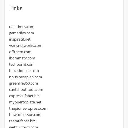
Links
uae-times.com
gamerifys.com
inspiratif.net
vsmsnetworks.com
offthem.com
ibommatv.com
techporfit.com
bekasionline.com
nbusinessplan.com
greenlife360.com
cantshoutitout.com
expressufabet.biz
mypuertoplata.net
thepioneerxpress.com
howtofixissue.com
teamufabet.biz
webfullform.com