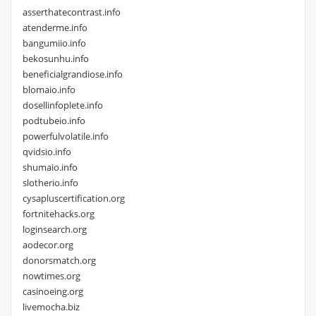
asserthatecontrast.info
atenderme.info
bangumiio.info
bekosunhu.info
beneficialgrandiose.info
blomaio.info
dosellinfoplete.info
podtubeio.info
powerfulvolatile.info
qvidsio.info
shumaio.info
slotherio.info
cysapluscertification.org
fortnitehacks.org
loginsearch.org
aodecor.org
donorsmatch.org
nowtimes.org
casinoeing.org
livemocha.biz