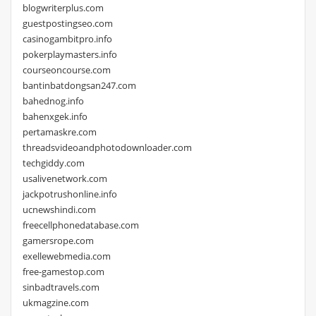
blogwriterplus.com
guestpostingseo.com
casinogambitpro.info
pokerplaymasters.info
courseoncourse.com
bantinbatdongsan247.com
bahednog.info
bahenxgek.info
pertamaskre.com
threadsvideoandphotodownloader.com
techgiddy.com
usalivenetwork.com
jackpotrushonline.info
ucnewshindi.com
freecellphonedatabase.com
gamersrope.com
exellewebmedia.com
free-gamestop.com
sinbadtravels.com
ukmagzine.com