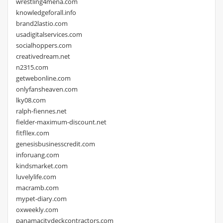
wrestling4mena.com
knowledgeforall.info
brand2lastio.com
usadigitalservices.com
socialhoppers.com
creativedream.net
n2315.com
getwebonline.com
onlyfansheaven.com
lky08.com
ralph-fiennes.net
fielder-maximum-discount.net
fitfllex.com
genesisbusinesscredit.com
inforuang.com
kindsmarket.com
luvelylife.com
macramb.com
mypet-diary.com
oxweekly.com
panamacitydeckcontractors.com