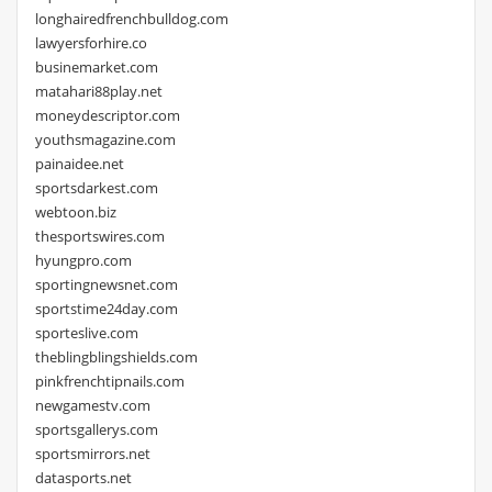
longhairedfrenchbulldog.com
lawyersforhire.co
businemarket.com
matahari88play.net
moneydescriptor.com
youthsmagazine.com
painaidee.net
sportsdarkest.com
webtoon.biz
thesportswires.com
hyungpro.com
sportingnewsnet.com
sportstime24day.com
sporteslive.com
theblingblingshields.com
pinkfrenchtipnails.com
newgamestv.com
sportsgallerys.com
sportsmirrors.net
datasports.net