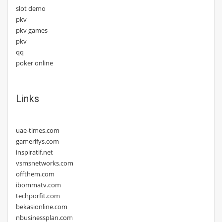
slot demo
pkv
pkv games
pkv
qq
poker online
Links
uae-times.com
gamerifys.com
inspiratif.net
vsmsnetworks.com
offthem.com
ibommatv.com
techporfit.com
bekasionline.com
nbusinessplan.com