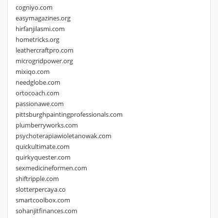
cogniyo.com
easymagazines.org
hirfanjilasmi.com
hometricks.org
leathercraftpro.com
microgridpower.org
mixiqo.com
needglobe.com
ortocoach.com
passionawe.com
pittsburghpaintingprofessionals.com
plumberryworks.com
psychoterapiawioletanowak.com
quickultimate.com
quirkyquester.com
sexmedicineformen.com
shiftripple.com
slotterpercaya.co
smartcoolbox.com
sohanjitfinances.com