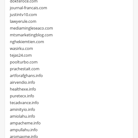
dokteroce.com
journal-francais.com
justintv10.com
lawyerule.com
mediamingleseaco.com
mtsmarketingblog.com
nghekiemtien.com
wasirku.com
tejas24.com
poolturbo.com
prachestait.com
artforafghans.info
airvendio.info
healthexe.info
puretecx.info
tecadvance.info
aminityio.info
amiolahu.info
ampacheme.info
ampullahu.info
aromaxme.info