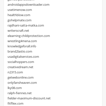
androidappsdownloader.com
usetimenow.com
healthblow.com
gohelpmate.com
rajdhani-satta-matka.com
writerscraft.net
elearning-childprotection.com
wrestling4mena.com
knowledgeforall.info
brand2lastio.com
usadigitalservices.com
socialhoppers.com
creativedream.net
n2315.com
getwebonline.com
onlyfansheaven.com
lky08.com
ralph-fiennes.net
fielder-maximum-discount.net
fitfllex.com