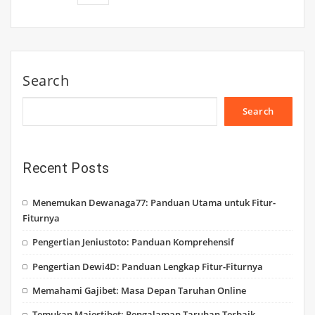
Search
Search
Recent Posts
Menemukan Dewanaga77: Panduan Utama untuk Fitur-
Fiturnya
Pengertian Jeniustoto: Panduan Komprehensif
Pengertian Dewi4D: Panduan Lengkap Fitur-Fiturnya
Memahami Gajibet: Masa Depan Taruhan Online
Temukan Majestibet: Pengalaman Taruhan Terbaik