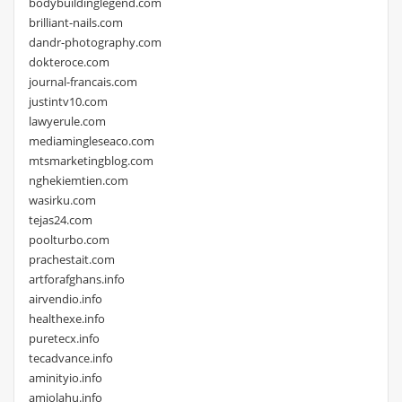
bodybuildinglegend.com
brilliant-nails.com
dandr-photography.com
dokteroce.com
journal-francais.com
justintv10.com
lawyerule.com
mediamingleseaco.com
mtsmarketingblog.com
nghekiemtien.com
wasirku.com
tejas24.com
poolturbo.com
prachestait.com
artforafghans.info
airvendio.info
healthexe.info
puretecx.info
tecadvance.info
aminityio.info
amiolahu.info