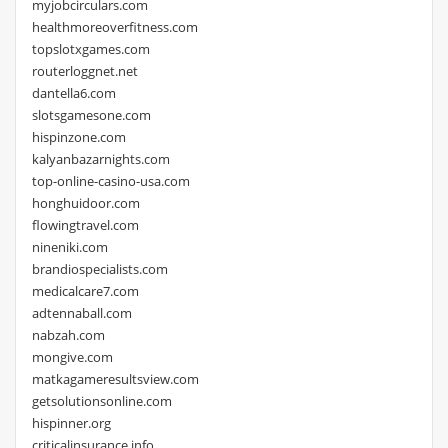
myjobcirculars.com
healthmoreoverfitness.com
topslotxgames.com
routerloggnet.net
dantella6.com
slotsgamesone.com
hispinzone.com
kalyanbazarnights.com
top-online-casino-usa.com
honghuidoor.com
flowingtravel.com
nineniki.com
brandiospecialists.com
medicalcare7.com
adtennaball.com
nabzah.com
mongive.com
matkagameresultsview.com
getsolutionsonline.com
hispinner.org
criticalinsurance.info