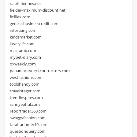
ralph-fiennes.net
fielder-maximum-discount.net
fitfllex.com
genesisbusinesscredit.com
inforuang.com
kindsmarket.com
luvelylife.com
macramb.com
mypet-diary.com
oxweekly.com
panamacitydeckcontractors.com
westfashions.com
toolshandy.com
travelstager.com
trendinspires.com
rannyephul.com
reportradar360.com
swaggyfashion.com
taraftariumtv10.com
questionquery.com