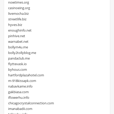
nowtimes.org
casinoeing.org
livemocha.biz
streetlife.biz
hyves.biz
enoughinfo.net
pinhive.net
warnabet.net
bollym4u.me
bolly2tollyblog.me
pandaclub.me
flyttevask.io
byhous.com
hartfordplazahotel.com
m-918kissapk.com
nabavkame.info
gakbiasa.com
iflowerhu.info
chicagocrystalconnection.com
imanabadii.com