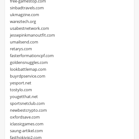
free-gamestop.com
sinbadtravels.com
ukmagzine.com
wareztech.org
usabestnetwork.com
jessepinkmanoutfit.com
umailsend.com
retarys.com
fasterformationcpf.com
goldensnuggles.com
lookbattlemap.com
buyrdpservice.com
yesport.net
tostylo.com
yougetthat.net
sportsnetclub.com
newbestcrypto.com
oxfordsave.com
iclassicgames.com
saung-artikel.com
fasthokivip2.com