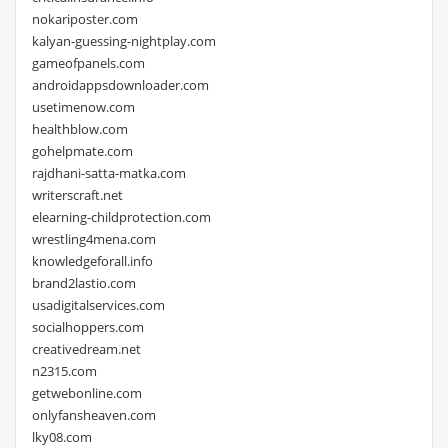
nokariposter.com
kalyan-guessing-nightplay.com
gameofpanels.com
androidappsdownloader.com
usetimenow.com
healthblow.com
gohelpmate.com
rajdhani-satta-matka.com
writerscraft.net
elearning-childprotection.com
wrestling4mena.com
knowledgeforall.info
brand2lastio.com
usadigitalservices.com
socialhoppers.com
creativedream.net
n2315.com
getwebonline.com
onlyfansheaven.com
lky08.com