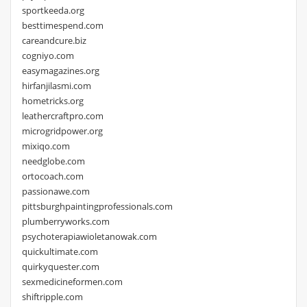
sportkeeda.org
besttimespend.com
careandcure.biz
cogniyo.com
easymagazines.org
hirfanjilasmi.com
hometricks.org
leathercraftpro.com
microgridpower.org
mixiqo.com
needglobe.com
ortocoach.com
passionawe.com
pittsburghpaintingprofessionals.com
plumberryworks.com
psychoterapiawioletanowak.com
quickultimate.com
quirkyquester.com
sexmedicineformen.com
shiftripple.com