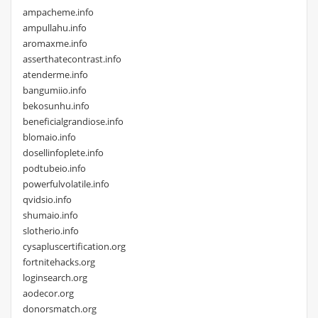
ampacheme.info
ampullahu.info
aromaxme.info
asserthatecontrast.info
atenderme.info
bangumiio.info
bekosunhu.info
beneficialgrandiose.info
blomaio.info
dosellinfoplete.info
podtubeio.info
powerfulvolatile.info
qvidsio.info
shumaio.info
slotherio.info
cysapluscertification.org
fortnitehacks.org
loginsearch.org
aodecor.org
donorsmatch.org