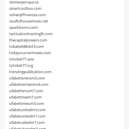
slotterpercaya.co
smartcoolbox.com
sohanjitfinances.com
soulfulhousemusic.net
sparklooms.com
tacticalcontractingllc.com
thecapitalpowers.com
tobabet88slot3.com
todayscurrentnews.com
totobet77.asia
totobet77.org
trendingpublication.com
ufabettererum3.com
ufabettermentm4.com
ufabettersum7.com
ufabettinwm7.com
ufabettinwum3.com
ufabetunitedm3.com
ufabetunitedm7.com
ufabetuskedm7.com
ufabetutoredm3.com