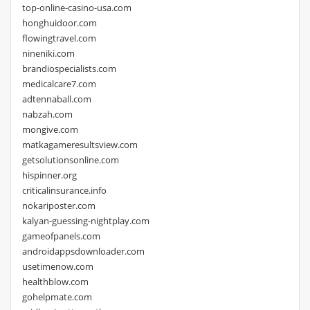
top-online-casino-usa.com
honghuidoor.com
flowingtravel.com
nineniki.com
brandiospecialists.com
medicalcare7.com
adtennaball.com
nabzah.com
mongive.com
matkagameresultsview.com
getsolutionsonline.com
hispinner.org
criticalinsurance.info
nokariposter.com
kalyan-guessing-nightplay.com
gameofpanels.com
androidappsdownloader.com
usetimenow.com
healthblow.com
gohelpmate.com