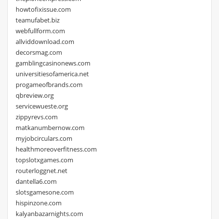
howtofixissue.com
teamufabet.biz
webfullform.com
allviddownload.com
decorsmag.com
gamblingcasinonews.com
universitiesofamerica.net
progameofbrands.com
qbreview.org
servicewueste.org
zippyrevs.com
matkanumbernow.com
myjobcirculars.com
healthmoreoverfitness.com
topslotxgames.com
routerloggnet.net
dantella6.com
slotsgamesone.com
hispinzone.com
kalyanbazarnights.com