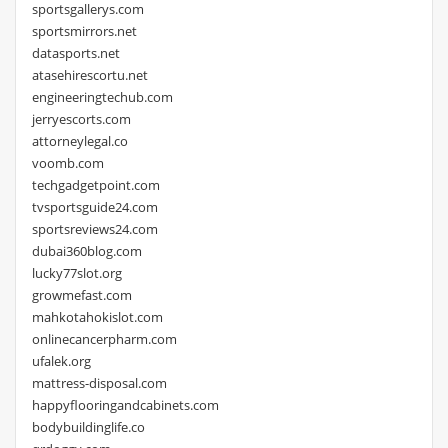
sportsgallerys.com
sportsmirrors.net
datasports.net
atasehirescortu.net
engineeringtechub.com
jerryescorts.com
attorneylegal.co
voomb.com
techgadgetpoint.com
tvsportsguide24.com
sportsreviews24.com
dubai360blog.com
lucky77slot.org
growmefast.com
mahkotahokislot.com
onlinecancerpharm.com
ufalek.org
mattress-disposal.com
happyflooringandcabinets.com
bodybuildinglife.co