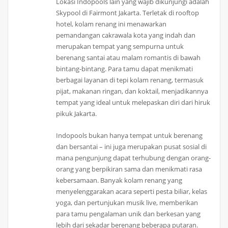
Lokasi Indopools lain yang wajib dikunjungi adalah
Skypool di Fairmont Jakarta. Terletak di rooftop
hotel, kolam renang ini menawarkan
pemandangan cakrawala kota yang indah dan
merupakan tempat yang sempurna untuk
berenang santai atau malam romantis di bawah
bintang-bintang. Para tamu dapat menikmati
berbagai layanan di tepi kolam renang, termasuk
pijat, makanan ringan, dan koktail, menjadikannya
tempat yang ideal untuk melepaskan diri dari hiruk
pikuk Jakarta.
Indopools bukan hanya tempat untuk berenang
dan bersantai – ini juga merupakan pusat sosial di
mana pengunjung dapat terhubung dengan orang-
orang yang berpikiran sama dan menikmati rasa
kebersamaan. Banyak kolam renang yang
menyelenggarakan acara seperti pesta biliar, kelas
yoga, dan pertunjukan musik live, memberikan
para tamu pengalaman unik dan berkesan yang
lebih dari sekadar berenang beberapa putaran.