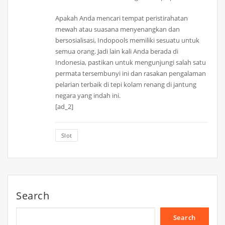
Apakah Anda mencari tempat peristirahatan
mewah atau suasana menyenangkan dan
bersosialisasi, Indopools memiliki sesuatu untuk
semua orang. Jadi lain kali Anda berada di
Indonesia, pastikan untuk mengunjungi salah satu
permata tersembunyi ini dan rasakan pengalaman
pelarian terbaik di tepi kolam renang di jantung
negara yang indah ini.
[ad_2]
Slot
Search
Search