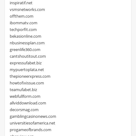
inspiratif.net
vsmsnetworks.com
offthem.com
ibommatv.com
techporfit.com
bekasionline.com
nbusinessplan.com
greenlife360.com
cantshoutitout.com
expressufabet.biz
mypuertoplata.net
thepioneerxpress.com
howtofixissue.com
teamufabet.biz
webfullform.com
allviddownload.com
decorsmag.com
gamblingcasinonews.com
universitiesofamerica.net
progameofbrands.com