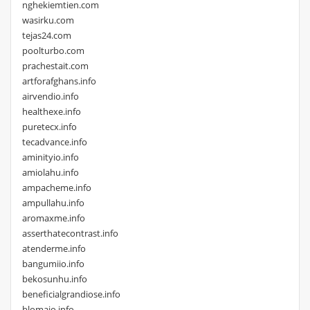
nghekiemtien.com
wasirku.com
tejas24.com
poolturbo.com
prachestait.com
artforafghans.info
airvendio.info
healthexe.info
puretecx.info
tecadvance.info
aminityio.info
amiolahu.info
ampacheme.info
ampullahu.info
aromaxme.info
asserthatecontrast.info
atenderme.info
bangumiio.info
bekosunhu.info
beneficialgrandiose.info
blomaio.info