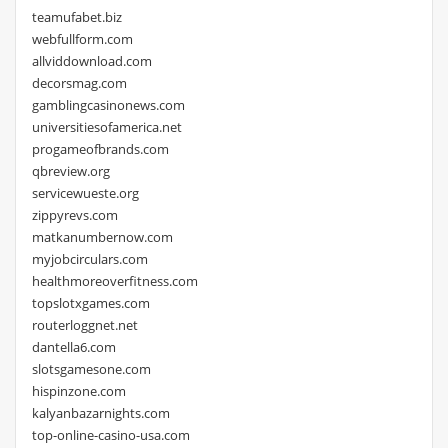
teamufabet.biz
webfullform.com
allviddownload.com
decorsmag.com
gamblingcasinonews.com
universitiesofamerica.net
progameofbrands.com
qbreview.org
servicewueste.org
zippyrevs.com
matkanumbernow.com
myjobcirculars.com
healthmoreoverfitness.com
topslotxgames.com
routerloggnet.net
dantella6.com
slotsgamesone.com
hispinzone.com
kalyanbazarnights.com
top-online-casino-usa.com