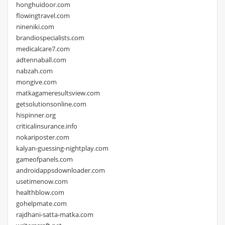
honghuidoor.com
flowingtravel.com
nineniki.com
brandiospecialists.com
medicalcare7.com
adtennaball.com
nabzah.com
mongive.com
matkagameresultsview.com
getsolutionsonline.com
hispinner.org
criticalinsurance.info
nokariposter.com
kalyan-guessing-nightplay.com
gameofpanels.com
androidappsdownloader.com
usetimenow.com
healthblow.com
gohelpmate.com
rajdhani-satta-matka.com