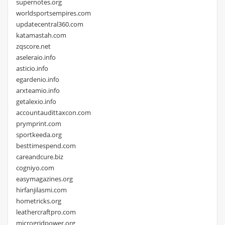
supernotes.org
worldsportsempires.com
updatecentral360.com
katamastah.com
zqscore.net
aseleraio.info
asticio.info
egardenio.info
arxteamio.info
getalexio.info
accountaudittaxcon.com
prymprint.com
sportkeeda.org
besttimespend.com
careandcure.biz
cogniyo.com
easymagazines.org
hirfanjilasmi.com
hometricks.org
leathercraftpro.com
microgridpower.org