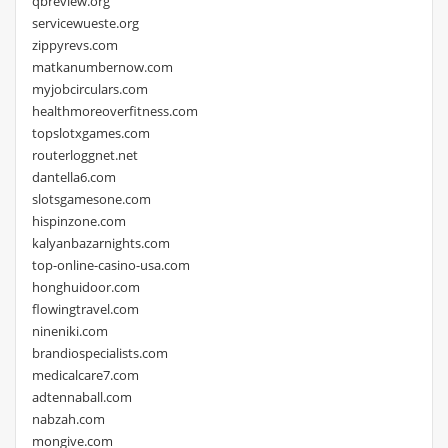
qbreview.org
servicewueste.org
zippyrevs.com
matkanumbernow.com
myjobcirculars.com
healthmoreoverfitness.com
topslotxgames.com
routerloggnet.net
dantella6.com
slotsgamesone.com
hispinzone.com
kalyanbazarnights.com
top-online-casino-usa.com
honghuidoor.com
flowingtravel.com
nineniki.com
brandiospecialists.com
medicalcare7.com
adtennaball.com
nabzah.com
mongive.com