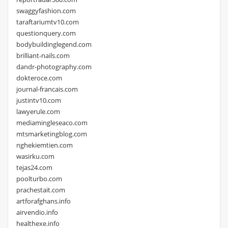
swaggyfashion.com
taraftariumtv10.com
questionquery.com
bodybuildinglegend.com
brilliant-nails.com
dandr-photography.com
dokteroce.com
journal-francais.com
justintv10.com
lawyerule.com
mediamingleseaco.com
mtsmarketingblog.com
nghekiemtien.com
wasirku.com
tejas24.com
poolturbo.com
prachestait.com
artforafghans.info
airvendio.info
healthexe.info