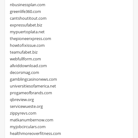
nbusinessplan.com
greenlife360.com
cantshoutitout.com
expressufabet.biz
mypuertoplata.net
thepioneerxpress.com
howtofixissue.com
teamufabet.biz
webfullform.com
allviddownload.com
decorsmag.com
gamblingcasinonews.com
universitiesofamerica.net
progameofbrands.com
qbreview.org
servicewueste.org
zippyrevs.com
matkanumbernow.com
myjobcirculars.com
healthmoreoverfitness.com