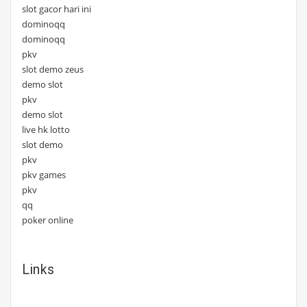
slot gacor hari ini
dominoqq
dominoqq
pkv
slot demo zeus
demo slot
pkv
demo slot
live hk lotto
slot demo
pkv
pkv games
pkv
qq
poker online
Links