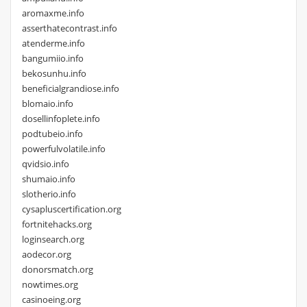
aromaxme.info
asserthatecontrast.info
atenderme.info
bangumiio.info
bekosunhu.info
beneficialgrandiose.info
blomaio.info
dosellinfoplete.info
podtubeio.info
powerfulvolatile.info
qvidsio.info
shumaio.info
slotherio.info
cysapluscertification.org
fortnitehacks.org
loginsearch.org
aodecor.org
donorsmatch.org
nowtimes.org
casinoeing.org