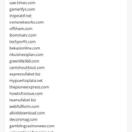
uae-times.com
gamerifys.com
inspiratif.net
vsmsnetworks.com
offthem.com
ibommatv.com
techporfit.com
bekasionline.com
nbusinessplan.com
greenlife360.com
cantshoutitout.com
expressufabet.biz
mypuertoplata.net
thepioneerxpress.com
howtofixissue.com
teamufabet.biz
webfullform.com
allviddownload.com
decorsmag.com
gamblingcasinonews.com