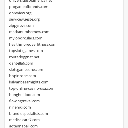
universitiesofamerica.net
progameofbrands.com
qbreview.org
servicewueste.org
zippyrevs.com
matkanumbernow.com
myjobcirculars.com
healthmoreoverfitness.com
topslotxgames.com
routerloggnet.net
dantella6.com
slotsgamesone.com
hispinzone.com
kalyanbazarnights.com
top-online-casino-usa.com
honghuidoor.com
flowingtravel.com
nineniki.com
brandiospecialists.com
medicalcare7.com
adtennaball.com