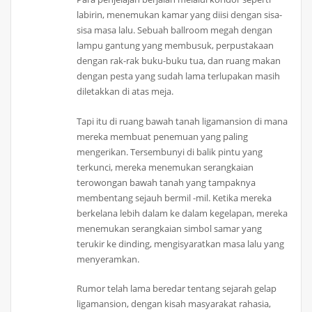
labirin, menemukan kamar yang diisi dengan sisa-
sisa masa lalu. Sebuah ballroom megah dengan
lampu gantung yang membusuk, perpustakaan
dengan rak-rak buku-buku tua, dan ruang makan
dengan pesta yang sudah lama terlupakan masih
diletakkan di atas meja.
Tapi itu di ruang bawah tanah ligamansion di mana
mereka membuat penemuan yang paling
mengerikan. Tersembunyi di balik pintu yang
terkunci, mereka menemukan serangkaian
terowongan bawah tanah yang tampaknya
membentang sejauh bermil -mil. Ketika mereka
berkelana lebih dalam ke dalam kegelapan, mereka
menemukan serangkaian simbol samar yang
terukir ke dinding, mengisyaratkan masa lalu yang
menyeramkan.
Rumor telah lama beredar tentang sejarah gelap
ligamansion, dengan kisah masyarakat rahasia,