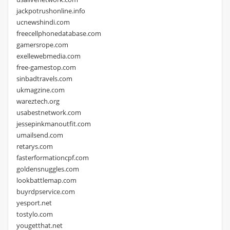
jackpotrushonline.info
ucnewshindi.com
freecellphonedatabase.com
gamersrope.com
exellewebmedia.com
free-gamestop.com
sinbadtravels.com
ukmagzine.com
wareztech.org
usabestnetwork.com
jessepinkmanoutfit.com
umailsend.com
retarys.com
fasterformationcpf.com
goldensnuggles.com
lookbattlemap.com
buyrdpservice.com
yesport.net
tostylo.com
yougetthat.net