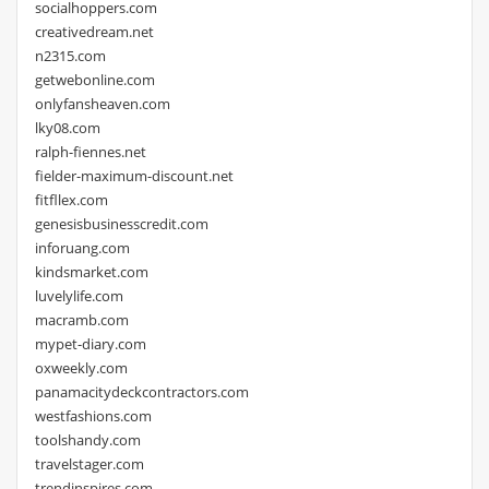
socialhoppers.com
creativedream.net
n2315.com
getwebonline.com
onlyfansheaven.com
lky08.com
ralph-fiennes.net
fielder-maximum-discount.net
fitfllex.com
genesisbusinesscredit.com
inforuang.com
kindsmarket.com
luvelylife.com
macramb.com
mypet-diary.com
oxweekly.com
panamacitydeckcontractors.com
westfashions.com
toolshandy.com
travelstager.com
trendinspires.com