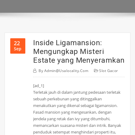
Inside Ligamansion:
22
Sep
Mengungkap Misteri
Estate yang Menyeramkan
By
Admin@usalocality.com
Slot Gacor
[ad_1]
Terletak jauh di dalam jantung pedesaan terletak
sebuah perkebunan yang ditinggalkan
menakutkan yang dikenal sebagai ligamansion.
Fasad mansion yang mengesankan, dengan
jendela yang retak dan ivy yang ditumbuhi,
memancarkan suasana misteri dan intrik. Banyak
penduduk setempat menghindari properti itu,