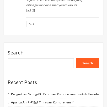
ditinggalkan yang menyeramkan ini.
[ad_2]
Slot
Search
Search
Recent Posts
Pengertian Saung4D: Panduan Komprehensif untuk Pemula
Apa itu Ahl카지노? Tinjauan Komprehensif