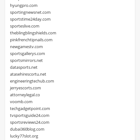
hyungpro.com
sportingnewsnet.com
sportstime24day.com
sporteslive.com
theblingblingshields.com
pinkfrenchtipnails.com
newgamestv.com
sportsgallerys.com
sportsmirrors.net
datasports.net
atasehirescortu.net
engineeringtechub.com
jerryescorts.com
attorneylegal.co
voomb.com
techgadgetpoint.com
tvsportsguide24.com
sportsreviews24.com
dubai360blog.com
lucky77slot.org