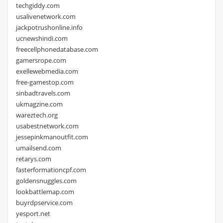
techgiddy.com
usalivenetwork.com
jackpotrushonline.info
ucnewshindi.com
freecellphonedatabase.com
gamersrope.com
exellewebmedia.com
free-gamestop.com
sinbadtravels.com
ukmagzine.com
wareztech.org
usabestnetwork.com
jessepinkmanoutfit.com
umailsend.com
retarys.com
fasterformationcpf.com
goldensnuggles.com
lookbattlemap.com
buyrdpservice.com
yesport.net