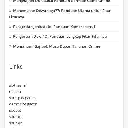
Menjelajahi Dunia303: Panduan Bermain Game Online
Menemukan Dewanaga77: Panduan Utama untuk Fitur-
Fiturnya
Pengertian Jeniustoto: Panduan Komprehensif
Pengertian Dewi4D: Panduan Lengkap Fitur-Fiturnya
Memahami Gajibet: Masa Depan Taruhan Online
Links
slot resmi
qiu qiu
situs pkv games
demo slot gacor
sbobet
situs qq
situs qq