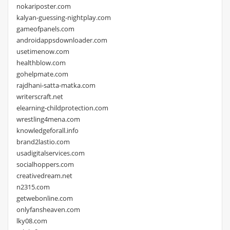
nokariposter.com
kalyan-guessing-nightplay.com
gameofpanels.com
androidappsdownloader.com
usetimenow.com
healthblow.com
gohelpmate.com
rajdhani-satta-matka.com
writerscraft.net
elearning-childprotection.com
wrestling4mena.com
knowledgeforall.info
brand2lastio.com
usadigitalservices.com
socialhoppers.com
creativedream.net
n2315.com
getwebonline.com
onlyfansheaven.com
lky08.com