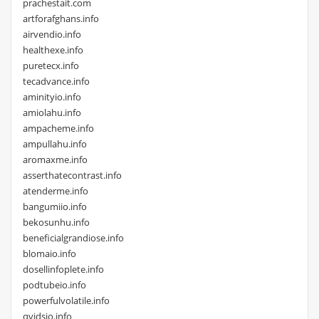
prachestait.com
artforafghans.info
airvendio.info
healthexe.info
puretecx.info
tecadvance.info
aminityio.info
amiolahu.info
ampacheme.info
ampullahu.info
aromaxme.info
asserthatecontrast.info
atenderme.info
bangumiio.info
bekosunhu.info
beneficialgrandiose.info
blomaio.info
dosellinfoplete.info
podtubeio.info
powerfulvolatile.info
qvidsio.info