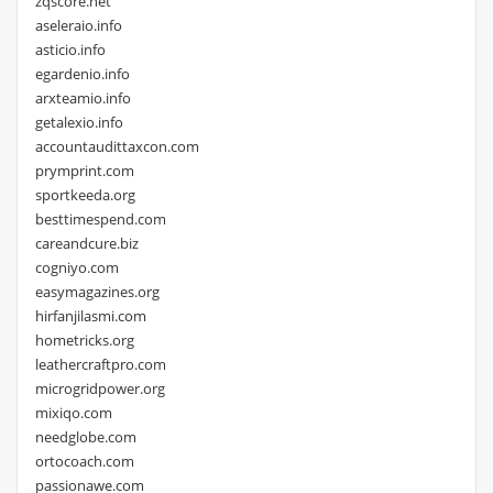
zqscore.net
aseleraio.info
asticio.info
egardenio.info
arxteamio.info
getalexio.info
accountaudittaxcon.com
prymprint.com
sportkeeda.org
besttimespend.com
careandcure.biz
cogniyo.com
easymagazines.org
hirfanjilasmi.com
hometricks.org
leathercraftpro.com
microgridpower.org
mixiqo.com
needglobe.com
ortocoach.com
passionawe.com