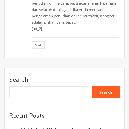
perjudian online yang pasti akan menarik pemain
dari seluruh dunia. Jadi, jika Anda mencari
pengalaman perjudian online mutakhir, Kangbet
adalah pilihan yang tepat.
[ad_2]
Slot
Search
Search
Recent Posts