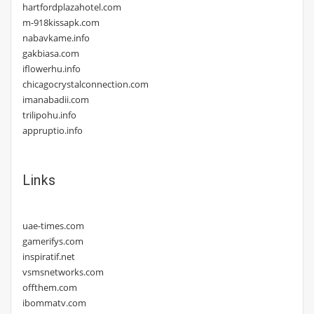
hartfordplazahotel.com
m-918kissapk.com
nabavkame.info
gakbiasa.com
iflowerhu.info
chicagocrystalconnection.com
imanabadii.com
trilipohu.info
appruptio.info
Links
uae-times.com
gamerifys.com
inspiratif.net
vsmsnetworks.com
offthem.com
ibommatv.com