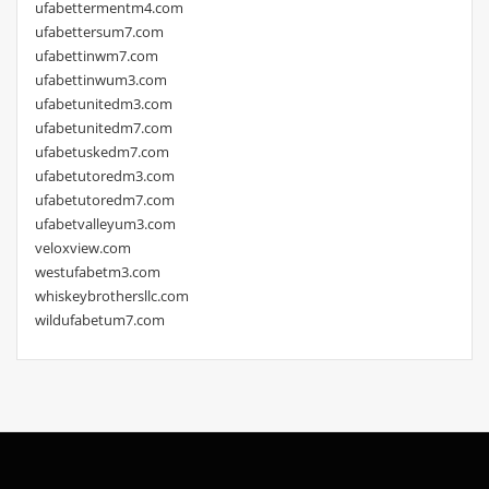
ufabettermentm4.com
ufabettersum7.com
ufabettinwm7.com
ufabettinwum3.com
ufabetunitedm3.com
ufabetunitedm7.com
ufabetuskedm7.com
ufabetutoredm3.com
ufabetutoredm7.com
ufabetvalleyum3.com
veloxview.com
westufabetm3.com
whiskeybrothersllc.com
wildufabetum7.com