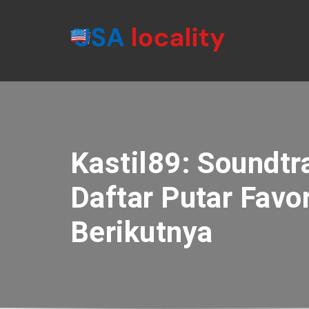
Skip
to
content
Kastil89: Soundtr
Daftar Putar Favo
Berikutnya