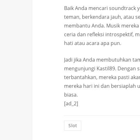
Baik Anda mencari soundtrack 
teman, berkendara jauh, atau se
membantu Anda. Musik mereka 
ceria dan refleksi introspektif
hati atau acara apa pun.
Jadi jika Anda membutuhkan tam
mengunjungi Kastil89. Dengan s
terbantahkan, mereka pasti akan
mereka hari ini dan bersiaplah
biasa.
[ad_2]
Slot