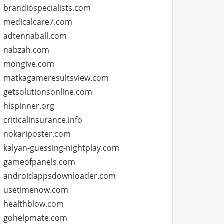
brandiospecialists.com
medicalcare7.com
adtennaball.com
nabzah.com
mongive.com
matkagameresultsview.com
getsolutionsonline.com
hispinner.org
criticalinsurance.info
nokariposter.com
kalyan-guessing-nightplay.com
gameofpanels.com
androidappsdownloader.com
usetimenow.com
healthblow.com
gohelpmate.com