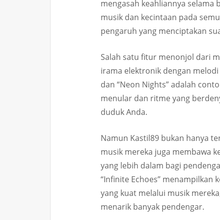
mengasah keahliannya selama b
musik dan kecintaan pada semu
pengaruh yang menciptakan sua
Salah satu fitur menonjol dar
irama elektronik dengan melodi 
dan “Neon Nights” adalah conto
menular dan ritme yang berden
duduk Anda.
Namun Kastil89 bukan hanya te
musik mereka juga membawa ke
yang lebih dalam bagi pendengar
“Infinite Echoes” menampilkan
yang kuat melalui musik mereka
menarik banyak pendengar.