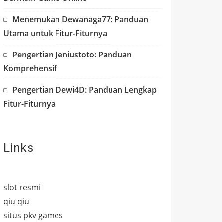
Menemukan Dewanaga77: Panduan
Utama untuk Fitur-Fiturnya
Pengertian Jeniustoto: Panduan
Komprehensif
Pengertian Dewi4D: Panduan Lengkap
Fitur-Fiturnya
Links
slot resmi
qiu qiu
situs pkv games