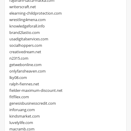
rajdhani-satta-matka.com
writerscraft.net
elearning-childprotection.com
wrestling4mena.com
knowledgeforall.info
brand2lastio.com
usadigitalservices.com
socialhoppers.com
creativedream.net
n2315.com
getwebonline.com
onlyfansheaven.com
lky08.com
ralph-fiennes.net
fielder-maximum-discount.net
fitfllex.com
genesisbusinesscredit.com
inforuang.com
kindsmarket.com
luvelylife.com
macramb.com