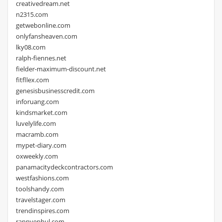
creativedream.net
n2315.com
getwebonline.com
onlyfansheaven.com
lky08.com
ralph-fiennes.net
fielder-maximum-discount.net
fitfllex.com
genesisbusinesscredit.com
inforuang.com
kindsmarket.com
luvelylife.com
macramb.com
mypet-diary.com
oxweekly.com
panamacitydeckcontractors.com
westfashions.com
toolshandy.com
travelstager.com
trendinspires.com
rannyephul.com