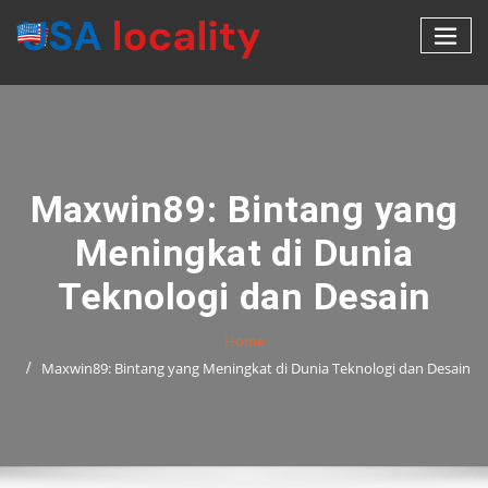
Skip
to
content
Maxwin89: Bintang yang
Meningkat di Dunia
Teknologi dan Desain
Home
Maxwin89: Bintang yang Meningkat di Dunia Teknologi dan Desain