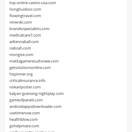
top-online-casino-usa.com
honghuidoor.com
flowingtravel.com
nineniki.com
brandiospecialists.com
medicalcare7.com
adtennaball.com
nabzah.com
mongive.com
matkagameresultsview.com
getsolutionsonline.com
hispinner.org
criticalinsurance.info
nokariposter.com
kalyan-guessing-nightplay.com
gameofpanels.com
androidappsdownloader.com
usetimenow.com
healthblow.com
gohelpmate.com