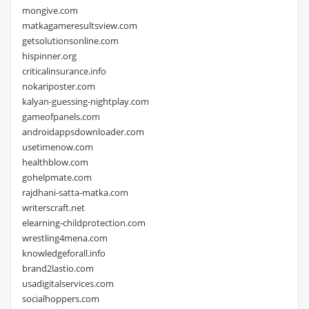
mongive.com
matkagameresultsview.com
getsolutionsonline.com
hispinner.org
criticalinsurance.info
nokariposter.com
kalyan-guessing-nightplay.com
gameofpanels.com
androidappsdownloader.com
usetimenow.com
healthblow.com
gohelpmate.com
rajdhani-satta-matka.com
writerscraft.net
elearning-childprotection.com
wrestling4mena.com
knowledgeforall.info
brand2lastio.com
usadigitalservices.com
socialhoppers.com