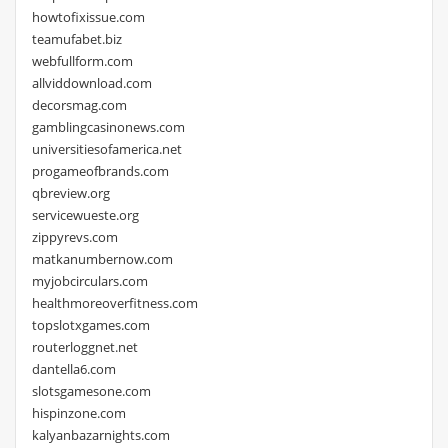
howtofixissue.com
teamufabet.biz
webfullform.com
allviddownload.com
decorsmag.com
gamblingcasinonews.com
universitiesofamerica.net
progameofbrands.com
qbreview.org
servicewueste.org
zippyrevs.com
matkanumbernow.com
myjobcirculars.com
healthmoreoverfitness.com
topslotxgames.com
routerloggnet.net
dantella6.com
slotsgamesone.com
hispinzone.com
kalyanbazarnights.com