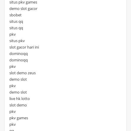
situs pkv games
demo slot gacor
sbobet
situs qq
situs qq
pkv
situs pkv
slot gacor hari ini
dominoqq
dominoqq
pkv
slot demo zeus
demo slot
pkv
demo slot
live hk lotto
slot demo
pkv
pkv games
pkv
qq