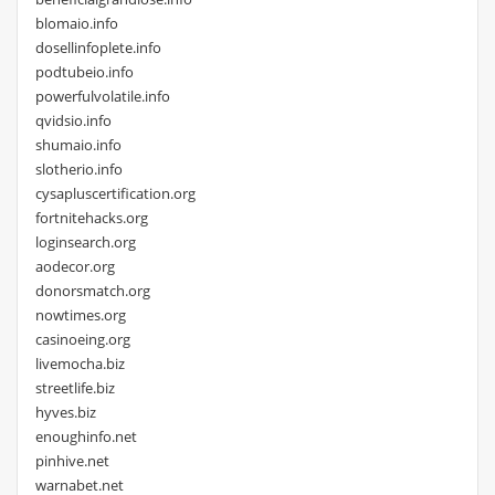
blomaio.info
dosellinfoplete.info
podtubeio.info
powerfulvolatile.info
qvidsio.info
shumaio.info
slotherio.info
cysapluscertification.org
fortnitehacks.org
loginsearch.org
aodecor.org
donorsmatch.org
nowtimes.org
casinoeing.org
livemocha.biz
streetlife.biz
hyves.biz
enoughinfo.net
pinhive.net
warnabet.net