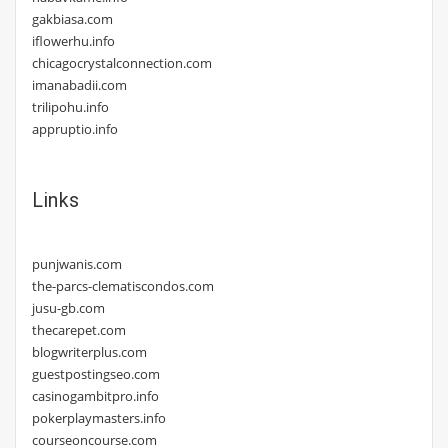
gakbiasa.com
iflowerhu.info
chicagocrystalconnection.com
imanabadii.com
trilipohu.info
appruptio.info
Links
punjwanis.com
the-parcs-clematiscondos.com
jusu-gb.com
thecarepet.com
blogwriterplus.com
guestpostingseo.com
casinogambitpro.info
pokerplaymasters.info
courseoncourse.com