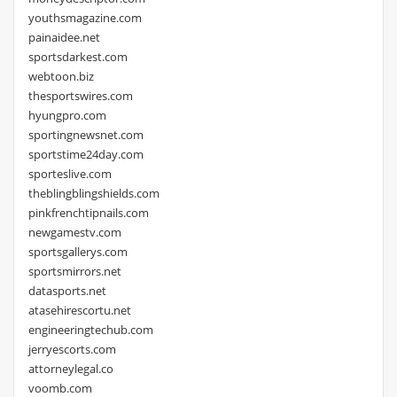
youthsmagazine.com
painaidee.net
sportsdarkest.com
webtoon.biz
thesportswires.com
hyungpro.com
sportingnewsnet.com
sportstime24day.com
sporteslive.com
theblingblingshields.com
pinkfrenchtipnails.com
newgamestv.com
sportsgallerys.com
sportsmirrors.net
datasports.net
atasehirescortu.net
engineeringtechub.com
jerryescorts.com
attorneylegal.co
voomb.com