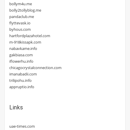
bollym4u.me
bolly2tollyblog.me
pandaclub.me
flyttevask.io
byhous.com
hartfordplazahotel.com
m-918kissapk.com
nabavkame.info
gakbiasa.com
iflowerhu.info
chicagocrystalconnection.com
imanabadii.com
trilipohu.info
appruptio.info
Links
uae-times.com