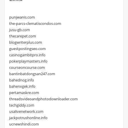
punjwanis.com
the-parcs-clematiscondos.com
jusu-gb.com
thecarepet.com
blogwriterplus.com
guestpostingseo.com
casinogambitpro.info
pokerplaymasters.info
courseoncourse.com
bantinbatdongsan247.com
bahednog.info
bahenxgek.info
pertamaskre.com
threadsvideoandphotodownloader.com
techgiddy.com
usalivenetwork.com
jackpotrushonline.info
ucnewshindi.com