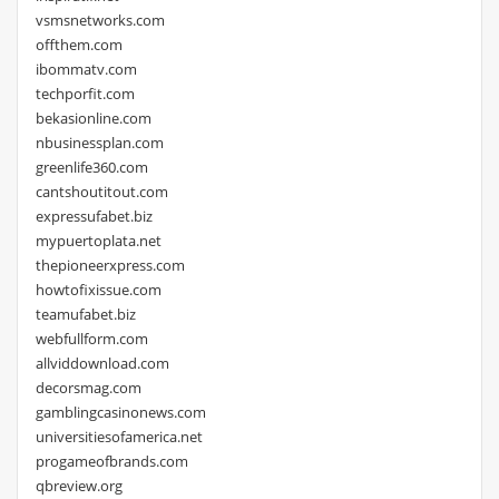
vsmsnetworks.com
offthem.com
ibommatv.com
techporfit.com
bekasionline.com
nbusinessplan.com
greenlife360.com
cantshoutitout.com
expressufabet.biz
mypuertoplata.net
thepioneerxpress.com
howtofixissue.com
teamufabet.biz
webfullform.com
allviddownload.com
decorsmag.com
gamblingcasinonews.com
universitiesofamerica.net
progameofbrands.com
qbreview.org