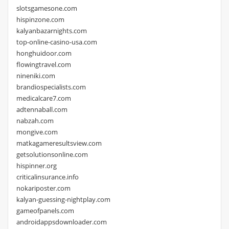
slotsgamesone.com
hispinzone.com
kalyanbazarnights.com
top-online-casino-usa.com
honghuidoor.com
flowingtravel.com
nineniki.com
brandiospecialists.com
medicalcare7.com
adtennaball.com
nabzah.com
mongive.com
matkagameresultsview.com
getsolutionsonline.com
hispinner.org
criticalinsurance.info
nokariposter.com
kalyan-guessing-nightplay.com
gameofpanels.com
androidappsdownloader.com