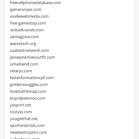
freecellphonedatabase.com
gamersrope.com
exellewebmedia.com
free-gamestop.com
sinbadtravels.com
ukmagzine.com
wareztech.org
usabestnetwork.com
jessepinkmanoutfit.com
umailsend.com
retarys.com
fasterformationcpf.com
goldensnuggles.com
lookbattlemap.com
buyrdpservice.com
yesport.net
tostylo.com
yougetthat.net
sportsnetclub.com
newbestcrypto.com
oxfordsave.com