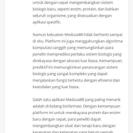
untuk dengan cepat mengembangkan sistem
biologis baru, seperti enzim, protein, dan bahkan
seluruh organisme, yang disesuaikan dengan
aplikasi spesifik.
Namun kekuatan Medusa88 tidak berhenti sampai
di situ. Platform ini juga menggabungkan algoritma
komputasi canggih yang memungkinkan para
peneliti memprediksi perilaku sistem biologis yang
direkayasa dengan akurasi luar biasa. Kemampuan
prediktif ini memungkinkan perancangan sistem
biologis yang sangat kompleks yang dapat
menjalankan fungsi tertentu dengan efisiensi dan
keandalan yang luar biasa.
Salah satu aplikasi Medusa88 yang paling menarik
adalah di bidang biofarmasi. Dengan kemampuan
platform ini untuk merekayasa protein dan enzim
baru dengan cepat, para peneliti dapat
mengembangkan obat dan terapi baru dengan
kecepatan dan ketepatan yang belum pernah