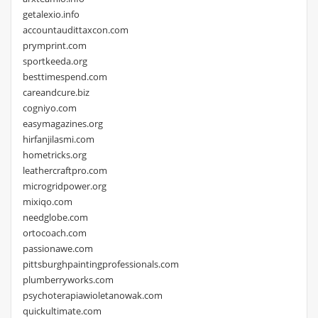
getalexio.info
accountaudittaxcon.com
prymprint.com
sportkeeda.org
besttimespend.com
careandcure.biz
cogniyo.com
easymagazines.org
hirfanjilasmi.com
hometricks.org
leathercraftpro.com
microgridpower.org
mixiqo.com
needglobe.com
ortocoach.com
passionawe.com
pittsburghpaintingprofessionals.com
plumberryworks.com
psychoterapiawioletanowak.com
quickultimate.com