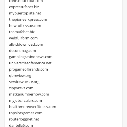
cantshoutitout.com
expressufabet.biz
mypuertoplata.net
thepioneerxpress.com
howtofixissue.com
teamufabet.biz
webfullform.com
allviddownload.com
decorsmag.com
gamblingcasinonews.com
universitiesofamerica.net
progameofbrands.com
qbreview.org
servicewueste.org
zippyrevs.com
matkanumbernow.com
myjobcirculars.com
healthmoreoverfitness.com
topslotxgames.com
routerloggnet.net
dantella6.com