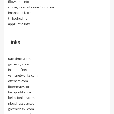
iflowerhu.info
chicagocrystalconnection.com
imanabadii.com
trilipohu.info
appruptio.info
Links
uae-times.com
gamerifys.com
inspiratif.net
vsmsnetworks.com
offthem.com
ibommatv.com
techporfit.com
bekasionline.com
nbusinessplan.com
greenlife360.com