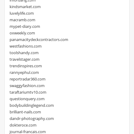
kindsmarket.com
luvelylife.com
macramb.com
mypet-diary.com
oxweekly.com
panamacitydeckcontractors.com
westfashions.com
toolshandy.com
travelstager.com
trendinspires.com
rannyephul.com
reportradar360.com
swaggyfashion.com
taraftariumtv10.com
questionquery.com
bodybuildinglegend.com
brilliant-nails.com
dandr-photography.com
dokteroce.com
journal-francais.com