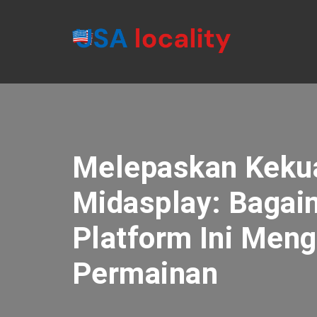
Skip
to
content
Melepaskan Keku
Midasplay: Baga
Platform Ini Men
Permainan