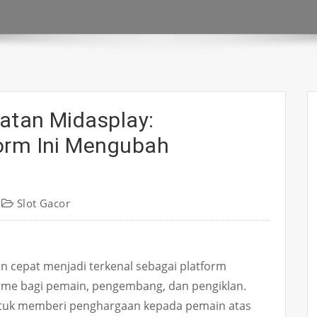
atan Midasplay:
orm Ini Mengubah
Slot Gacor
n cepat menjadi terkenal sebagai platform
me bagi pemain, pengembang, dan pengiklan.
tuk memberi penghargaan kepada pemain atas