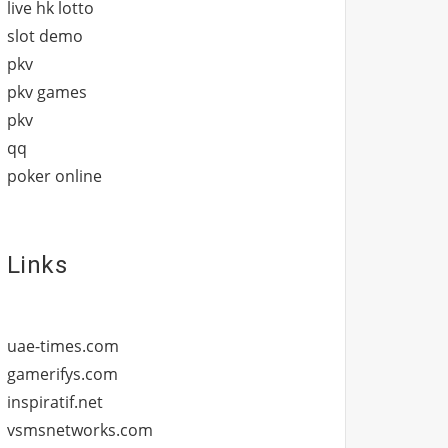
live hk lotto
slot demo
pkv
pkv games
pkv
qq
poker online
Links
uae-times.com
gamerifys.com
inspiratif.net
vsmsnetworks.com