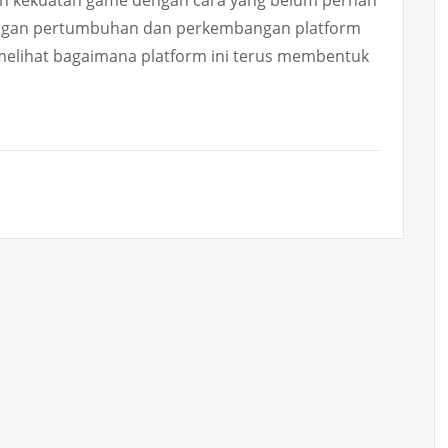
an kekuatan game dengan cara yang belum pernah
dengan pertumbuhan dan perkembangan platform
 melihat bagaimana platform ini terus membentuk