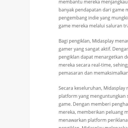
membantu mereka menjangkau au
banyak pendapatan dari game me
pengembang indie yang mungki
game mereka melalui saluran tra
Bagi pengiklan, Midasplay men
gamer yang sangat aktif. Denga
pengiklan dapat menargetkan d
mereka secara real-time, seh
pemasaran dan memaksimalkan l
Secara keseluruhan, Midaspla
platform yang menguntungkan 
game. Dengan memberi pengharg
mereka, memberikan peluang m
menawarkan platform periklana