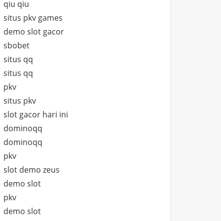
qiu qiu
situs pkv games
demo slot gacor
sbobet
situs qq
situs qq
pkv
situs pkv
slot gacor hari ini
dominoqq
dominoqq
pkv
slot demo zeus
demo slot
pkv
demo slot