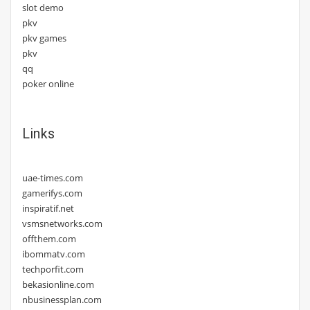
slot demo
pkv
pkv games
pkv
qq
poker online
Links
uae-times.com
gamerifys.com
inspiratif.net
vsmsnetworks.com
offthem.com
ibommatv.com
techporfit.com
bekasionline.com
nbusinessplan.com