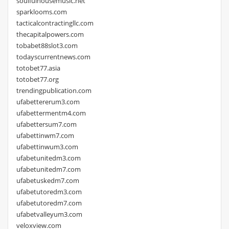
soulfulhousemusic.net
sparklooms.com
tacticalcontractingllc.com
thecapitalpowers.com
tobabet88slot3.com
todayscurrentnews.com
totobet77.asia
totobet77.org
trendingpublication.com
ufabettererum3.com
ufabettermentm4.com
ufabettersum7.com
ufabettinwm7.com
ufabettinwum3.com
ufabetunitedm3.com
ufabetunitedm7.com
ufabetuskedm7.com
ufabetutoredm3.com
ufabetutoredm7.com
ufabetvalleyum3.com
veloxview.com