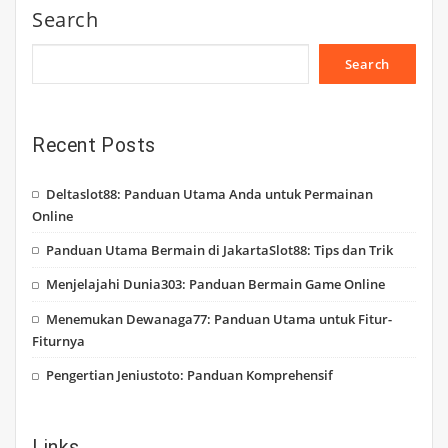
Search
Search
Recent Posts
Deltaslot88: Panduan Utama Anda untuk Permainan
Online
Panduan Utama Bermain di JakartaSlot88: Tips dan Trik
Menjelajahi Dunia303: Panduan Bermain Game Online
Menemukan Dewanaga77: Panduan Utama untuk Fitur-
Fiturnya
Pengertian Jeniustoto: Panduan Komprehensif
Links