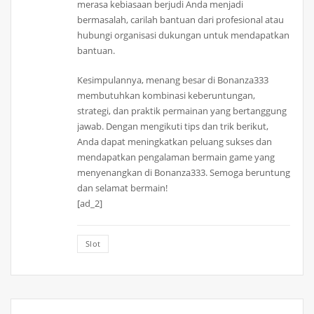
merasa kebiasaan berjudi Anda menjadi
bermasalah, carilah bantuan dari profesional atau
hubungi organisasi dukungan untuk mendapatkan
bantuan.
Kesimpulannya, menang besar di Bonanza333
membutuhkan kombinasi keberuntungan,
strategi, dan praktik permainan yang bertanggung
jawab. Dengan mengikuti tips dan trik berikut,
Anda dapat meningkatkan peluang sukses dan
mendapatkan pengalaman bermain game yang
menyenangkan di Bonanza333. Semoga beruntung
dan selamat bermain!
[ad_2]
Slot