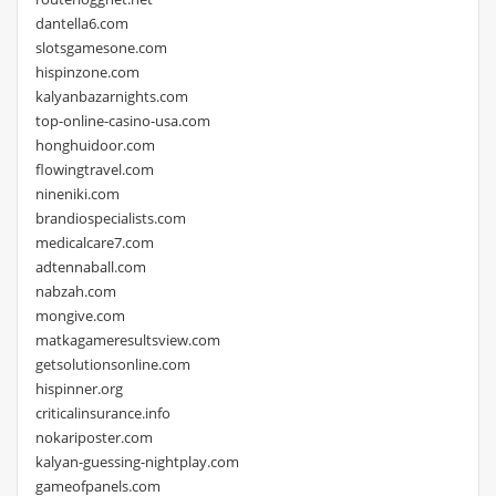
dantella6.com
slotsgamesone.com
hispinzone.com
kalyanbazarnights.com
top-online-casino-usa.com
honghuidoor.com
flowingtravel.com
nineniki.com
brandiospecialists.com
medicalcare7.com
adtennaball.com
nabzah.com
mongive.com
matkagameresultsview.com
getsolutionsonline.com
hispinner.org
criticalinsurance.info
nokariposter.com
kalyan-guessing-nightplay.com
gameofpanels.com