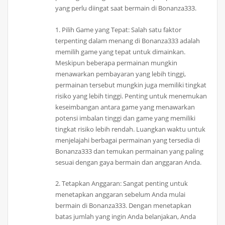
yang perlu diingat saat bermain di Bonanza333.
1. Pilih Game yang Tepat: Salah satu faktor
terpenting dalam menang di Bonanza333 adalah
memilih game yang tepat untuk dimainkan.
Meskipun beberapa permainan mungkin
menawarkan pembayaran yang lebih tinggi,
permainan tersebut mungkin juga memiliki tingkat
risiko yang lebih tinggi. Penting untuk menemukan
keseimbangan antara game yang menawarkan
potensi imbalan tinggi dan game yang memiliki
tingkat risiko lebih rendah. Luangkan waktu untuk
menjelajahi berbagai permainan yang tersedia di
Bonanza333 dan temukan permainan yang paling
sesuai dengan gaya bermain dan anggaran Anda.
2. Tetapkan Anggaran: Sangat penting untuk
menetapkan anggaran sebelum Anda mulai
bermain di Bonanza333. Dengan menetapkan
batas jumlah yang ingin Anda belanjakan, Anda