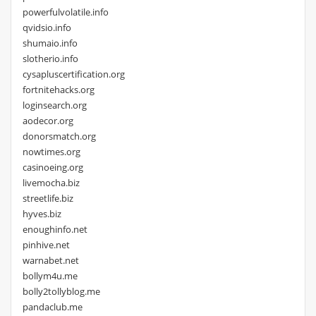
powerfulvolatile.info
qvidsio.info
shumaio.info
slotherio.info
cysapluscertification.org
fortnitehacks.org
loginsearch.org
aodecor.org
donorsmatch.org
nowtimes.org
casinoeing.org
livemocha.biz
streetlife.biz
hyves.biz
enoughinfo.net
pinhive.net
warnabet.net
bollym4u.me
bolly2tollyblog.me
pandaclub.me