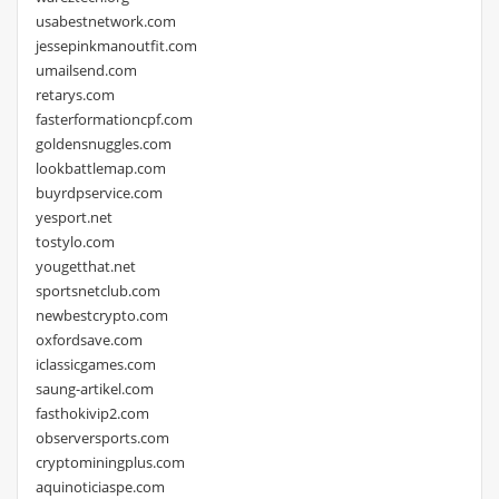
usabestnetwork.com
jessepinkmanoutfit.com
umailsend.com
retarys.com
fasterformationcpf.com
goldensnuggles.com
lookbattlemap.com
buyrdpservice.com
yesport.net
tostylo.com
yougetthat.net
sportsnetclub.com
newbestcrypto.com
oxfordsave.com
iclassicgames.com
saung-artikel.com
fasthokivip2.com
observersports.com
cryptominingplus.com
aquinoticiaspe.com