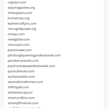
cogniyo.com
easymagazines.org
hirfanjilasmi.com
hometricks.org
leathercraftpro.com
microgridpower.org
mixiqo.com
needglobe.com
ortocoach.com
passionawe.com
pittsburghpaintingprofessionals.com
plumberryworks.com
psychoterapiawioletanowak.com
quickultimate.com
quirkyquester.com
sexmedicineformen.com
shiftripple.com
slotterpercaya.co
smartcoolbox.com
sohanjitfinances.com