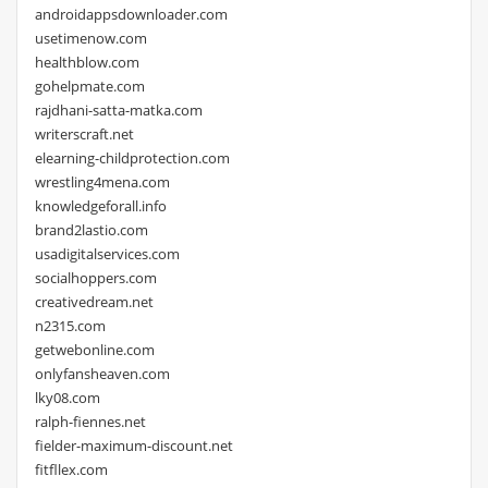
androidappsdownloader.com
usetimenow.com
healthblow.com
gohelpmate.com
rajdhani-satta-matka.com
writerscraft.net
elearning-childprotection.com
wrestling4mena.com
knowledgeforall.info
brand2lastio.com
usadigitalservices.com
socialhoppers.com
creativedream.net
n2315.com
getwebonline.com
onlyfansheaven.com
lky08.com
ralph-fiennes.net
fielder-maximum-discount.net
fitfllex.com