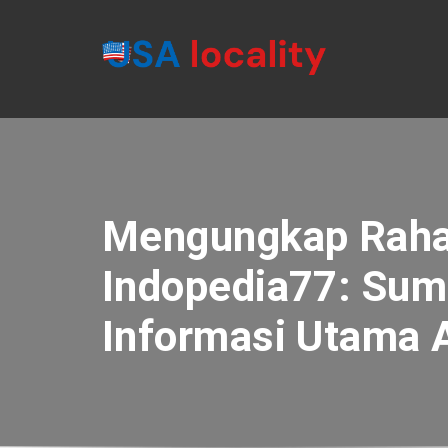
Skip
to
content
Mengungkap Raha
Indopedia77: Sum
Informasi Utama 