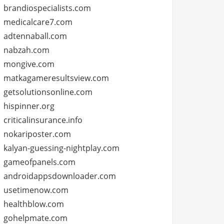
brandiospecialists.com
medicalcare7.com
adtennaball.com
nabzah.com
mongive.com
matkagameresultsview.com
getsolutionsonline.com
hispinner.org
criticalinsurance.info
nokariposter.com
kalyan-guessing-nightplay.com
gameofpanels.com
androidappsdownloader.com
usetimenow.com
healthblow.com
gohelpmate.com