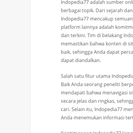
Indopedia77 adalah sumber onl
berbagai topik. Dari sejarah da
Indopedia77 mencakup semuany
platform lainnya adalah komit
dan terkini. Tim di belakang Ind
memastikan bahwa konten di situs
baik, sehingga Anda dapat perc
dapat diandalkan.
Salah satu fitur utama Indope
Baik Anda seorang peneliti ber
mendapati bahwa menavigasi sit
secara jelas dan ringkas, se
cari. Selain itu, Indopedia77 
Anda menemukan informasi tert