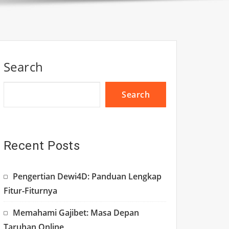
Search
Search
Recent Posts
Pengertian Dewi4D: Panduan Lengkap
Fitur-Fiturnya
Memahami Gajibet: Masa Depan
Taruhan Online