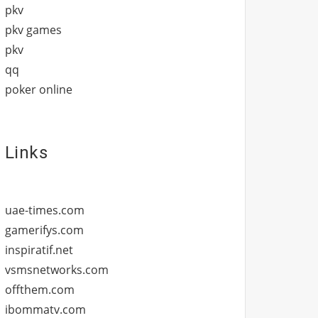
pkv
pkv games
pkv
qq
poker online
Links
uae-times.com
gamerifys.com
inspiratif.net
vsmsnetworks.com
offthem.com
ibommatv.com