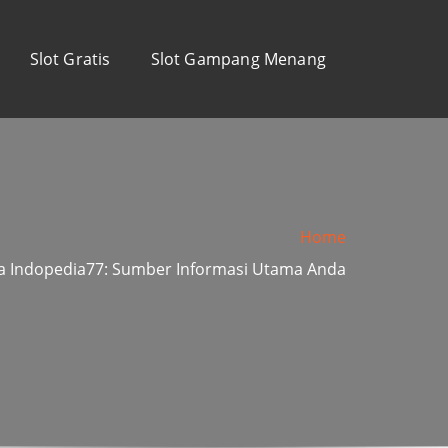
Slot Gratis
Slot Gampang Menang
Home
 Indopedia77: Sumber Informasi Utama Anda