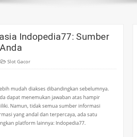
sia Indopedia77: Sumber
 Anda
Slot Gacor
si lebih mudah diakses dibandingkan sebelumnya.
Anda dapat menemukan jawaban atas hampir
liki. Namun, tidak semua sumber informasi
rmasi yang andal dan terpercaya, ada satu
ngkan platform lainnya: Indopedia77.