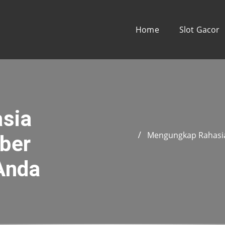
Home
Slot Gacor
sia
Mengungkap Rahasia
ber
Anda