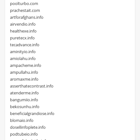
poolturbo.com
prachestait.com
artforafghans.info
airvendio.info
healthexe.info
puretecx.info
tecadvance.info
aminityio.info
amiolahu.info
ampacheme.info
ampullahu.info
aromaxme.info
asserthatecontrast.info
atenderme.info
bangumiio.info
bekosunhu.info
beneficialgrandiose.info
blomaio.info
dosellinfoplete.info
podtubeio.info