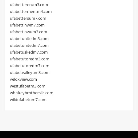
ufabettererum3.com
ufabettermentm4.com
ufabettersum7.com
ufabettinwm7.com
ufabettinwum3.com
ufabetunitedm3.com
ufabetunitedm7.com
ufabetuskedm7.com
ufabetutoredm3.com
ufabetutoredm7.com
ufabetvalleyum3.com
veloxview.com
westufabetm3.com
whiskeybrothersllc.com
wildufabetum7.com