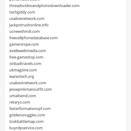
threadsvideoandphotodownloader.com
techgiddy.com
usalivenetwork.com
jackpotrushonline.info
ucnewshindi.com
freecellphonedatabase.com
gamersrope.com
exellewebmedia.com
free-gamestop.com
sinbadtravels.com
ukmagzine.com
wareztech.org
usabestnetwork.com
jessepinkmanoutfit.com
umailsend.com
retarys.com
fasterformationcpf.com
goldensnuggles.com
lookbattlemap.com
buyrdpservice.com