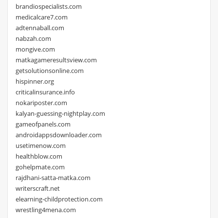
brandiospecialists.com
medicalcare7.com
adtennaball.com
nabzah.com
mongive.com
matkagameresultsview.com
getsolutionsonline.com
hispinner.org
criticalinsurance.info
nokariposter.com
kalyan-guessing-nightplay.com
gameofpanels.com
androidappsdownloader.com
usetimenow.com
healthblow.com
gohelpmate.com
rajdhani-satta-matka.com
writerscraft.net
elearning-childprotection.com
wrestling4mena.com