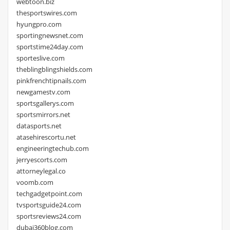
webtoon.biz
thesportswires.com
hyungpro.com
sportingnewsnet.com
sportstime24day.com
sporteslive.com
theblingblingshields.com
pinkfrenchtipnails.com
newgamestv.com
sportsgallerys.com
sportsmirrors.net
datasports.net
atasehirescortu.net
engineeringtechub.com
jerryescorts.com
attorneylegal.co
voomb.com
techgadgetpoint.com
tvsportsguide24.com
sportsreviews24.com
dubai360blog.com