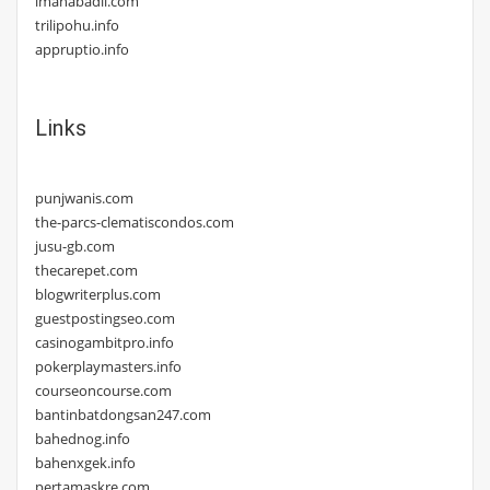
imanabadii.com
trilipohu.info
appruptio.info
Links
punjwanis.com
the-parcs-clematiscondos.com
jusu-gb.com
thecarepet.com
blogwriterplus.com
guestpostingseo.com
casinogambitpro.info
pokerplaymasters.info
courseoncourse.com
bantinbatdongsan247.com
bahednog.info
bahenxgek.info
pertamaskre.com