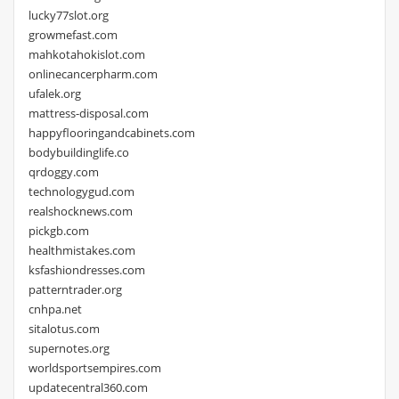
lucky77slot.org
growmefast.com
mahkotahokislot.com
onlinecancerpharm.com
ufalek.org
mattress-disposal.com
happyflooringandcabinets.com
bodybuildinglife.co
qrdoggy.com
technologygud.com
realshocknews.com
pickgb.com
healthmistakes.com
ksfashiondresses.com
patterntrader.org
cnhpa.net
sitalotus.com
supernotes.org
worldsportsempires.com
updatecentral360.com