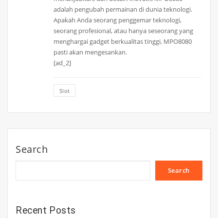
adalah pengubah permainan di dunia teknologi.
Apakah Anda seorang penggemar teknologi,
seorang profesional, atau hanya seseorang yang
menghargai gadget berkualitas tinggi, MPO8080
pasti akan mengesankan.
[ad_2]
Slot
Search
Search
Recent Posts