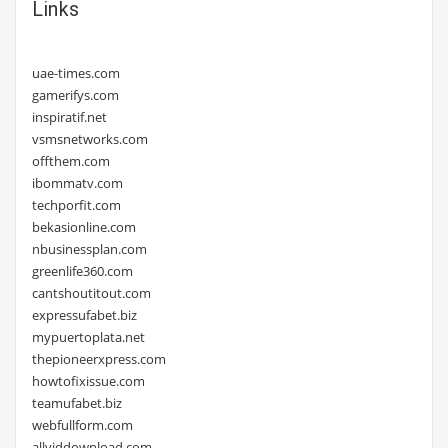
Links
uae-times.com
gamerifys.com
inspiratif.net
vsmsnetworks.com
offthem.com
ibommatv.com
techporfit.com
bekasionline.com
nbusinessplan.com
greenlife360.com
cantshoutitout.com
expressufabet.biz
mypuertoplata.net
thepioneerxpress.com
howtofixissue.com
teamufabet.biz
webfullform.com
allviddownload.com