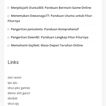
Menjelajahi Dunia303: Panduan Bermain Game Online
Menemukan Dewanaga77: Panduan Utama untuk Fitur-
Fiturnya
Pengertian Jeniustoto: Panduan Komprehensif
Pengertian Dewi4D: Panduan Lengkap Fitur-Fiturnya
Memahami Gajibet: Masa Depan Taruhan Online
Links
slot resmi
qiu qiu
situs pkv games
demo slot gacor
sbobet
situs qq