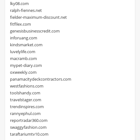
lky08.com
ralph-fiennes.net
fielder-maximum-discount.net
fitfllex.com
genesisbusinesscredit.com
inforuang.com
kindsmarket.com
luvelylife.com
macramb.com
mypet-diary.com
oxweekly.com
panamacitydeckcontractors.com
westfashions.com
toolshandy.com
travelstager.com
trendinspires.com
rannyephul.com
reportradar360.com
swaggyfashion.com
taraftariumtv10.com