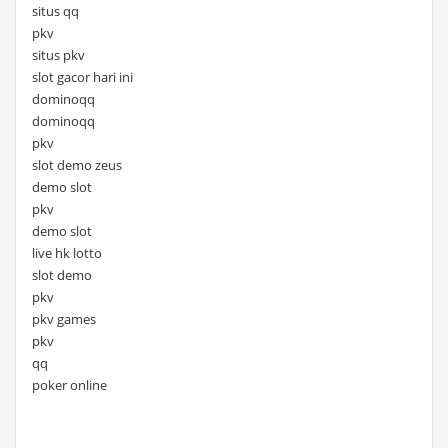
situs qq
pkv
situs pkv
slot gacor hari ini
dominoqq
dominoqq
pkv
slot demo zeus
demo slot
pkv
demo slot
live hk lotto
slot demo
pkv
pkv games
pkv
qq
poker online