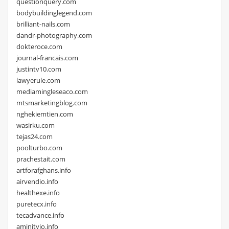
questionquery.com
bodybuildinglegend.com
brilliant-nails.com
dandr-photography.com
dokteroce.com
journal-francais.com
justintv10.com
lawyerule.com
mediamingleseaco.com
mtsmarketingblog.com
nghekiemtien.com
wasirku.com
tejas24.com
poolturbo.com
prachestait.com
artforafghans.info
airvendio.info
healthexe.info
puretecx.info
tecadvance.info
aminityio.info