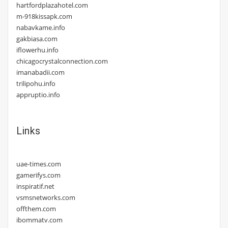
hartfordplazahotel.com
m-918kissapk.com
nabavkame.info
gakbiasa.com
iflowerhu.info
chicagocrystalconnection.com
imanabadii.com
trilipohu.info
appruptio.info
Links
uae-times.com
gamerifys.com
inspiratif.net
vsmsnetworks.com
offthem.com
ibommatv.com