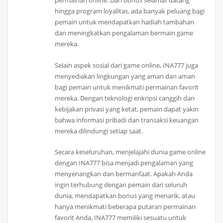
permainan online. Dari bonus selamat datang
hingga program loyalitas, ada banyak peluang bagi
pemain untuk mendapatkan hadiah tambahan
dan meningkatkan pengalaman bermain game
mereka.
Selain aspek sosial dari game online, INA777 juga
menyediakan lingkungan yang aman dan aman
bagi pemain untuk menikmati permainan favorit
mereka. Dengan teknologi enkripsi canggih dan
kebijakan privasi yang ketat, pemain dapat yakin
bahwa informasi pribadi dan transaksi keuangan
mereka dilindungi setiap saat.
Secara keseluruhan, menjelajahi dunia game online
dengan INA777 bisa menjadi pengalaman yang
menyenangkan dan bermanfaat. Apakah Anda
ingin terhubung dengan pemain dari seluruh
dunia, mendapatkan bonus yang menarik, atau
hanya menikmati beberapa putaran permainan
favorit Anda, INA777 memiliki sesuatu untuk