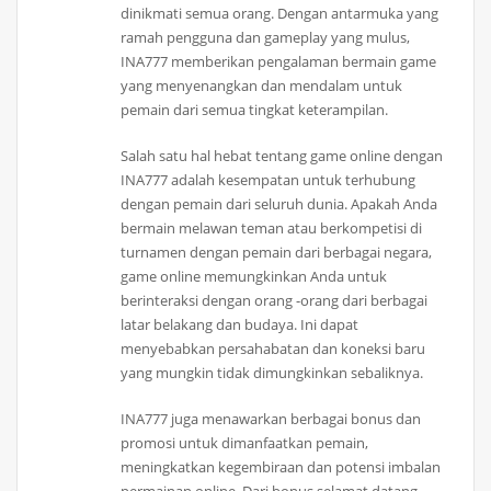
dinikmati semua orang. Dengan antarmuka yang
ramah pengguna dan gameplay yang mulus,
INA777 memberikan pengalaman bermain game
yang menyenangkan dan mendalam untuk
pemain dari semua tingkat keterampilan.
Salah satu hal hebat tentang game online dengan
INA777 adalah kesempatan untuk terhubung
dengan pemain dari seluruh dunia. Apakah Anda
bermain melawan teman atau berkompetisi di
turnamen dengan pemain dari berbagai negara,
game online memungkinkan Anda untuk
berinteraksi dengan orang -orang dari berbagai
latar belakang dan budaya. Ini dapat
menyebabkan persahabatan dan koneksi baru
yang mungkin tidak dimungkinkan sebaliknya.
INA777 juga menawarkan berbagai bonus dan
promosi untuk dimanfaatkan pemain,
meningkatkan kegembiraan dan potensi imbalan