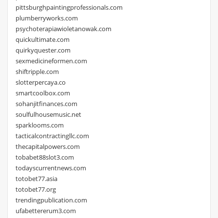
pittsburghpaintingprofessionals.com
plumberryworks.com
psychoterapiawioletanowak.com
quickultimate.com
quirkyquester.com
sexmedicineformen.com
shiftripple.com
slotterpercaya.co
smartcoolbox.com
sohanjitfinances.com
soulfulhousemusic.net
sparklooms.com
tacticalcontractingllc.com
thecapitalpowers.com
tobabet88slot3.com
todayscurrentnews.com
totobet77.asia
totobet77.org
trendingpublication.com
ufabettererum3.com