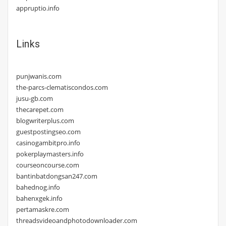
appruptio.info
Links
punjwanis.com
the-parcs-clematiscondos.com
jusu-gb.com
thecarepet.com
blogwriterplus.com
guestpostingseo.com
casinogambitpro.info
pokerplaymasters.info
courseoncourse.com
bantinbatdongsan247.com
bahednog.info
bahenxgek.info
pertamaskre.com
threadsvideoandphotodownloader.com