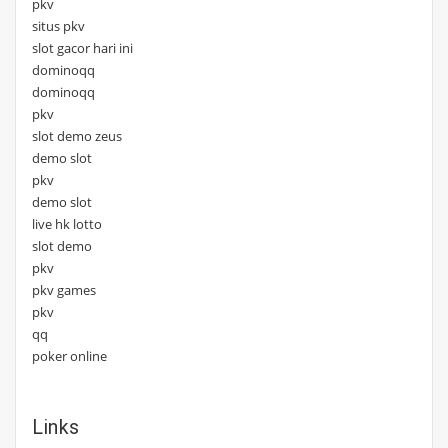
pkv
situs pkv
slot gacor hari ini
dominoqq
dominoqq
pkv
slot demo zeus
demo slot
pkv
demo slot
live hk lotto
slot demo
pkv
pkv games
pkv
qq
poker online
Links