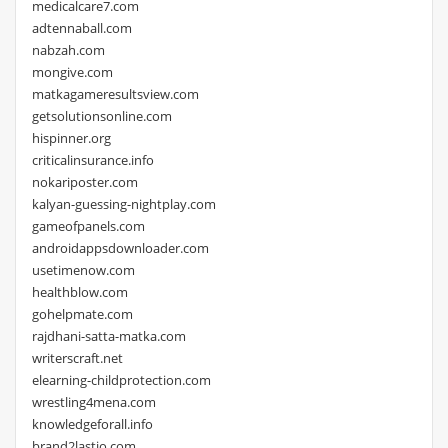
medicalcare7.com
adtennaball.com
nabzah.com
mongive.com
matkagameresultsview.com
getsolutionsonline.com
hispinner.org
criticalinsurance.info
nokariposter.com
kalyan-guessing-nightplay.com
gameofpanels.com
androidappsdownloader.com
usetimenow.com
healthblow.com
gohelpmate.com
rajdhani-satta-matka.com
writerscraft.net
elearning-childprotection.com
wrestling4mena.com
knowledgeforall.info
brand2lastio.com