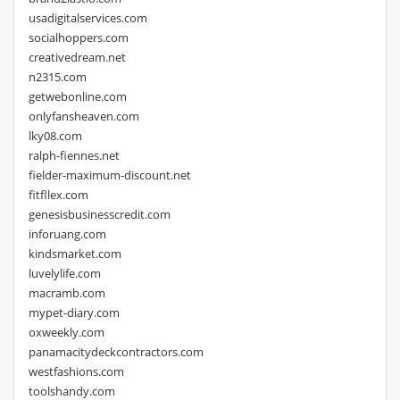
usadigitalservices.com
socialhoppers.com
creativedream.net
n2315.com
getwebonline.com
onlyfansheaven.com
lky08.com
ralph-fiennes.net
fielder-maximum-discount.net
fitfllex.com
genesisbusinesscredit.com
inforuang.com
kindsmarket.com
luvelylife.com
macramb.com
mypet-diary.com
oxweekly.com
panamacitydeckcontractors.com
westfashions.com
toolshandy.com