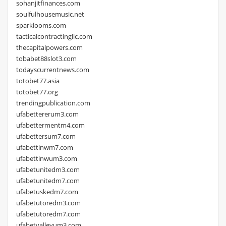
sohanjitfinances.com
soulfulhousemusic.net
sparklooms.com
tacticalcontractingllc.com
thecapitalpowers.com
tobabet88slot3.com
todayscurrentnews.com
totobet77.asia
totobet77.org
trendingpublication.com
ufabettererum3.com
ufabettermentm4.com
ufabettersum7.com
ufabettinwm7.com
ufabettinwum3.com
ufabetunitedm3.com
ufabetunitedm7.com
ufabetuskedm7.com
ufabetutoredm3.com
ufabetutoredm7.com
ufabetvalleyum3.com