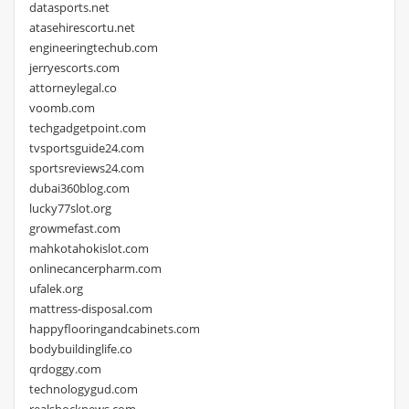
datasports.net
atasehirescortu.net
engineeringtechub.com
jerryescorts.com
attorneylegal.co
voomb.com
techgadgetpoint.com
tvsportsguide24.com
sportsreviews24.com
dubai360blog.com
lucky77slot.org
growmefast.com
mahkotahokislot.com
onlinecancerpharm.com
ufalek.org
mattress-disposal.com
happyflooringandcabinets.com
bodybuildinglife.co
qrdoggy.com
technologygud.com