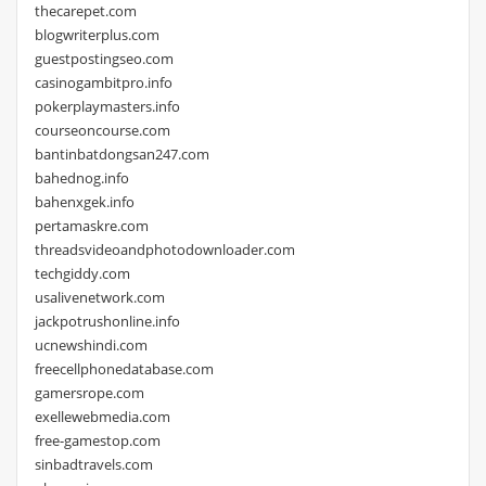
thecarepet.com
blogwriterplus.com
guestpostingseo.com
casinogambitpro.info
pokerplaymasters.info
courseoncourse.com
bantinbatdongsan247.com
bahednog.info
bahenxgek.info
pertamaskre.com
threadsvideoandphotodownloader.com
techgiddy.com
usalivenetwork.com
jackpotrushonline.info
ucnewshindi.com
freecellphonedatabase.com
gamersrope.com
exellewebmedia.com
free-gamestop.com
sinbadtravels.com