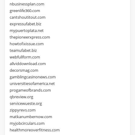
nbusinessplan.com
greenlife360.com
cantshoutitout.com
expressufabet.biz
mypuertoplata.net
thepioneerxpress.com
howtofixissue.com
teamufabet.biz
webfullform.com
allviddownload.com
decorsmag.com
gamblingcasinonews.com
universitiesofamerica.net
progameofbrands.com
qbreview.org
servicewueste.org
zippyrevs.com
matkanumbernow.com
myjobcirculars.com
healthmoreoverfitness.com