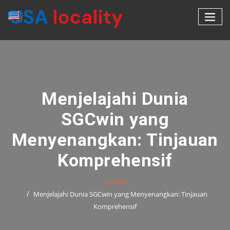
Skip
to
content
Menjelajahi Dunia
SGCwin yang
Menyenangkan: Tinjauan
Komprehensif
Home
Menjelajahi Dunia SGCwin yang Menyenangkan: Tinjauan
Komprehensif