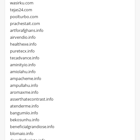
wasirku.com
tejas24.com
poolturbo.com
prachestait.com
artforafghans.info
airvendio.info
healthexe.info
puretecx.info
tecadvance.info
aminityio.info
amiolahu.info
ampacheme.info
ampullahu.info
aromaxme.info
asserthatecontrast.info
atenderme.info
bangumiio.info
bekosunhu.info
beneficialgrandiose.info
blomaio.info