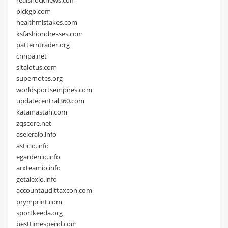
realshocknews.com
pickgb.com
healthmistakes.com
ksfashiondresses.com
patterntrader.org
cnhpa.net
sitalotus.com
supernotes.org
worldsportsempires.com
updatecentral360.com
katamastah.com
zqscore.net
aseleraio.info
asticio.info
egardenio.info
arxteamio.info
getalexio.info
accountaudittaxcon.com
prymprint.com
sportkeeda.org
besttimespend.com