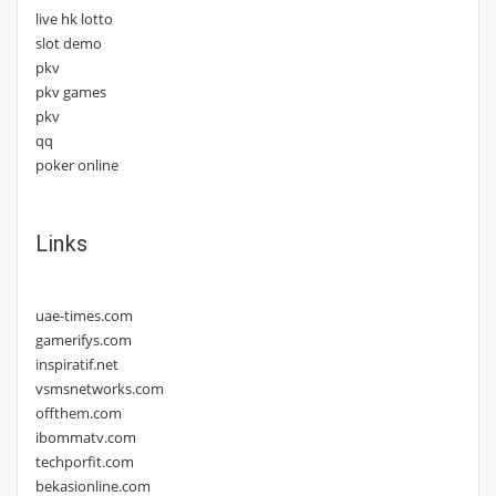
live hk lotto
slot demo
pkv
pkv games
pkv
qq
poker online
Links
uae-times.com
gamerifys.com
inspiratif.net
vsmsnetworks.com
offthem.com
ibommatv.com
techporfit.com
bekasionline.com