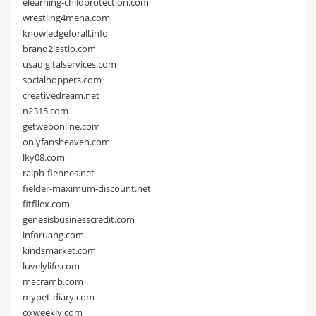
elearning-childprotection.com
wrestling4mena.com
knowledgeforall.info
brand2lastio.com
usadigitalservices.com
socialhoppers.com
creativedream.net
n2315.com
getwebonline.com
onlyfansheaven.com
lky08.com
ralph-fiennes.net
fielder-maximum-discount.net
fitfllex.com
genesisbusinesscredit.com
inforuang.com
kindsmarket.com
luvelylife.com
macramb.com
mypet-diary.com
oxweekly.com