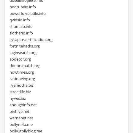
dosellinfoplete.info
podtubeio.info
powerfulvolatile.info
qvidsio.info
shumaio.info
slotherio.info
cysapluscertification.org
fortnitehacks.org
loginsearch.org
aodecor.org
donorsmatch.org
nowtimes.org
casinoeing.org
livemocha.biz
streetlife.biz
hyves.biz
enoughinfo.net
pinhive.net
warnabet.net
bollym4u.me
bolly2tollyblog.me