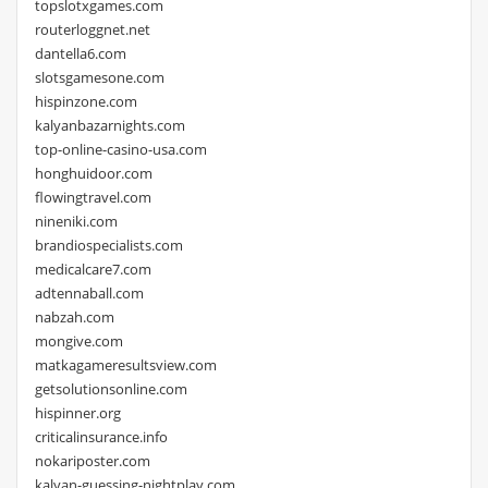
topslotxgames.com
routerloggnet.net
dantella6.com
slotsgamesone.com
hispinzone.com
kalyanbazarnights.com
top-online-casino-usa.com
honghuidoor.com
flowingtravel.com
nineniki.com
brandiospecialists.com
medicalcare7.com
adtennaball.com
nabzah.com
mongive.com
matkagameresultsview.com
getsolutionsonline.com
hispinner.org
criticalinsurance.info
nokariposter.com
kalyan-guessing-nightplay.com