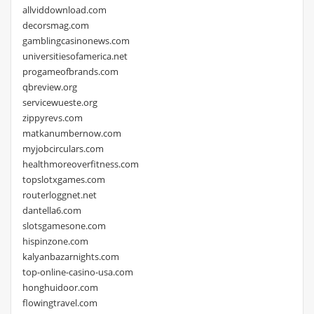
allviddownload.com
decorsmag.com
gamblingcasinonews.com
universitiesofamerica.net
progameofbrands.com
qbreview.org
servicewueste.org
zippyrevs.com
matkanumbernow.com
myjobcirculars.com
healthmoreoverfitness.com
topslotxgames.com
routerloggnet.net
dantella6.com
slotsgamesone.com
hispinzone.com
kalyanbazarnights.com
top-online-casino-usa.com
honghuidoor.com
flowingtravel.com