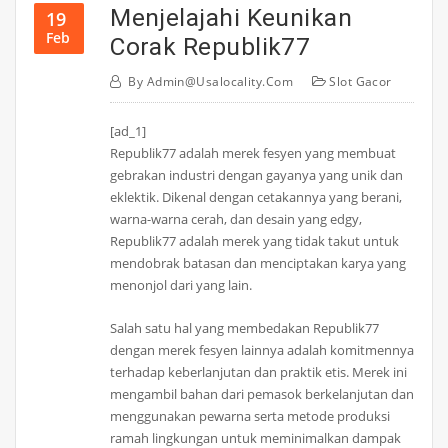
Menjelajahi Keunikan
19
Feb
Corak Republik77
By
Admin@usalocality.com
Slot Gacor
[ad_1]
Republik77 adalah merek fesyen yang membuat
gebrakan industri dengan gayanya yang unik dan
eklektik. Dikenal dengan cetakannya yang berani,
warna-warna cerah, dan desain yang edgy,
Republik77 adalah merek yang tidak takut untuk
mendobrak batasan dan menciptakan karya yang
menonjol dari yang lain.
Salah satu hal yang membedakan Republik77
dengan merek fesyen lainnya adalah komitmennya
terhadap keberlanjutan dan praktik etis. Merek ini
mengambil bahan dari pemasok berkelanjutan dan
menggunakan pewarna serta metode produksi
ramah lingkungan untuk meminimalkan dampak