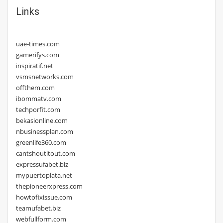
Links
uae-times.com
gamerifys.com
inspiratif.net
vsmsnetworks.com
offthem.com
ibommatv.com
techporfit.com
bekasionline.com
nbusinessplan.com
greenlife360.com
cantshoutitout.com
expressufabet.biz
mypuertoplata.net
thepioneerxpress.com
howtofixissue.com
teamufabet.biz
webfullform.com