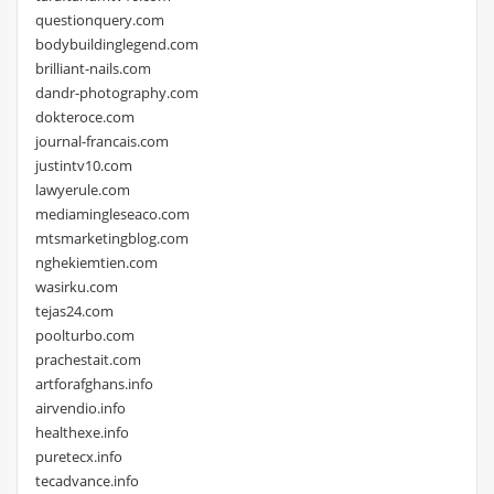
questionquery.com
bodybuildinglegend.com
brilliant-nails.com
dandr-photography.com
dokteroce.com
journal-francais.com
justintv10.com
lawyerule.com
mediamingleseaco.com
mtsmarketingblog.com
nghekiemtien.com
wasirku.com
tejas24.com
poolturbo.com
prachestait.com
artforafghans.info
airvendio.info
healthexe.info
puretecx.info
tecadvance.info