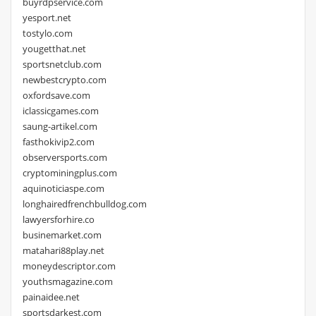
buyrdpservice.com
yesport.net
tostylo.com
yougetthat.net
sportsnetclub.com
newbestcrypto.com
oxfordsave.com
iclassicgames.com
saung-artikel.com
fasthokivip2.com
observersports.com
cryptominingplus.com
aquinoticiaspe.com
longhairedfrenchbulldog.com
lawyersforhire.co
businemarket.com
matahari88play.net
moneydescriptor.com
youthsmagazine.com
painaidee.net
sportsdarkest.com