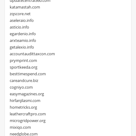
updatecentral360.com
katamastah.com
zqscore.net
aseleraio.info
asticio.info
egardenio.info
arxteamio.info
getalexio.info
accountaudittaxcon.com
prymprint.com
sportkeeda.org
besttimespend.com
careandcure.biz
cogniyo.com
easymagazines.org
hirfanjilasmi.com
hometricks.org
leathercraftpro.com
microgridpower.org
mixiqo.com
needglobe.com