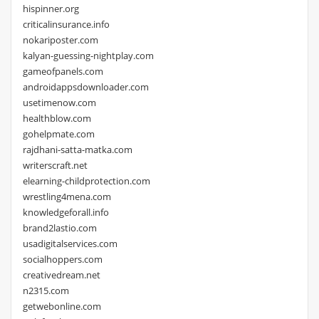
hispinner.org
criticalinsurance.info
nokariposter.com
kalyan-guessing-nightplay.com
gameofpanels.com
androidappsdownloader.com
usetimenow.com
healthblow.com
gohelpmate.com
rajdhani-satta-matka.com
writerscraft.net
elearning-childprotection.com
wrestling4mena.com
knowledgeforall.info
brand2lastio.com
usadigitalservices.com
socialhoppers.com
creativedream.net
n2315.com
getwebonline.com