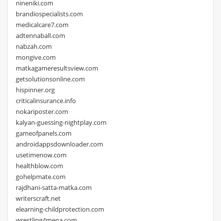
nineniki.com
brandiospecialists.com
medicalcare7.com
adtennaball.com
nabzah.com
mongive.com
matkagameresultsview.com
getsolutionsonline.com
hispinner.org
criticalinsurance.info
nokariposter.com
kalyan-guessing-nightplay.com
gameofpanels.com
androidappsdownloader.com
usetimenow.com
healthblow.com
gohelpmate.com
rajdhani-satta-matka.com
writerscraft.net
elearning-childprotection.com
wrestling4mena.com