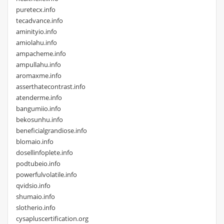
puretecx.info
tecadvance.info
aminityio.info
amiolahu.info
ampacheme.info
ampullahu.info
aromaxme.info
asserthatecontrast.info
atenderme.info
bangumiio.info
bekosunhu.info
beneficialgrandiose.info
blomaio.info
dosellinfoplete.info
podtubeio.info
powerfulvolatile.info
qvidsio.info
shumaio.info
slotherio.info
cysapluscertification.org