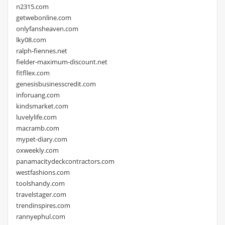
n2315.com
getwebonline.com
onlyfansheaven.com
lky08.com
ralph-fiennes.net
fielder-maximum-discount.net
fitfllex.com
genesisbusinesscredit.com
inforuang.com
kindsmarket.com
luvelylife.com
macramb.com
mypet-diary.com
oxweekly.com
panamacitydeckcontractors.com
westfashions.com
toolshandy.com
travelstager.com
trendinspires.com
rannyephul.com