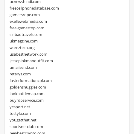
ucnewshindi.com
freecellphonedatabase.com
gamersrope.com
exellewebmedia.com
free-gamestop.com
sinbadtravels.com
ukmagzine.com
wareztech.org
usabestnetwork.com
jessepinkmanoutfit.com
umailsend.com
retarys.com
fasterformationcpf.com
goldensnuggles.com
lookbattlemap.com
buyrdpservice.com
yesport.net
tostylo.com
yougetthat.net
sportsnetclub.com
newbestcrypto.com