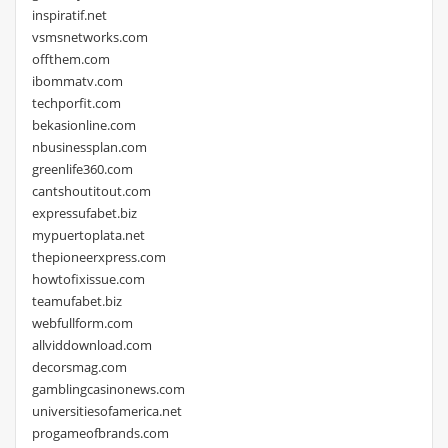
inspiratif.net
vsmsnetworks.com
offthem.com
ibommatv.com
techporfit.com
bekasionline.com
nbusinessplan.com
greenlife360.com
cantshoutitout.com
expressufabet.biz
mypuertoplata.net
thepioneerxpress.com
howtofixissue.com
teamufabet.biz
webfullform.com
allviddownload.com
decorsmag.com
gamblingcasinonews.com
universitiesofamerica.net
progameofbrands.com