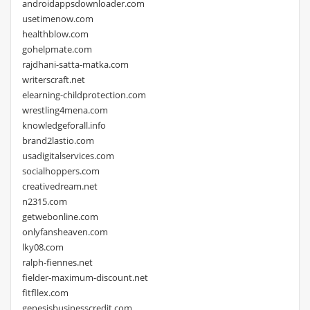
androidappsdownloader.com
usetimenow.com
healthblow.com
gohelpmate.com
rajdhani-satta-matka.com
writerscraft.net
elearning-childprotection.com
wrestling4mena.com
knowledgeforall.info
brand2lastio.com
usadigitalservices.com
socialhoppers.com
creativedream.net
n2315.com
getwebonline.com
onlyfansheaven.com
lky08.com
ralph-fiennes.net
fielder-maximum-discount.net
fitfllex.com
genesisbusinesscredit.com