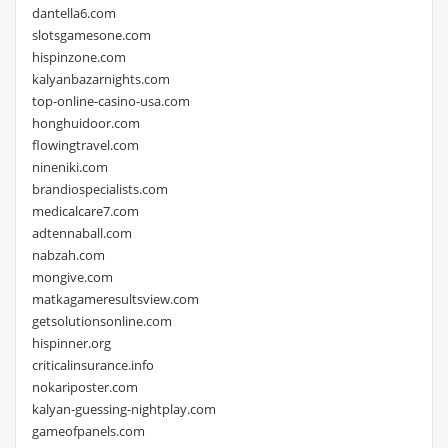
dantella6.com
slotsgamesone.com
hispinzone.com
kalyanbazarnights.com
top-online-casino-usa.com
honghuidoor.com
flowingtravel.com
nineniki.com
brandiospecialists.com
medicalcare7.com
adtennaball.com
nabzah.com
mongive.com
matkagameresultsview.com
getsolutionsonline.com
hispinner.org
criticalinsurance.info
nokariposter.com
kalyan-guessing-nightplay.com
gameofpanels.com