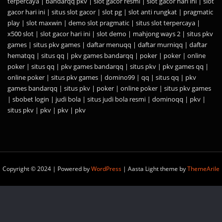
terpercaya
|
bandarqq pkv
|
slot gacor resmi
|
slot gacor hari ini
|
slot
gacor hari ini
|
situs slot gacor
|
slot pg
|
slot anti rungkat
|
pragmatic
play
|
slot maxwin
|
demo slot pragmatic
|
situs slot terpercaya
|
x500 slot
|
slot gacor hari ini
|
slot demo
|
mahjong ways 2
|
situs pkv
games
|
situs pkv games
|
daftar menuqq
|
daftar murniqq
|
daftar
hematqq
|
situs qq
|
pkv games bandarqq
|
poker
|
poker
|
online
poker
|
situs qq
|
pkv games bandarqq
|
situs pkv
|
pkv games qq
|
online poker
|
situs pkv games
|
domino99
|
qq
|
situs qq
|
pkv
games bandarqq
|
situs pkv
|
poker
|
online poker
|
situs pkv games
|
sbobet login
|
judi bola
|
situs judi bola resmi
|
dominoqq
|
pkv
|
situs pkv
|
pkv
|
pkv
|
pkv
Copyright © 2024 | Powered by
WordPress
|
Aasta Light theme by
ThemeArile