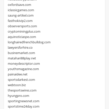
oxfordsave.com
iclassicgames.com
saung-artikel.com
fasthokivip2.com
observersports.com
cryptominingplus.com
aquinoticiaspe.com
longhairedfrenchbulldog.com
lawyersforhire.co
businemarket.com
matahari88play.net
moneydescriptor.com
youthsmagazine.com
painaidee.net
sportsdarkest.com
webtoon.biz
thesportswires.com
hyungpro.com
sportingnewsnet.com
sportstime24day.com