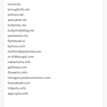
hyves.biz
enoughinfo.net
pinhive.net
warnabet.net
bollym4u.me
bolly2tollyblog.me
pandaclub.me
flyttevask.io
byhous.com
hartfordplazahotel.com
m-918kissapk.com
nabavkame.info
gakbiasa.com
iflowerhu.info
chicagocrystalconnection.com
imanabadii.com
trilipohu.info
appruptio.info