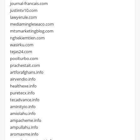
journal-francais.com
justintv10.com
lawyerule.com
mediamingleseaco.com
mtsmarketingblog.com
nghekiemtien.com
wasirku.com
tejas24.com
poolturbo.com
prachestait.com
artforafghans.info
airvendio.info
healthexe.info
puretecx.info
tecadvance.info
aminityio.info
amiolahu.info
ampacheme.info
ampullahu.info
aromaxme.info