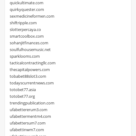
quickultimate.com
quirkyquester.com
sexmedicineformen.com
shiftripple.com
slotterpercaya.co
smartcoolbox.com
sohanjitfinances.com
soulfulhousemusic.net
sparklooms.com
tacticalcontractingllc.com
thecapitalpowers.com
tobabet88slot3.com
todayscurrentnews.com
totobet77.asia
totobet77.org
trendingpublication.com
ufabettererum3.com
ufabettermentm4.com
ufabettersum7.com
ufabettinwm7.com