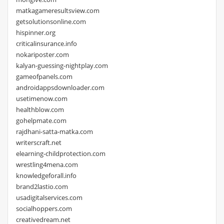
matkagameresultsview.com
getsolutionsonline.com
hispinner.org
criticalinsurance.info
nokariposter.com
kalyan-guessing-nightplay.com
gameofpanels.com
androidappsdownloader.com
usetimenow.com
healthblow.com
gohelpmate.com
rajdhani-satta-matka.com
writerscraft.net
elearning-childprotection.com
wrestling4mena.com
knowledgeforall.info
brand2lastio.com
usadigitalservices.com
socialhoppers.com
creativedream.net