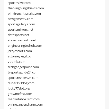
sporteslive.com
theblingblingshields.com
pinkfrenchtipnails.com
newgamestv.com
sportsgallerys.com
sportsmirrors.net
datasports.net
atasehirescortu.net
engineeringtechub.com
jerryescorts.com
attorneylegal.co
voomb.com
techgadgetpoint.com
tvsportsguide24.com
sportsreviews24.com
dubai360blog.com
lucky77slot.org
growmefast.com
mahkotahokislot.com
onlinecancerpharm.com