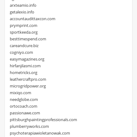
arxteamio.info
getalexio.info
accountaudittaxcon.com
prymprint.com
sportkeeda.org
besttimespend.com
careandcure.biz
cogniyo.com
easymagazines.org
hirfanjilasmi.com
hometricks.org
leathercraftpro.com
microgridpower.org
mixiqo.com
needglobe.com
ortocoach.com
passionawe.com
pittsburghpaintingprofessionals.com
plumberryworks.com
psychoterapiawioletanowak.com