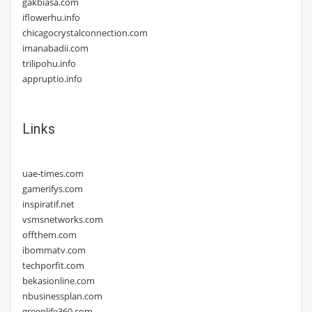
gakbiasa.com
iflowerhu.info
chicagocrystalconnection.com
imanabadii.com
trilipohu.info
appruptio.info
Links
uae-times.com
gamerifys.com
inspiratif.net
vsmsnetworks.com
offthem.com
ibommatv.com
techporfit.com
bekasionline.com
nbusinessplan.com
greenlife360.com