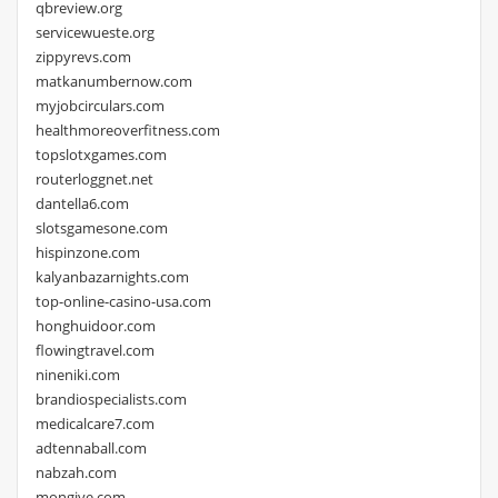
qbreview.org
servicewueste.org
zippyrevs.com
matkanumbernow.com
myjobcirculars.com
healthmoreoverfitness.com
topslotxgames.com
routerloggnet.net
dantella6.com
slotsgamesone.com
hispinzone.com
kalyanbazarnights.com
top-online-casino-usa.com
honghuidoor.com
flowingtravel.com
nineniki.com
brandiospecialists.com
medicalcare7.com
adtennaball.com
nabzah.com
mongive.com