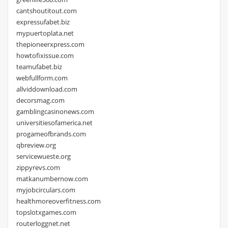
cantshoutitout.com
expressufabet.biz
mypuertoplata.net
thepioneerxpress.com
howtofixissue.com
teamufabet.biz
webfullform.com
allviddownload.com
decorsmag.com
gamblingcasinonews.com
universitiesofamerica.net
progameofbrands.com
qbreview.org
servicewueste.org
zippyrevs.com
matkanumbernow.com
myjobcirculars.com
healthmoreoverfitness.com
topslotxgames.com
routerloggnet.net