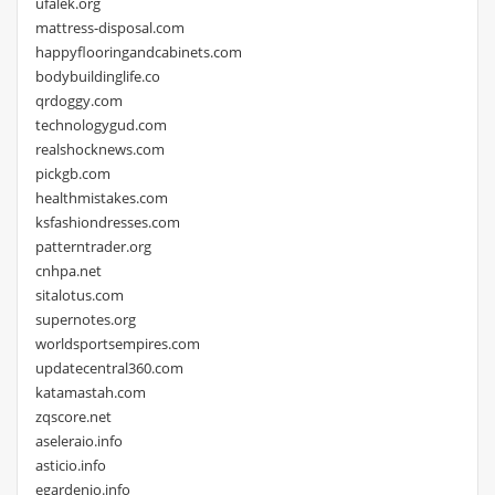
ufalek.org
mattress-disposal.com
happyflooringandcabinets.com
bodybuildinglife.co
qrdoggy.com
technologygud.com
realshocknews.com
pickgb.com
healthmistakes.com
ksfashiondresses.com
patterntrader.org
cnhpa.net
sitalotus.com
supernotes.org
worldsportsempires.com
updatecentral360.com
katamastah.com
zqscore.net
aseleraio.info
asticio.info
egardenio.info