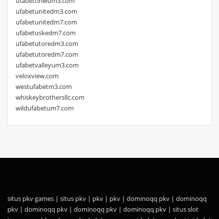
ufabettinwum3.com
ufabetunitedm3.com
ufabetunitedm7.com
ufabetuskedm7.com
ufabetutoredm3.com
ufabetutoredm7.com
ufabetvalleyum3.com
veloxview.com
westufabetm3.com
whiskeybrothersllc.com
wildufabetum7.com
situs pkv games
|
situs pkv
|
pkv
|
pkv
|
dominoqq pkv
|
dominoqq
pkv
|
dominoqq pkv
|
dominoqq pkv
|
dominoqq pkv
|
situs slot