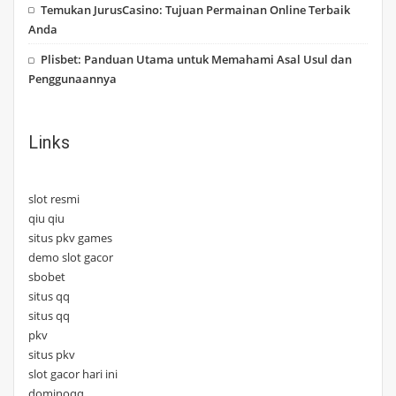
Temukan JurusCasino: Tujuan Permainan Online Terbaik
Anda
Plisbet: Panduan Utama untuk Memahami Asal Usul dan
Penggunaannya
Links
slot resmi
qiu qiu
situs pkv games
demo slot gacor
sbobet
situs qq
situs qq
pkv
situs pkv
slot gacor hari ini
dominoqq