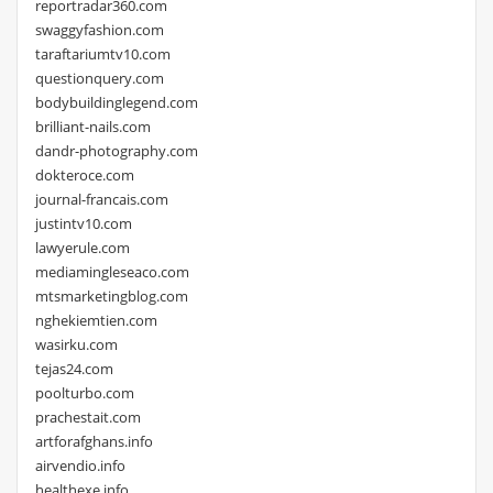
reportradar360.com
swaggyfashion.com
taraftariumtv10.com
questionquery.com
bodybuildinglegend.com
brilliant-nails.com
dandr-photography.com
dokteroce.com
journal-francais.com
justintv10.com
lawyerule.com
mediamingleseaco.com
mtsmarketingblog.com
nghekiemtien.com
wasirku.com
tejas24.com
poolturbo.com
prachestait.com
artforafghans.info
airvendio.info
healthexe.info