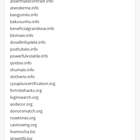
asserthatecontrast.info
atenderme.info
bangumiio.info
bekosunhu.info
beneficialgrandiose.info
blomaio.info
dosellinfoplete.info
podtubeio.info
powerfulvolatile.info
qvidsio.info
shumaio.info
slotherio.info
cysapluscertification.org
fortnitehacks.org
loginsearch.org
aodecor.org
donorsmatch.org
nowtimes.org
casinoeing.org
livemocha.biz
streetlife.biz