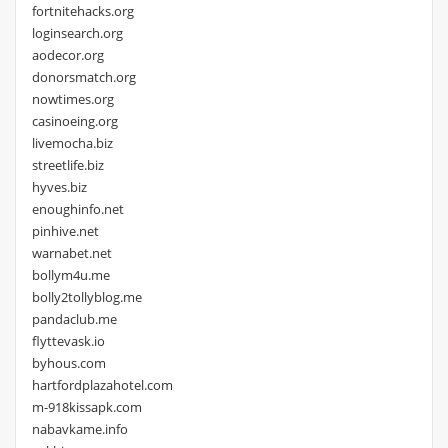
fortnitehacks.org
loginsearch.org
aodecor.org
donorsmatch.org
nowtimes.org
casinoeing.org
livemocha.biz
streetlife.biz
hyves.biz
enoughinfo.net
pinhive.net
warnabet.net
bollym4u.me
bolly2tollyblog.me
pandaclub.me
flyttevask.io
byhous.com
hartfordplazahotel.com
m-918kissapk.com
nabavkame.info