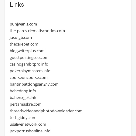
Links
punjwanis.com
the-parcs-clematiscondos.com
jusu-gb.com
thecarepet.com
blogwriterplus.com
guestpostingseo.com
casinogambitpro.info
pokerplaymasters.info
courseoncourse.com
bantinbatdongsan247.com
bahednog.info
bahenxgek.info
pertamaskre.com
threadsvideoandphotodownloader.com
techgiddy.com
usalivenetwork.com
jackpotrushonline.info