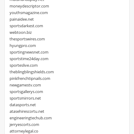
moneydescriptor.com
youthsmagazine.com
painaidee.net
sportsdarkest.com
webtoon.biz
thesportswires.com
hyungpro.com
sportingnewsnet.com
sportstime24day.com
sporteslive.com
theblingblingshields.com
pinkfrenchtipnails.com
newgamestv.com
sportsgallerys.com
sportsmirrors.net
datasports.net
atasehirescortu.net
engineeringtechub.com
jerryescorts.com
attorneylegal.co