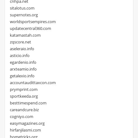
cnhpa.net
sitalotus.com
supernotes.org
worldsportsempires.com
updatecentral360.com
katamastah.com
zqscore.net
aseleraio.info
asticio.info
egardenio.info
arxteamio.info
getalexio.info
accountaudittaxcon.com
prymprint.com
sportkeeda.org
besttimespend.com
careandcure.biz
cogniyo.com
easymagazines.org
hirfanjilasmi.com
hometricks.org