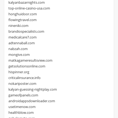
kalyanbazarnights.com
top-online-casino-usa.com
honghuidoor.com
flowingtravel.com
nineniki.com
brandiospecialists.com
medicalcare7.com
adtennaball.com
nabzah.com
mongive.com
matkagameresultsview.com
getsolutionsonline.com
hispinner.org
criticalinsurance.info
nokariposter.com
kalyan-guessing-nightplay.com
gameofpanels.com
androidappsdownloader.com
usetimenow.com
healthblow.com