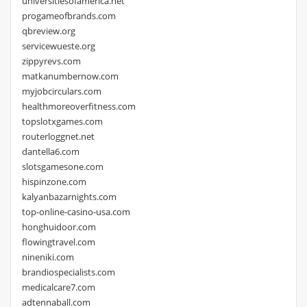
universitiesofamerica.net
progameofbrands.com
qbreview.org
servicewueste.org
zippyrevs.com
matkanumbernow.com
myjobcirculars.com
healthmoreoverfitness.com
topslotxgames.com
routerloggnet.net
dantella6.com
slotsgamesone.com
hispinzone.com
kalyanbazarnights.com
top-online-casino-usa.com
honghuidoor.com
flowingtravel.com
nineniki.com
brandiospecialists.com
medicalcare7.com
adtennaball.com