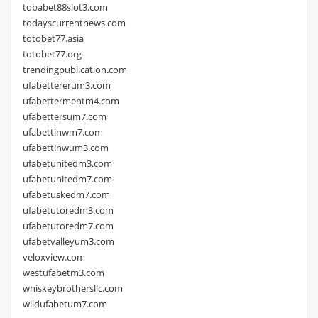
tobabet88slot3.com
todayscurrentnews.com
totobet77.asia
totobet77.org
trendingpublication.com
ufabettererum3.com
ufabettermentm4.com
ufabettersum7.com
ufabettinwm7.com
ufabettinwum3.com
ufabetunitedm3.com
ufabetunitedm7.com
ufabetuskedm7.com
ufabetutoredm3.com
ufabetutoredm7.com
ufabetvalleyum3.com
veloxview.com
westufabetm3.com
whiskeybrothersllc.com
wildufabetum7.com