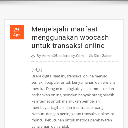
Menjelajahi manfaat
29
Apr
menggunakan wbocash
untuk transaksi online
By
Admin@usalocality.com
Slot Gacor
[ad_1]
Di era digital saat ini, transaksi online menjadi
semakin populer untuk kenyamanan dan efisiensi
mereka. Dengan meningkatnya e-commerce dan
perbankan online, semakin banyak orang beralih
ke internet untuk melakukan pembelian,
membayar tagihan, dan mentransfer uang.
Namun, dengan peningkatan transaksi online ini
muncul kebutuhan untuk metode pembayaran
yang aman dan andal.