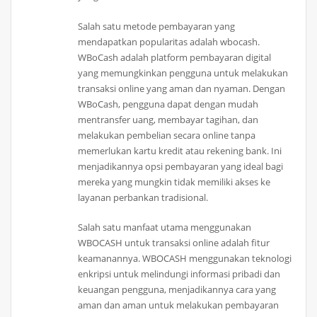
Salah satu metode pembayaran yang
mendapatkan popularitas adalah wbocash.
WBoCash adalah platform pembayaran digital
yang memungkinkan pengguna untuk melakukan
transaksi online yang aman dan nyaman. Dengan
WBoCash, pengguna dapat dengan mudah
mentransfer uang, membayar tagihan, dan
melakukan pembelian secara online tanpa
memerlukan kartu kredit atau rekening bank. Ini
menjadikannya opsi pembayaran yang ideal bagi
mereka yang mungkin tidak memiliki akses ke
layanan perbankan tradisional.
Salah satu manfaat utama menggunakan
WBOCASH untuk transaksi online adalah fitur
keamanannya. WBOCASH menggunakan teknologi
enkripsi untuk melindungi informasi pribadi dan
keuangan pengguna, menjadikannya cara yang
aman dan aman untuk melakukan pembayaran