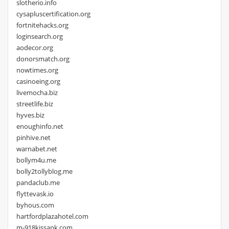
slotherio.info
cysapluscertification.org
fortnitehacks.org
loginsearch.org
aodecor.org
donorsmatch.org
nowtimes.org
casinoeing.org
livemocha.biz
streetlife.biz
hyves.biz
enoughinfo.net
pinhive.net
warnabet.net
bollym4u.me
bolly2tollyblog.me
pandaclub.me
flyttevask.io
byhous.com
hartfordplazahotel.com
m-918kissapk.com