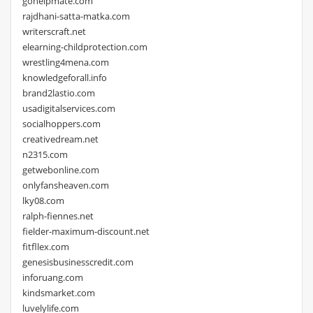
gohelpmate.com
rajdhani-satta-matka.com
writerscraft.net
elearning-childprotection.com
wrestling4mena.com
knowledgeforall.info
brand2lastio.com
usadigitalservices.com
socialhoppers.com
creativedream.net
n2315.com
getwebonline.com
onlyfansheaven.com
lky08.com
ralph-fiennes.net
fielder-maximum-discount.net
fitfllex.com
genesisbusinesscredit.com
inforuang.com
kindsmarket.com
luvelylife.com