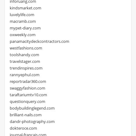
inforuang.com
kindsmarket.com
luvelylife.com
macramb.com
mypet-diary.com
oxweekly.com
panamacitydeckcontractors.com
westfashions.com
toolshandy.com
travelstager.com
trendinspires.com
rannyephul.com
reportradar360.com
swaggyfashion.com
taraftariumtv10.com
questionquery.com
bodybuildinglegend.com
brilliant-nails.com
dandr-photography.com
dokteroce.com
journal-francais.com