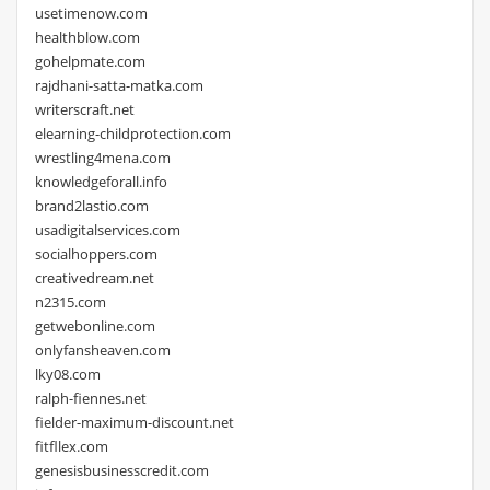
usetimenow.com
healthblow.com
gohelpmate.com
rajdhani-satta-matka.com
writerscraft.net
elearning-childprotection.com
wrestling4mena.com
knowledgeforall.info
brand2lastio.com
usadigitalservices.com
socialhoppers.com
creativedream.net
n2315.com
getwebonline.com
onlyfansheaven.com
lky08.com
ralph-fiennes.net
fielder-maximum-discount.net
fitfllex.com
genesisbusinesscredit.com