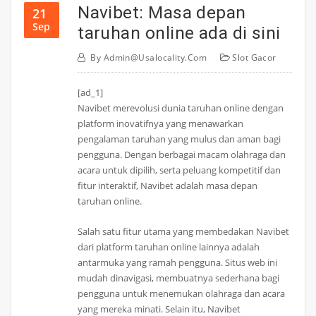
Navibet: Masa depan
21
Sep
taruhan online ada di sini
By
Admin@usalocality.com
Slot Gacor
[ad_1]
Navibet merevolusi dunia taruhan online dengan
platform inovatifnya yang menawarkan
pengalaman taruhan yang mulus dan aman bagi
pengguna. Dengan berbagai macam olahraga dan
acara untuk dipilih, serta peluang kompetitif dan
fitur interaktif, Navibet adalah masa depan
taruhan online.
Salah satu fitur utama yang membedakan Navibet
dari platform taruhan online lainnya adalah
antarmuka yang ramah pengguna. Situs web ini
mudah dinavigasi, membuatnya sederhana bagi
pengguna untuk menemukan olahraga dan acara
yang mereka minati. Selain itu, Navibet