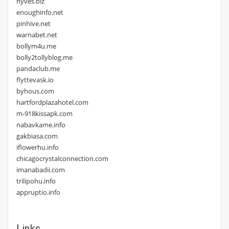
hyves.biz
enoughinfo.net
pinhive.net
warnabet.net
bollym4u.me
bolly2tollyblog.me
pandaclub.me
flyttevask.io
byhous.com
hartfordplazahotel.com
m-918kissapk.com
nabavkame.info
gakbiasa.com
iflowerhu.info
chicagocrystalconnection.com
imanabadii.com
trilipohu.info
appruptio.info
Links