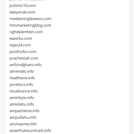
justintv10.com
lawyerule.com
mediamingleseaco.com
mtsmarketingblog.com
nghekiemtien.com
wasirku.com
tejas24.com
poolturbo.com
prachestait.com
artforafghans.info
airvendio.info
healthexe.info
puretecx.info
tecadvance.info
aminityio.info
amiolahu.info
ampacheme.info
ampullahu.info
aromaxme.info
asserthatecontrast.info