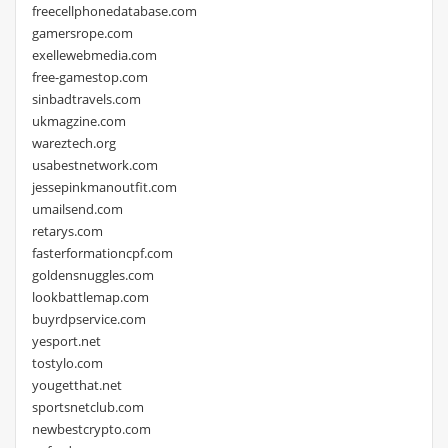
freecellphonedatabase.com
gamersrope.com
exellewebmedia.com
free-gamestop.com
sinbadtravels.com
ukmagzine.com
wareztech.org
usabestnetwork.com
jessepinkmanoutfit.com
umailsend.com
retarys.com
fasterformationcpf.com
goldensnuggles.com
lookbattlemap.com
buyrdpservice.com
yesport.net
tostylo.com
yougetthat.net
sportsnetclub.com
newbestcrypto.com