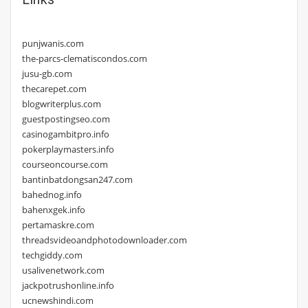
punjwanis.com
the-parcs-clematiscondos.com
jusu-gb.com
thecarepet.com
blogwriterplus.com
guestpostingseo.com
casinogambitpro.info
pokerplaymasters.info
courseoncourse.com
bantinbatdongsan247.com
bahednog.info
bahenxgek.info
pertamaskre.com
threadsvideoandphotodownloader.com
techgiddy.com
usalivenetwork.com
jackpotrushonline.info
ucnewshindi.com