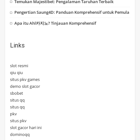
Temukan Majestibet: Pengalaman Taruhan Terbaik
Pengertian Saung4D: Panduan Komprehensif untuk Pemula
Apa itu Ahl카지노? Tinjauan Komprehensif
Links
slot resmi
qiu qiu
situs pkv games
demo slot gacor
sbobet
situs qq
situs qq
pkv
situs pkv
slot gacor hari ini
dominoqq