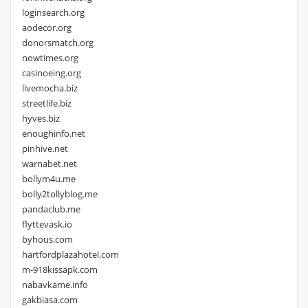
loginsearch.org
aodecor.org
donorsmatch.org
nowtimes.org
casinoeing.org
livemocha.biz
streetlife.biz
hyves.biz
enoughinfo.net
pinhive.net
warnabet.net
bollym4u.me
bolly2tollyblog.me
pandaclub.me
flyttevask.io
byhous.com
hartfordplazahotel.com
m-918kissapk.com
nabavkame.info
gakbiasa.com