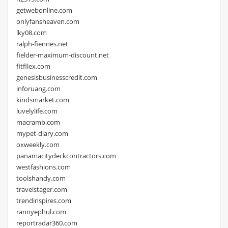
getwebonline.com
onlyfansheaven.com
lky08.com
ralph-fiennes.net
fielder-maximum-discount.net
fitfllex.com
genesisbusinesscredit.com
inforuang.com
kindsmarket.com
luvelylife.com
macramb.com
mypet-diary.com
oxweekly.com
panamacitydeckcontractors.com
westfashions.com
toolshandy.com
travelstager.com
trendinspires.com
rannyephul.com
reportradar360.com