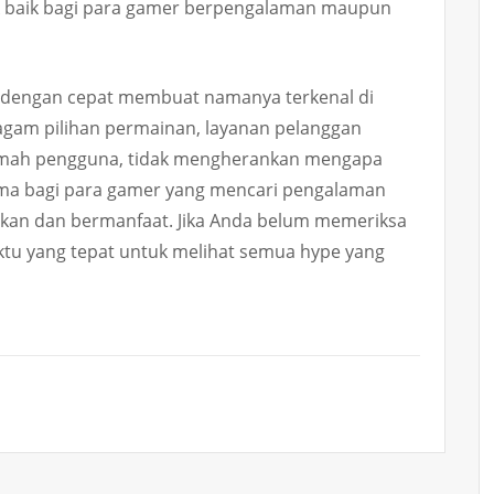
k baik bagi para gamer berpengalaman maupun
 dengan cepat membuat namanya terkenal di
agam pilihan permainan, layanan pelanggan
ramah pengguna, tidak mengherankan mengapa
tama bagi para gamer yang mencari pengalaman
an dan bermanfaat. Jika Anda belum memeriksa
ktu yang tepat untuk melihat semua hype yang