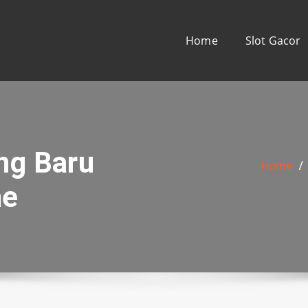
Home
Slot Gacor
ng Baru
Home
ne