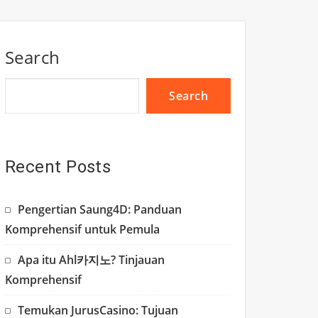
Search
Search
Recent Posts
Pengertian Saung4D: Panduan
Komprehensif untuk Pemula
Apa itu Ahl카지노? Tinjauan
Komprehensif
Temukan JurusCasino: Tujuan