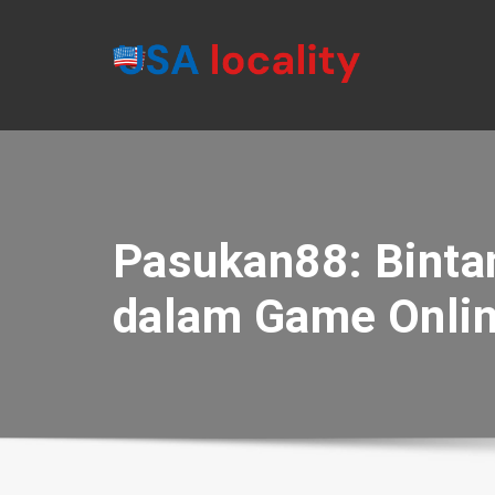
Skip
to
content
Pasukan88: Binta
dalam Game Onli