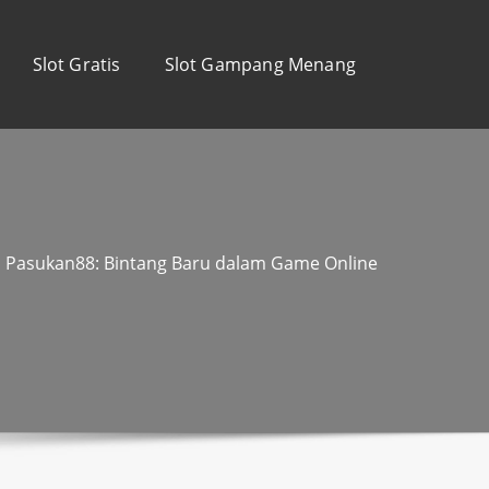
Slot Gratis
Slot Gampang Menang
Pasukan88: Bintang Baru dalam Game Online