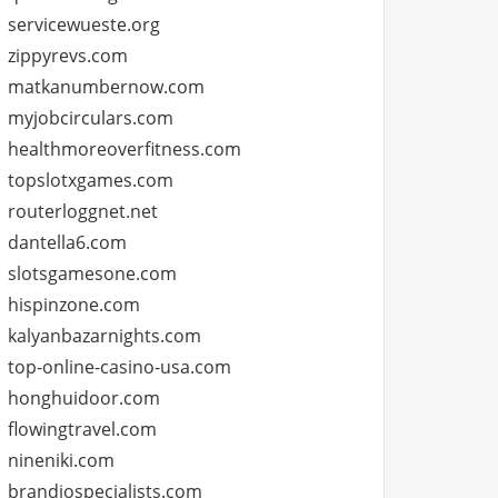
servicewueste.org
zippyrevs.com
matkanumbernow.com
myjobcirculars.com
healthmoreoverfitness.com
topslotxgames.com
routerloggnet.net
dantella6.com
slotsgamesone.com
hispinzone.com
kalyanbazarnights.com
top-online-casino-usa.com
honghuidoor.com
flowingtravel.com
nineniki.com
brandiospecialists.com