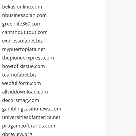
bekasionline.com
nbusinessplan.com
greenlife360.com
cantshoutitout.com
expressufabet.biz
mypuertoplata.net
thepioneerxpress.com
howtofixissue.com
teamufabet.biz
webfullform.com
allviddownload.com
decorsmag.com
gamblingcasinonews.com
universitiesofamerica.net
progameofbrands.com
qbreview.org