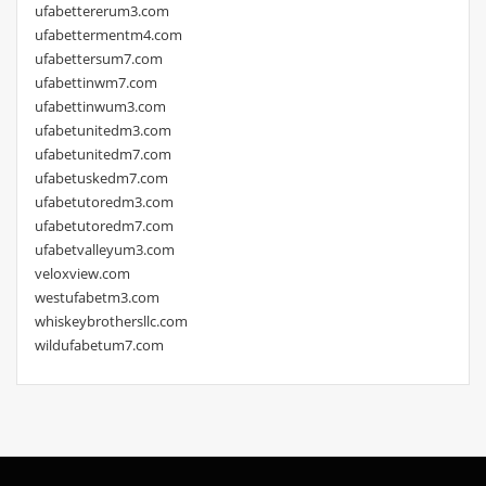
ufabettererum3.com
ufabettermentm4.com
ufabettersum7.com
ufabettinwm7.com
ufabettinwum3.com
ufabetunitedm3.com
ufabetunitedm7.com
ufabetuskedm7.com
ufabetutoredm3.com
ufabetutoredm7.com
ufabetvalleyum3.com
veloxview.com
westufabetm3.com
whiskeybrothersllc.com
wildufabetum7.com