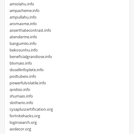
amiolahu.info
ampacheme.info
ampullahu.info
aromaxme.info
asserthatecontrast.info
atenderme.info
bangumiio.info
bekosunhu.info
beneficialgrandiose.info
blomaio.info
dosellinfoplete.info
podtubeio.info
powerfulvolatile.info
qvidsio.info
shumaio.info
slotherio.info
cysapluscertification.org
fortnitehacks.org
loginsearch.org
aodecor.org