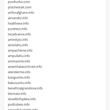
poolturbo.com
prachestait.com
artforafghans.info
airvendio.info
healthexe.info
puretecx.info
tecadvance.info
aminityio.info
amiolahu.info
ampacheme.info
ampullahu.info
aromaxme.info
asserthatecontrast.info
atenderme.info
bangumiio.info
bekosunhu.info
beneficialgrandiose.info
blomaio.info
dosellinfoplete.info
podtubeio.info
powerfulvolatile.info