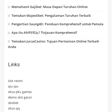
Memahami Gajibet: Masa Depan Taruhan Online
Temukan Majestibet: Pengalaman Taruhan Terbaik
Pengertian Saung4D: Panduan Komprehensif untuk Pemula
Apa itu Ahl카지노? Tinjauan Komprehensif
Temukan JurusCasino: Tujuan Permainan Online Terbaik
Anda
Links
slot resmi
qiu qiu
situs pkv games
demo slot gacor
sbobet
situs qq