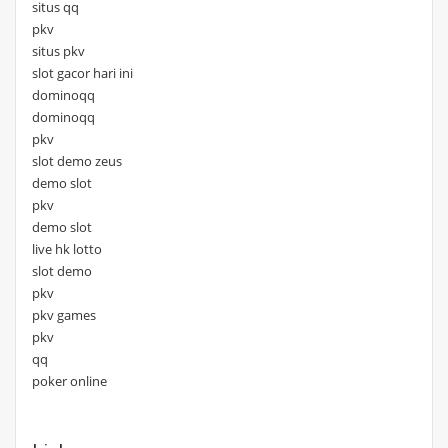
situs qq
pkv
situs pkv
slot gacor hari ini
dominoqq
dominoqq
pkv
slot demo zeus
demo slot
pkv
demo slot
live hk lotto
slot demo
pkv
pkv games
pkv
qq
poker online