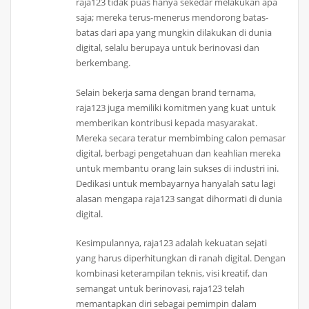
raja123 tidak puas hanya sekedar melakukan apa
saja; mereka terus-menerus mendorong batas-
batas dari apa yang mungkin dilakukan di dunia
digital, selalu berupaya untuk berinovasi dan
berkembang.
Selain bekerja sama dengan brand ternama,
raja123 juga memiliki komitmen yang kuat untuk
memberikan kontribusi kepada masyarakat.
Mereka secara teratur membimbing calon pemasar
digital, berbagi pengetahuan dan keahlian mereka
untuk membantu orang lain sukses di industri ini.
Dedikasi untuk membayarnya hanyalah satu lagi
alasan mengapa raja123 sangat dihormati di dunia
digital.
Kesimpulannya, raja123 adalah kekuatan sejati
yang harus diperhitungkan di ranah digital. Dengan
kombinasi keterampilan teknis, visi kreatif, dan
semangat untuk berinovasi, raja123 telah
memantapkan diri sebagai pemimpin dalam