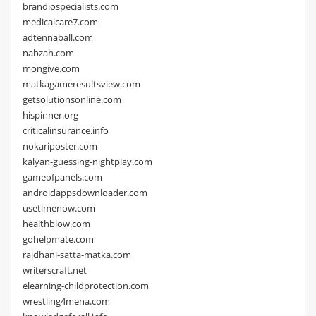
brandiospecialists.com
medicalcare7.com
adtennaball.com
nabzah.com
mongive.com
matkagameresultsview.com
getsolutionsonline.com
hispinner.org
criticalinsurance.info
nokariposter.com
kalyan-guessing-nightplay.com
gameofpanels.com
androidappsdownloader.com
usetimenow.com
healthblow.com
gohelpmate.com
rajdhani-satta-matka.com
writerscraft.net
elearning-childprotection.com
wrestling4mena.com