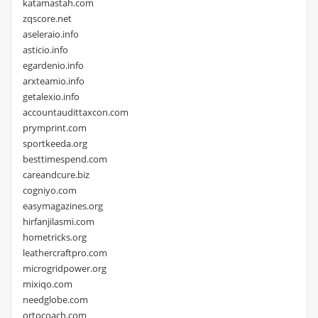
katamastah.com
zqscore.net
aseleraio.info
asticio.info
egardenio.info
arxteamio.info
getalexio.info
accountaudittaxcon.com
prymprint.com
sportkeeda.org
besttimespend.com
careandcure.biz
cogniyo.com
easymagazines.org
hirfanjilasmi.com
hometricks.org
leathercraftpro.com
microgridpower.org
mixiqo.com
needglobe.com
ortocoach.com