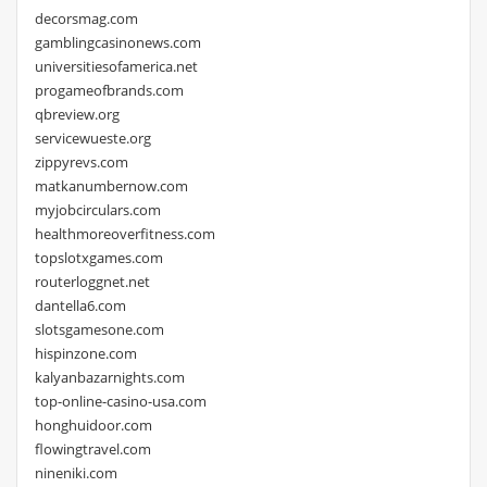
decorsmag.com
gamblingcasinonews.com
universitiesofamerica.net
progameofbrands.com
qbreview.org
servicewueste.org
zippyrevs.com
matkanumbernow.com
myjobcirculars.com
healthmoreoverfitness.com
topslotxgames.com
routerloggnet.net
dantella6.com
slotsgamesone.com
hispinzone.com
kalyanbazarnights.com
top-online-casino-usa.com
honghuidoor.com
flowingtravel.com
nineniki.com