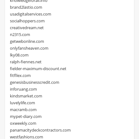
knowledgeforall.info
brand2lastio.com
usadigitalservices.com
socialhoppers.com
creativedream.net
n2315.com
getwebonline.com
onlyfansheaven.com
lky08.com
ralph-fiennes.net
fielder-maximum-discount.net
fitfllex.com
genesisbusinesscredit.com
inforuang.com
kindsmarket.com
luvelylife.com
macramb.com
mypet-diary.com
oxweekly.com
panamacitydeckcontractors.com
westfashions.com