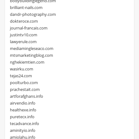
bodybuildinglegend.com
brilliant-nails.com
dandr-photography.com
dokteroce.com
journal-francais.com
justintv10.com
lawyerule.com
mediamingleseaco.com
mtsmarketingblog.com
nghekiemtien.com
wasirku.com
tejas24.com
poolturbo.com
prachestait.com
artforafghans.info
airvendio.info
healthexe.info
puretecx.info
tecadvance.info
aminityio.info
amiolahu.info