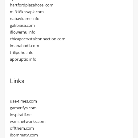
hartfordplazahotel.com
m-918kissapk.com
nabavkame.info
gakbiasa.com
iflowerhu.info
chicagocrystalconnection.com
imanabadii.com
trilipohu.info
appruptio.info
Links
uae-times.com
gamerifys.com
inspiratif.net
vsmsnetworks.com
offthem.com
ibommatv.com