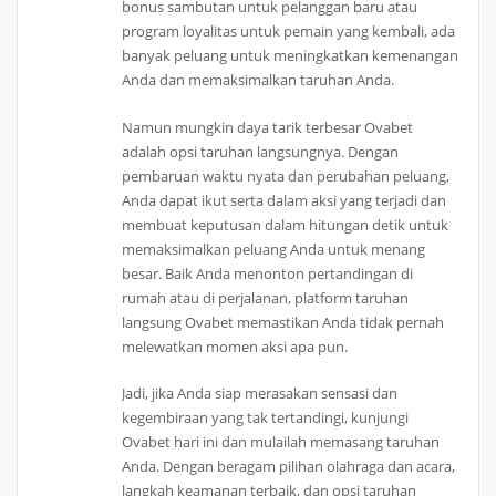
bonus sambutan untuk pelanggan baru atau
program loyalitas untuk pemain yang kembali, ada
banyak peluang untuk meningkatkan kemenangan
Anda dan memaksimalkan taruhan Anda.
Namun mungkin daya tarik terbesar Ovabet
adalah opsi taruhan langsungnya. Dengan
pembaruan waktu nyata dan perubahan peluang,
Anda dapat ikut serta dalam aksi yang terjadi dan
membuat keputusan dalam hitungan detik untuk
memaksimalkan peluang Anda untuk menang
besar. Baik Anda menonton pertandingan di
rumah atau di perjalanan, platform taruhan
langsung Ovabet memastikan Anda tidak pernah
melewatkan momen aksi apa pun.
Jadi, jika Anda siap merasakan sensasi dan
kegembiraan yang tak tertandingi, kunjungi
Ovabet hari ini dan mulailah memasang taruhan
Anda. Dengan beragam pilihan olahraga dan acara,
langkah keamanan terbaik, dan opsi taruhan