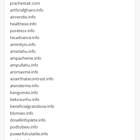
prachestait.com
artforafghans.info
airvendio.info
healthexe.info
puretecx.info
tecadvance.info
aminityio.info
amiolahu.info
ampacheme.info
ampullahu.info
aromaxme.info
asserthatecontrast.info
atenderme.info
bangumiio.info
bekosunhu.info
beneficialgrandiose.info
blomaio.info
dosellinfoplete.info
podtubeio.info
powerfulvolatile.info