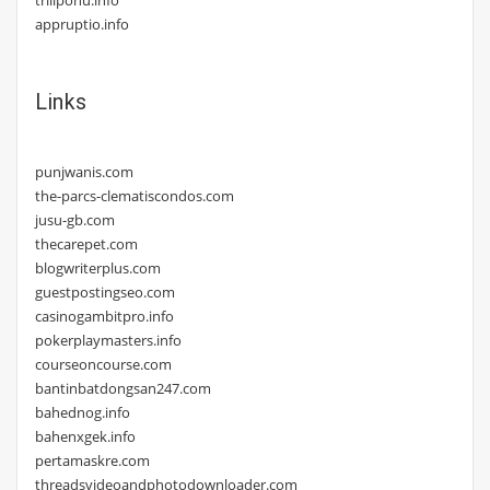
appruptio.info
Links
punjwanis.com
the-parcs-clematiscondos.com
jusu-gb.com
thecarepet.com
blogwriterplus.com
guestpostingseo.com
casinogambitpro.info
pokerplaymasters.info
courseoncourse.com
bantinbatdongsan247.com
bahednog.info
bahenxgek.info
pertamaskre.com
threadsvideoandphotodownloader.com