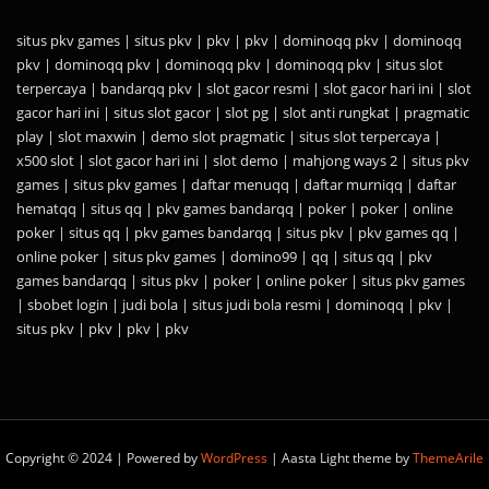
situs pkv games
|
situs pkv
|
pkv
|
pkv
|
dominoqq pkv
|
dominoqq
pkv
|
dominoqq pkv
|
dominoqq pkv
|
dominoqq pkv
|
situs slot
terpercaya
|
bandarqq pkv
|
slot gacor resmi
|
slot gacor hari ini
|
slot
gacor hari ini
|
situs slot gacor
|
slot pg
|
slot anti rungkat
|
pragmatic
play
|
slot maxwin
|
demo slot pragmatic
|
situs slot terpercaya
|
x500 slot
|
slot gacor hari ini
|
slot demo
|
mahjong ways 2
|
situs pkv
games
|
situs pkv games
|
daftar menuqq
|
daftar murniqq
|
daftar
hematqq
|
situs qq
|
pkv games bandarqq
|
poker
|
poker
|
online
poker
|
situs qq
|
pkv games bandarqq
|
situs pkv
|
pkv games qq
|
online poker
|
situs pkv games
|
domino99
|
qq
|
situs qq
|
pkv
games bandarqq
|
situs pkv
|
poker
|
online poker
|
situs pkv games
|
sbobet login
|
judi bola
|
situs judi bola resmi
|
dominoqq
|
pkv
|
situs pkv
|
pkv
|
pkv
|
pkv
Copyright © 2024 | Powered by
WordPress
|
Aasta Light theme by
ThemeArile