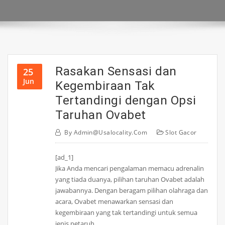
Rasakan Sensasi dan
25
Jun
Kegembiraan Tak
Tertandingi dengan Opsi
Taruhan Ovabet
By
Admin@usalocality.com
Slot Gacor
[ad_1]
Jika Anda mencari pengalaman memacu adrenalin
yang tiada duanya, pilihan taruhan Ovabet adalah
jawabannya. Dengan beragam pilihan olahraga dan
acara, Ovabet menawarkan sensasi dan
kegembiraan yang tak tertandingi untuk semua
jenis petaruh.