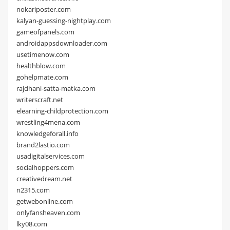
nokariposter.com
kalyan-guessing-nightplay.com
gameofpanels.com
androidappsdownloader.com
usetimenow.com
healthblow.com
gohelpmate.com
rajdhani-satta-matka.com
writerscraft.net
elearning-childprotection.com
wrestling4mena.com
knowledgeforall.info
brand2lastio.com
usadigitalservices.com
socialhoppers.com
creativedream.net
n2315.com
getwebonline.com
onlyfansheaven.com
lky08.com