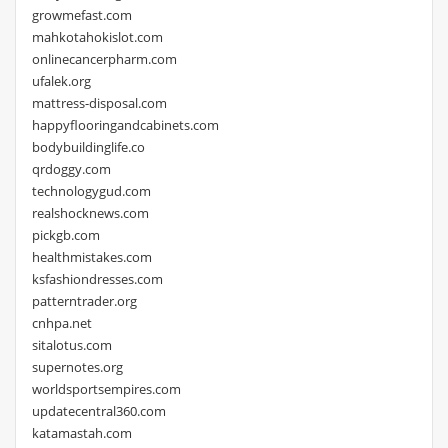
growmefast.com
mahkotahokislot.com
onlinecancerpharm.com
ufalek.org
mattress-disposal.com
happyflooringandcabinets.com
bodybuildinglife.co
qrdoggy.com
technologygud.com
realshocknews.com
pickgb.com
healthmistakes.com
ksfashiondresses.com
patterntrader.org
cnhpa.net
sitalotus.com
supernotes.org
worldsportsempires.com
updatecentral360.com
katamastah.com