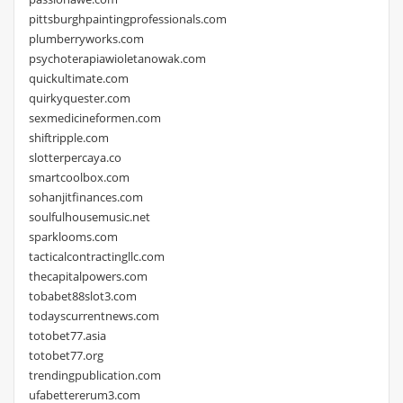
pittsburghpaintingprofessionals.com
plumberryworks.com
psychoterapiawioletanowak.com
quickultimate.com
quirkyquester.com
sexmedicineformen.com
shiftripple.com
slotterpercaya.co
smartcoolbox.com
sohanjitfinances.com
soulfulhousemusic.net
sparklooms.com
tacticalcontractingllc.com
thecapitalpowers.com
tobabet88slot3.com
todayscurrentnews.com
totobet77.asia
totobet77.org
trendingpublication.com
ufabettererum3.com