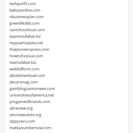
techporfit.com
bekasionline.com
nbusinessplan.com
greenlife360.com
cantshoutitout.com
expressufabet.biz
mypuertoplata.net
thepioneerxpress.com
howtofixissue.com
teamufabet.biz
webfullform.com
allviddownload.com
decorsmag.com
gamblingcasinonews.com
universitiesofamerica.net
progameofbrands.com
qbreview.org
servicewueste.org
zippyrevs.com
matkanumbernow.com