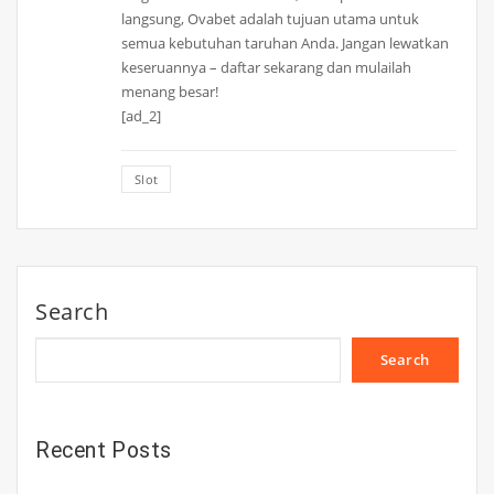
langsung, Ovabet adalah tujuan utama untuk
semua kebutuhan taruhan Anda. Jangan lewatkan
keseruannya – daftar sekarang dan mulailah
menang besar!
[ad_2]
Slot
Search
Search
Recent Posts