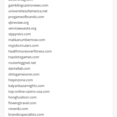
gamblingcasinonews.com
universitiesofamerica.net
progameofbrands.com
qbreview.org
servicewueste.org
zippyrevs.com
matkanumbernow.com
myjobcirculars.com
healthmoreoverfitness.com
topslotxgames.com
routerloggnet.net
dantella6.com
slotsgamesone.com
hispinzone.com
kalyanbazarnights.com
top-online-casino-usa.com
honghuidoor.com
flowingtravel.com
nineniki.com
brandiospecialists.com