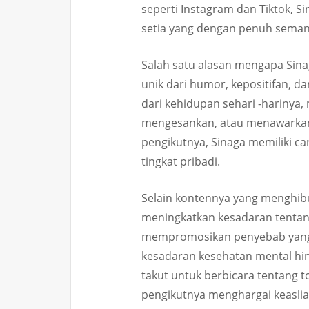
seperti Instagram dan Tiktok,
setia yang dengan penuh seman
Salah satu alasan mengapa Sina
unik dari humor, kepositifan, da
dari kehidupan sehari -harinya
mengesankan, atau menawarkan
pengikutnya, Sinaga memiliki c
tingkat pribadi.
Selain kontennya yang menghib
meningkatkan kesadaran tentan
mempromosikan penyebab yang 
kesadaran kesehatan mental hi
takut untuk berbicara tentang t
pengikutnya menghargai keasli