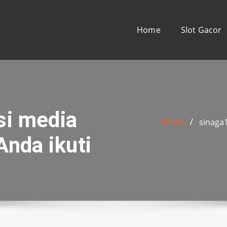
Home
Slot Gacor
si media
Home
sinaga1
Anda ikuti