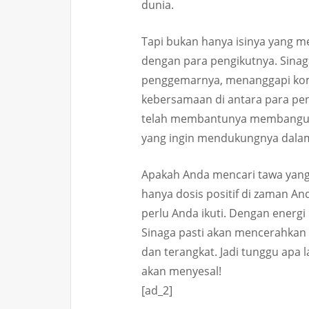
dunia.
Tapi bukan hanya isinya yang me
dengan para pengikutnya. Sinag
penggemarnya, menanggapi kom
kebersamaan di antara para peng
telah membantunya membangun 
yang ingin mendukungnya dala
Apakah Anda mencari tawa yang 
hanya dosis positif di zaman An
perlu Anda ikuti. Dengan energi
Sinaga pasti akan mencerahkan
dan terangkat. Jadi tunggu apa l
akan menyesal!
[ad_2]