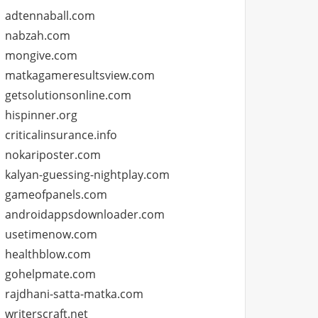
adtennaball.com
nabzah.com
mongive.com
matkagameresultsview.com
getsolutionsonline.com
hispinner.org
criticalinsurance.info
nokariposter.com
kalyan-guessing-nightplay.com
gameofpanels.com
androidappsdownloader.com
usetimenow.com
healthblow.com
gohelpmate.com
rajdhani-satta-matka.com
writerscraft.net