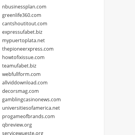
nbusinessplan.com
greenlife360.com
cantshoutitout.com
expressufabet.biz
mypuertoplata.net
thepioneerxpress.com
howtofixissue.com
teamufabet.biz
webfullform.com
allviddownload.com
decorsmag.com
gamblingcasinonews.com
universitiesofamerica.net
progameofbrands.com
qbreview.org
servicewueste.org