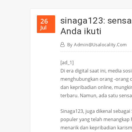
sinaga123: sensas
26
Jul
Anda ikuti
By
Admin@usalocality.com
[ad_1]
Di era digital saat ini, media s
menghubungkan orang -orang da
dan kepribadian online, mungkin
terbaru. Namun, ada satu sensas
Sinaga123, juga dikenal sebagai 
populer yang telah menangkap 
menarik dan kepribadian karism