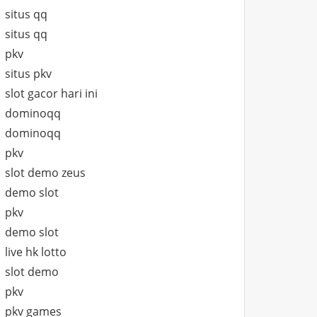
situs qq
situs qq
pkv
situs pkv
slot gacor hari ini
dominoqq
dominoqq
pkv
slot demo zeus
demo slot
pkv
demo slot
live hk lotto
slot demo
pkv
pkv games