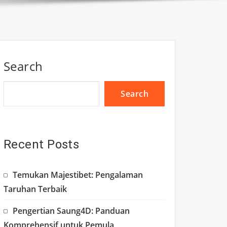
Search
Search
Recent Posts
Temukan Majestibet: Pengalaman
Taruhan Terbaik
Pengertian Saung4D: Panduan
Komprehensif untuk Pemula