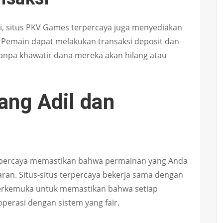
di, situs PKV Games terpercaya juga menyediakan
Pemain dapat melakukan transaksi deposit dan
anpa khawatir dana mereka akan hilang atau
ang Adil dan
rpercaya memastikan bahwa permainan yang Anda
ran. Situs-situs terpercaya bekerja sama dengan
erkemuka untuk memastikan bahwa setiap
perasi dengan sistem yang fair.