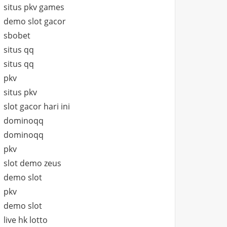
situs pkv games
demo slot gacor
sbobet
situs qq
situs qq
pkv
situs pkv
slot gacor hari ini
dominoqq
dominoqq
pkv
slot demo zeus
demo slot
pkv
demo slot
live hk lotto