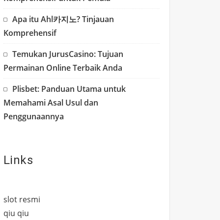
Apa itu Ahl카지노? Tinjauan
Komprehensif
Temukan JurusCasino: Tujuan
Permainan Online Terbaik Anda
Plisbet: Panduan Utama untuk
Memahami Asal Usul dan
Penggunaannya
Links
slot resmi
qiu qiu