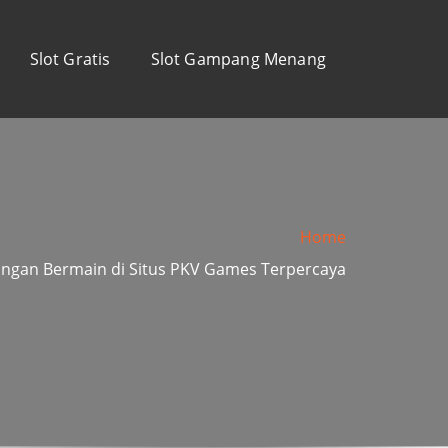
Slot Gratis
Slot Gampang Menang
Home
tungan Bermain di Situs PKV Games Terpercaya