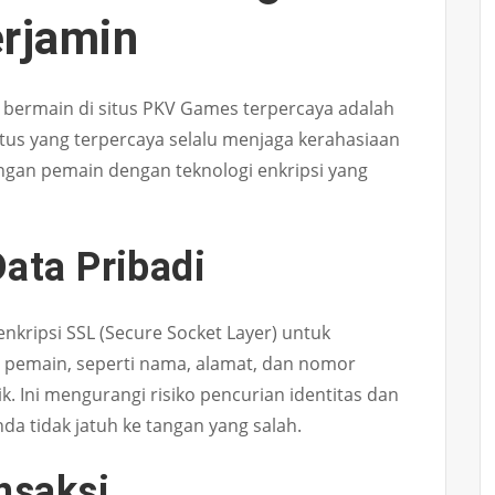
erjamin
 bermain di situs PKV Games terpercaya adalah
itus yang terpercaya selalu menjaga kerahasiaan
angan pemain dengan teknologi enkripsi yang
ata Pribadi
nkripsi SSL (Secure Socket Layer) untuk
 pemain, seperti nama, alamat, dan nomor
k. Ini mengurangi risiko pencurian identitas dan
a tidak jatuh ke tangan yang salah.
nsaksi