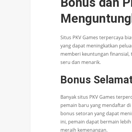
Bonus dan P
Menguntung
Situs PKV Games terpercaya bi
yang dapat meningkatkan pelua
memberi keuntungan finansial, 
seru dan menarik.
Bonus Selamat
Banyak situs PKV Games terper
pemain baru yang mendaftar di 
bonus setoran yang dapat men
ini, pemain dapat bermain lebi
meraih kemenangan.