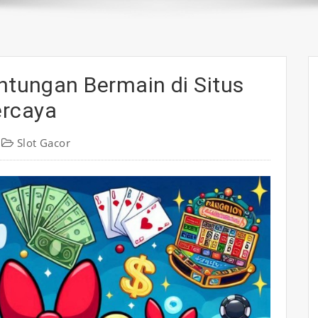
untungan Bermain di Situs
rcaya
Slot Gacor