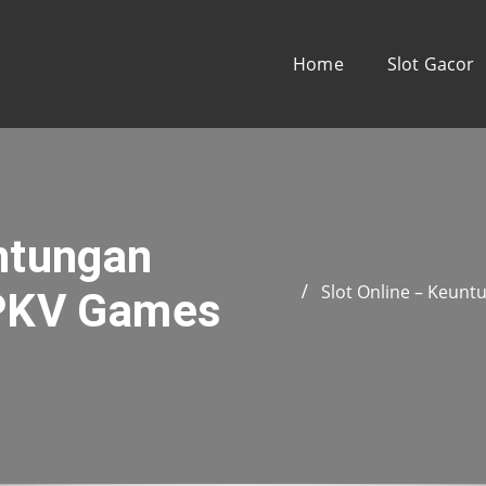
Home
Slot Gacor
ntungan
Slot Online – Keun
 PKV Games