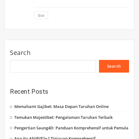
Slot
Search
Search
Recent Posts
Memahami Gajibet: Masa Depan Taruhan Online
Temukan Majestibet: Pengalaman Taruhan Terbaik
Pengertian Saung4D: Panduan Komprehensif untuk Pemula
Apa itu Ahl카지노? Tinjauan Komprehensif