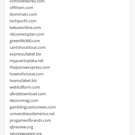
vsmsnetworks.com
offthem.com
ibommatv.com
techporfit.com
bekasionline.com
nbusinessplan.com
greenlife360.com
cantshoutitout.com
expressufabet.biz
mypuertoplata.net
thepioneerxpress.com
howtofixissue.com
teamufabet.biz
webfullform.com
allviddownload.com
decorsmag.com
gamblingcasinonews.com
universitiesofamerica.net
progameofbrands.com
qbreview.org
servicewueste.org