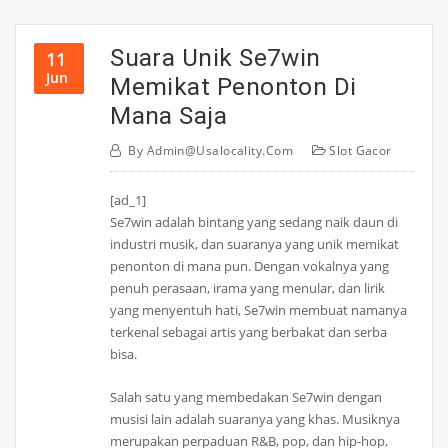
Suara Unik Se7win
11
Jun
Memikat Penonton Di
Mana Saja
By
Admin@usalocality.com
Slot Gacor
[ad_1]
Se7win adalah bintang yang sedang naik daun di
industri musik, dan suaranya yang unik memikat
penonton di mana pun. Dengan vokalnya yang
penuh perasaan, irama yang menular, dan lirik
yang menyentuh hati, Se7win membuat namanya
terkenal sebagai artis yang berbakat dan serba
bisa.
Salah satu yang membedakan Se7win dengan
musisi lain adalah suaranya yang khas. Musiknya
merupakan perpaduan R&B, pop, dan hip-hop,