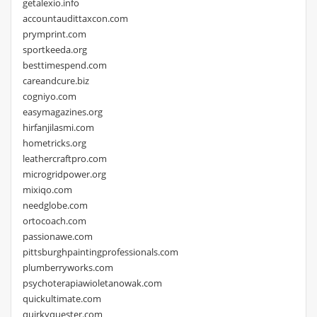
getalexio.info
accountaudittaxcon.com
prymprint.com
sportkeeda.org
besttimespend.com
careandcure.biz
cogniyo.com
easymagazines.org
hirfanjilasmi.com
hometricks.org
leathercraftpro.com
microgridpower.org
mixiqo.com
needglobe.com
ortocoach.com
passionawe.com
pittsburghpaintingprofessionals.com
plumberryworks.com
psychoterapiawioletanowak.com
quickultimate.com
quirkyquester.com