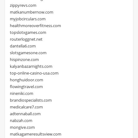
zippyrevs.com
matkanumbernow.com
myjobcirculars.com
healthmoreoverfitness.com
topslotxgames.com
routerloggnet.net
dantella6.com
slotsgamesone.com
hispinzone.com
kalyanbazarnights.com
top-online-casino-usa.com
honghuidoor.com
flowingtravel.com
nineniki.com
brandiospecialists.com
medicalcare7.com
adtennaball.com
nabzah.com
mongive.com
matkagameresultsview.com