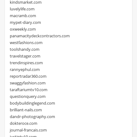
kindsmarket.com
luvelylife.com
macramb.com
mypet-diary.com
oxweekly.com
panamacitydeckcontractors.com
westfashions.com
toolshandy.com
travelstager.com
trendinspires.com
rannyephul.com
reportradar360.com
swaggyfashion.com
taraftariumtv10.com
questionquery.com
bodybuildinglegend.com
brilliant-nails.com
dandr-photography.com
dokteroce.com
journal-francais.com
justintv10.com