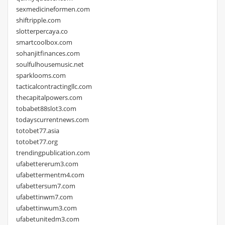
sexmedicineformen.com
shiftripple.com
slotterpercaya.co
smartcoolbox.com
sohanjitfinances.com
soulfulhousemusic.net
sparklooms.com
tacticalcontractingllc.com
thecapitalpowers.com
tobabet88slot3.com
todayscurrentnews.com
totobet77.asia
totobet77.org
trendingpublication.com
ufabettererum3.com
ufabettermentm4.com
ufabettersum7.com
ufabettinwm7.com
ufabettinwum3.com
ufabetunitedm3.com