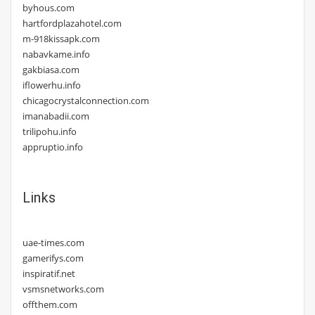
byhous.com
hartfordplazahotel.com
m-918kissapk.com
nabavkame.info
gakbiasa.com
iflowerhu.info
chicagocrystalconnection.com
imanabadii.com
trilipohu.info
appruptio.info
Links
uae-times.com
gamerifys.com
inspiratif.net
vsmsnetworks.com
offthem.com