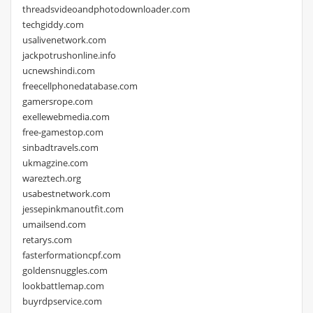
threadsvideoandphotodownloader.com
techgiddy.com
usalivenetwork.com
jackpotrushonline.info
ucnewshindi.com
freecellphonedatabase.com
gamersrope.com
exellewebmedia.com
free-gamestop.com
sinbadtravels.com
ukmagzine.com
wareztech.org
usabestnetwork.com
jessepinkmanoutfit.com
umailsend.com
retarys.com
fasterformationcpf.com
goldensnuggles.com
lookbattlemap.com
buyrdpservice.com