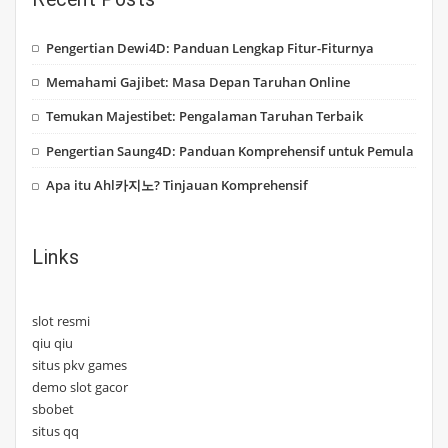
Pengertian Dewi4D: Panduan Lengkap Fitur-Fiturnya
Memahami Gajibet: Masa Depan Taruhan Online
Temukan Majestibet: Pengalaman Taruhan Terbaik
Pengertian Saung4D: Panduan Komprehensif untuk Pemula
Apa itu Ahl카지노? Tinjauan Komprehensif
Links
slot resmi
qiu qiu
situs pkv games
demo slot gacor
sbobet
situs qq