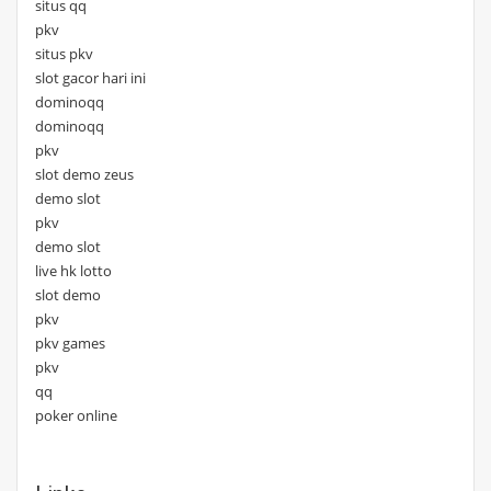
situs qq
pkv
situs pkv
slot gacor hari ini
dominoqq
dominoqq
pkv
slot demo zeus
demo slot
pkv
demo slot
live hk lotto
slot demo
pkv
pkv games
pkv
qq
poker online