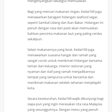
mengenyangkan sekaligus memuaskan.
Bagi yang mencari makanan ringan, Kedai169 juga
menawarkan beragam hidangan seafood segar,
seperti Sambal Udang dan Ikan Bakar. Hidangan ini
penuh dengan rasa dan pasti akan memuaskan
bahkan pencinta makanan laut yang paling cerdas
sekalipun.
Selain makanannya yang lezat, Kedai169 juga
menawarkan suasana hangat dan ramah yang
sangat cocok untuk menikmati hidangan bersama
teman dan keluarga. Interior restoran yang
nyaman dan staf yang ramah menjadikannya
tempat yang sempurna untuk bersantai dan
menikmati makanan setelah seharian menjelajahi
kota.
Secara keseluruhan, Kedai169 wajib dikunjungi bagi
siapa pun yang ingin merasakan cita rasa Malaysia
yang sesungguhnya. Dengan menu yang penuh