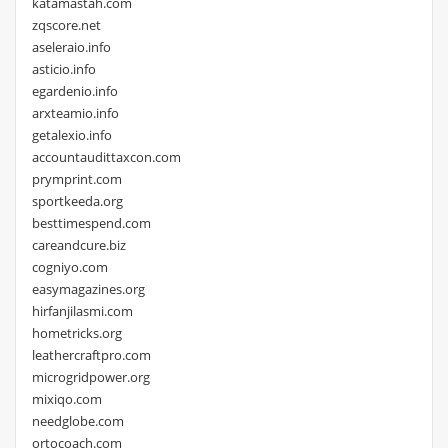
katamastah.com
zqscore.net
aseleraio.info
asticio.info
egardenio.info
arxteamio.info
getalexio.info
accountaudittaxcon.com
prymprint.com
sportkeeda.org
besttimespend.com
careandcure.biz
cogniyo.com
easymagazines.org
hirfanjilasmi.com
hometricks.org
leathercraftpro.com
microgridpower.org
mixiqo.com
needglobe.com
ortocoach.com