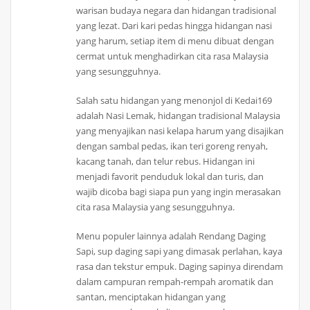
warisan budaya negara dan hidangan tradisional
yang lezat. Dari kari pedas hingga hidangan nasi
yang harum, setiap item di menu dibuat dengan
cermat untuk menghadirkan cita rasa Malaysia
yang sesungguhnya.
Salah satu hidangan yang menonjol di Kedai169
adalah Nasi Lemak, hidangan tradisional Malaysia
yang menyajikan nasi kelapa harum yang disajikan
dengan sambal pedas, ikan teri goreng renyah,
kacang tanah, dan telur rebus. Hidangan ini
menjadi favorit penduduk lokal dan turis, dan
wajib dicoba bagi siapa pun yang ingin merasakan
cita rasa Malaysia yang sesungguhnya.
Menu populer lainnya adalah Rendang Daging
Sapi, sup daging sapi yang dimasak perlahan, kaya
rasa dan tekstur empuk. Daging sapinya direndam
dalam campuran rempah-rempah aromatik dan
santan, menciptakan hidangan yang