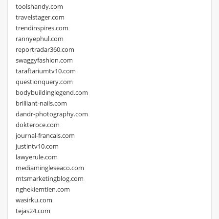
toolshandy.com
travelstager.com
trendinspires.com
rannyephul.com
reportradar360.com
swaggyfashion.com
taraftariumtv10.com
questionquery.com
bodybuildinglegend.com
brilliant-nails.com
dandr-photography.com
dokteroce.com
journal-francais.com
justintv10.com
lawyerule.com
mediamingleseaco.com
mtsmarketingblog.com
nghekiemtien.com
wasirku.com
tejas24.com