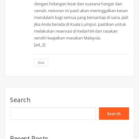
dengan hidangan lezat dan suasana hangat dan
ramah, restoran ini pasti akan meninggalkan kesan
mendalam bagi semua yang bersantap di sana. Jadi
jika Anda berada di Kuala Lumpur, pastikan untuk
melakukan reservasi di Kedai169 dan rasakan
sendiri keajaiban masakan Malaysia.
[ad_2]
Slot
Search
Search
Recent Posts