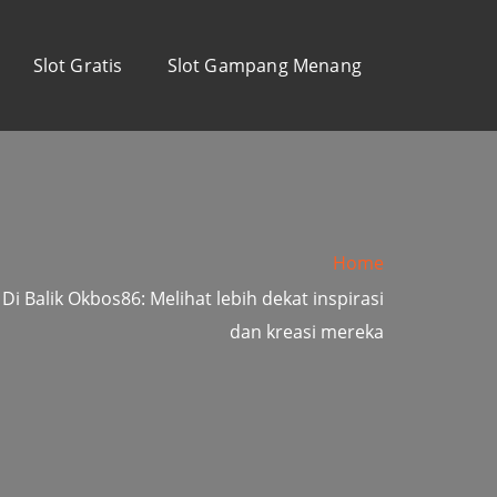
Slot Gratis
Slot Gampang Menang
Home
Di Balik Okbos86: Melihat lebih dekat inspirasi
dan kreasi mereka