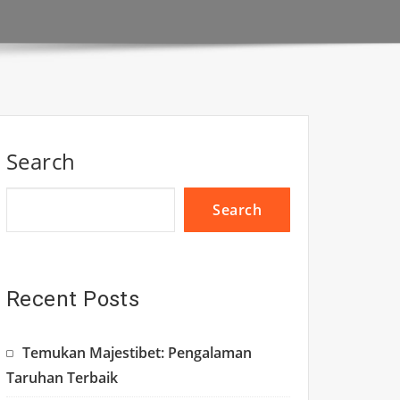
Search
Search
Recent Posts
Temukan Majestibet: Pengalaman
Taruhan Terbaik