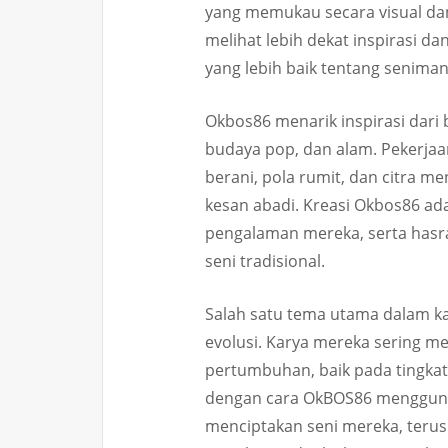
yang memukau secara visual dan 
melihat lebih dekat inspirasi
yang lebih baik tentang seniman 
Okbos86 menarik inspirasi dari b
budaya pop, dan alam. Pekerja
berani, pola rumit, dan citra 
kesan abadi. Kreasi Okbos86 ad
pengalaman mereka, serta hasr
seni tradisional.
Salah satu tema utama dalam k
evolusi. Karya mereka sering 
pertumbuhan, baik pada tingkat
dengan cara OkBOS86 mengguna
menciptakan seni mereka, teru