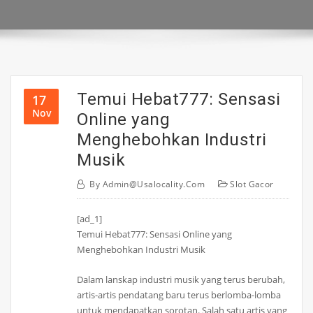
Temui Hebat777: Sensasi
17
Nov
Online yang
Menghebohkan Industri
Musik
By
Admin@usalocality.com
Slot Gacor
[ad_1]
Temui Hebat777: Sensasi Online yang
Menghebohkan Industri Musik
Dalam lanskap industri musik yang terus berubah,
artis-artis pendatang baru terus berlomba-lomba
untuk mendapatkan sorotan. Salah satu artis yang