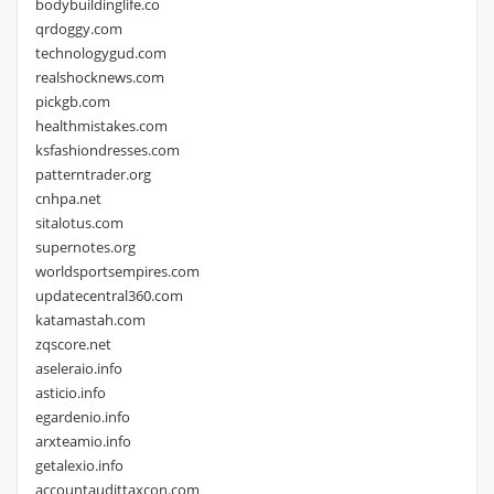
bodybuildinglife.co
qrdoggy.com
technologygud.com
realshocknews.com
pickgb.com
healthmistakes.com
ksfashiondresses.com
patterntrader.org
cnhpa.net
sitalotus.com
supernotes.org
worldsportsempires.com
updatecentral360.com
katamastah.com
zqscore.net
aseleraio.info
asticio.info
egardenio.info
arxteamio.info
getalexio.info
accountaudittaxcon.com