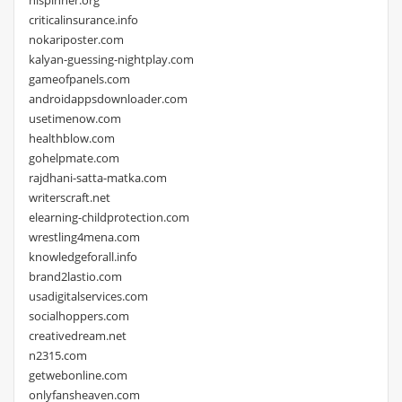
hispinner.org
criticalinsurance.info
nokariposter.com
kalyan-guessing-nightplay.com
gameofpanels.com
androidappsdownloader.com
usetimenow.com
healthblow.com
gohelpmate.com
rajdhani-satta-matka.com
writerscraft.net
elearning-childprotection.com
wrestling4mena.com
knowledgeforall.info
brand2lastio.com
usadigitalservices.com
socialhoppers.com
creativedream.net
n2315.com
getwebonline.com
onlyfansheaven.com