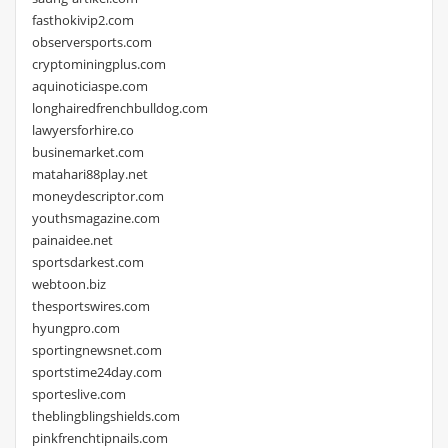
fasthokivip2.com
observersports.com
cryptominingplus.com
aquinoticiaspe.com
longhairedfrenchbulldog.com
lawyersforhire.co
businemarket.com
matahari88play.net
moneydescriptor.com
youthsmagazine.com
painaidee.net
sportsdarkest.com
webtoon.biz
thesportswires.com
hyungpro.com
sportingnewsnet.com
sportstime24day.com
sporteslive.com
theblingblingshields.com
pinkfrenchtipnails.com