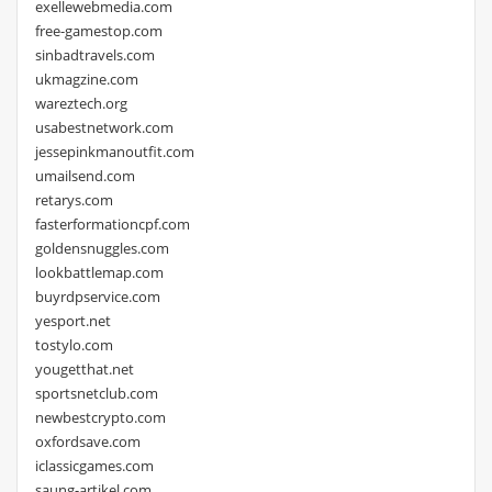
exellewebmedia.com
free-gamestop.com
sinbadtravels.com
ukmagzine.com
wareztech.org
usabestnetwork.com
jessepinkmanoutfit.com
umailsend.com
retarys.com
fasterformationcpf.com
goldensnuggles.com
lookbattlemap.com
buyrdpservice.com
yesport.net
tostylo.com
yougetthat.net
sportsnetclub.com
newbestcrypto.com
oxfordsave.com
iclassicgames.com
saung-artikel.com