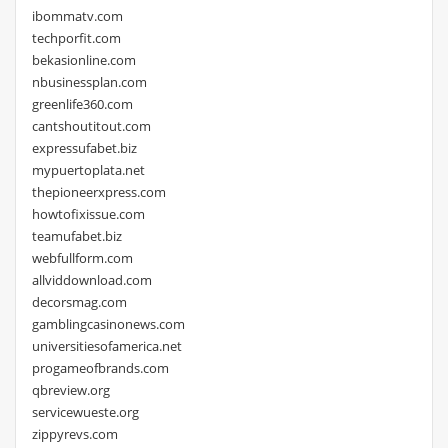
ibommatv.com
techporfit.com
bekasionline.com
nbusinessplan.com
greenlife360.com
cantshoutitout.com
expressufabet.biz
mypuertoplata.net
thepioneerxpress.com
howtofixissue.com
teamufabet.biz
webfullform.com
allviddownload.com
decorsmag.com
gamblingcasinonews.com
universitiesofamerica.net
progameofbrands.com
qbreview.org
servicewueste.org
zippyrevs.com