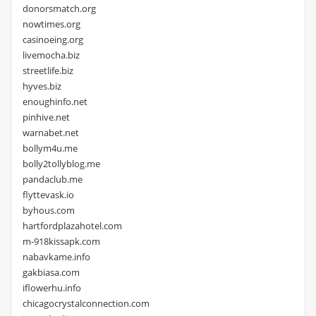
donorsmatch.org
nowtimes.org
casinoeing.org
livemocha.biz
streetlife.biz
hyves.biz
enoughinfo.net
pinhive.net
warnabet.net
bollym4u.me
bolly2tollyblog.me
pandaclub.me
flyttevask.io
byhous.com
hartfordplazahotel.com
m-918kissapk.com
nabavkame.info
gakbiasa.com
iflowerhu.info
chicagocrystalconnection.com