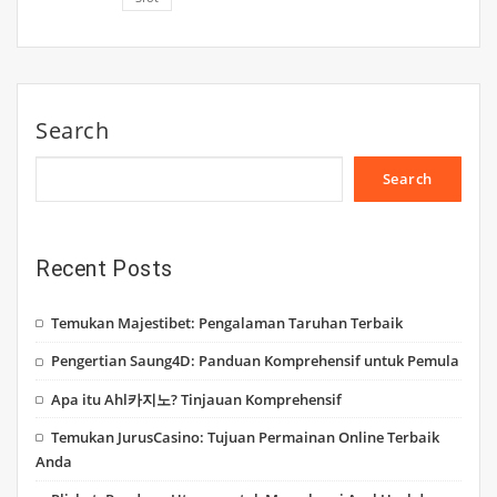
Search
Search
Recent Posts
Temukan Majestibet: Pengalaman Taruhan Terbaik
Pengertian Saung4D: Panduan Komprehensif untuk Pemula
Apa itu Ahl카지노? Tinjauan Komprehensif
Temukan JurusCasino: Tujuan Permainan Online Terbaik
Anda