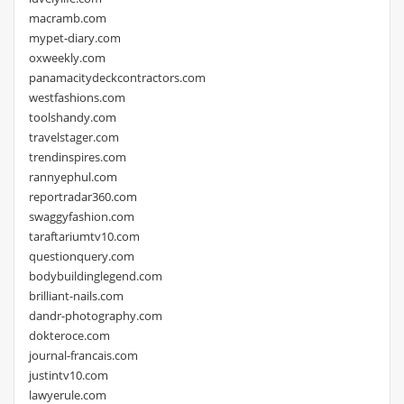
macramb.com
mypet-diary.com
oxweekly.com
panamacitydeckcontractors.com
westfashions.com
toolshandy.com
travelstager.com
trendinspires.com
rannyephul.com
reportradar360.com
swaggyfashion.com
taraftariumtv10.com
questionquery.com
bodybuildinglegend.com
brilliant-nails.com
dandr-photography.com
dokteroce.com
journal-francais.com
justintv10.com
lawyerule.com