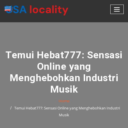
Skip
to
content
Temui Hebat777: Sensasi
Online yang
Menghebohkan Industri
Musik
Home
Temui Hebat777: Sensasi Online yang Menghebohkan Industri
Musik