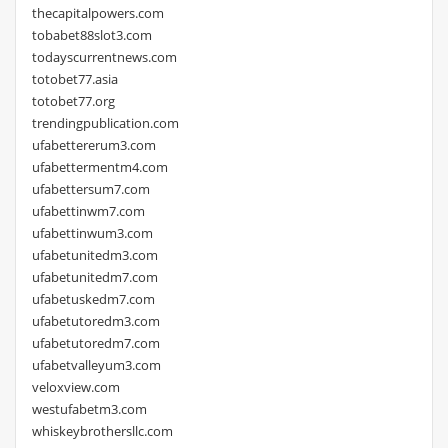
thecapitalpowers.com
tobabet88slot3.com
todayscurrentnews.com
totobet77.asia
totobet77.org
trendingpublication.com
ufabettererum3.com
ufabettermentm4.com
ufabettersum7.com
ufabettinwm7.com
ufabettinwum3.com
ufabetunitedm3.com
ufabetunitedm7.com
ufabetuskedm7.com
ufabetutoredm3.com
ufabetutoredm7.com
ufabetvalleyum3.com
veloxview.com
westufabetm3.com
whiskeybrothersllc.com