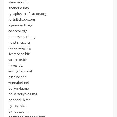
shumaio.info
slotherio.info
cysapluscertification.org
fortnitehacks.org
loginsearch.org
aodecor.org
donorsmatch.org
nowtimes.org
casinoeing.org
livemocha.biz
streetlife.biz
hyves.biz
enoughinfo.net
pinhive.net
warnabet.net
bollym4u.me
bolly2tollyblog.me
pandaclub.me
flyttevask.io
byhous.com
hartfordplazahotel.com