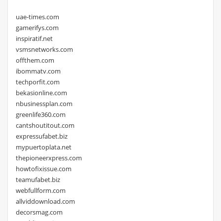
uae-times.com
gamerifys.com
inspiratif.net
vsmsnetworks.com
offthem.com
ibommatv.com
techporfit.com
bekasionline.com
nbusinessplan.com
greenlife360.com
cantshoutitout.com
expressufabet.biz
mypuertoplata.net
thepioneerxpress.com
howtofixissue.com
teamufabet.biz
webfullform.com
allviddownload.com
decorsmag.com