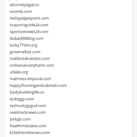
attorneylegal.co
voomb.com
techgadgetpoint.com
tvsportsguide24.com
sportsreviews24.com
dubai360blog.com
lucky77slot.org
growmefast.com
mahkotahokislot.com
onlinecancerpharm.com
ufalek.org
mattress-disposal.com
happyflooringandcabinets.com
bodybuildinglife.co
qrdoggy.com
technologygud.com
realshocknews.com
pickgb.com
healthmistakes.com
ksfashiondresses.com