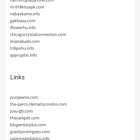
m-918kissapk.com
nabavkame.info
gakbiasa.com
iflowerhu.info
chicagocrystalconnection.com
imanabadii.com
trilipohu.info
appruptio.info
Links
punjwanis.com
the-parcs-clematiscondos.com
jusu-gb.com
thecarepet.com
blogwriterplus.com
guestpostingseo.com
casinogambitpro.info