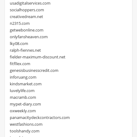
usadigitalservices.com
socialhoppers.com
creativedream.net
n2315.com
getwebonline.com
onlyfansheaven.com
lky08.com
ralph-fiennes.net
fielder-maximum-discount.net
fitfllex.com
genesisbusinesscredit.com
inforuang.com
kindsmarket.com
luvelylife.com
macramb.com
mypet-diary.com
oxweekly.com
panamacitydeckcontractors.com
westfashions.com
toolshandy.com