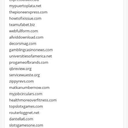
mypuertoplata.net
thepioneerxpress.com
howtofixissue.com
teamufabet.biz
webfullform.com
allviddownload.com
decorsmag.com
gamblingcasinonews.com
universitiesofamerica.net
progameofbrands.com
qbreview.org
servicewueste.org
zippyrevs.com
matkanumbernow.com
myjobcirculars.com
healthmoreoverfitness.com
topslotxgames.com
routerloggnet.net
dantella6.com
slotsgamesone.com