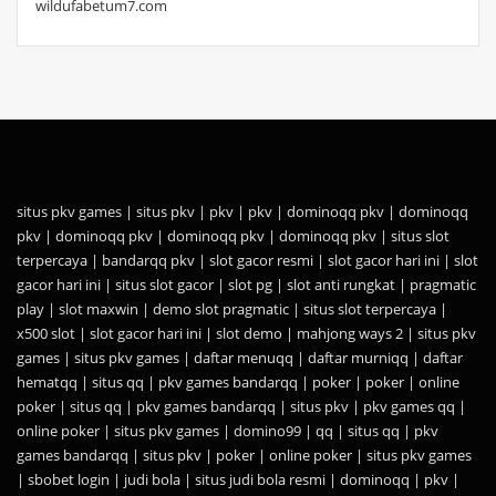
wildufabetum7.com
situs pkv games
|
situs pkv
|
pkv
|
pkv
|
dominoqq pkv
|
dominoqq
pkv
|
dominoqq pkv
|
dominoqq pkv
|
dominoqq pkv
|
situs slot
terpercaya
|
bandarqq pkv
|
slot gacor resmi
|
slot gacor hari ini
|
slot
gacor hari ini
|
situs slot gacor
|
slot pg
|
slot anti rungkat
|
pragmatic
play
|
slot maxwin
|
demo slot pragmatic
|
situs slot terpercaya
|
x500 slot
|
slot gacor hari ini
|
slot demo
|
mahjong ways 2
|
situs pkv
games
|
situs pkv games
|
daftar menuqq
|
daftar murniqq
|
daftar
hematqq
|
situs qq
|
pkv games bandarqq
|
poker
|
poker
|
online
poker
|
situs qq
|
pkv games bandarqq
|
situs pkv
|
pkv games qq
|
online poker
|
situs pkv games
|
domino99
|
qq
|
situs qq
|
pkv
games bandarqq
|
situs pkv
|
poker
|
online poker
|
situs pkv games
|
sbobet login
|
judi bola
|
situs judi bola resmi
|
dominoqq
|
pkv
|