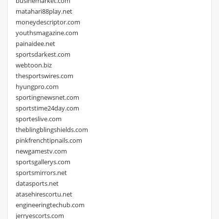
businemarket.com
matahari88play.net
moneydescriptor.com
youthsmagazine.com
painaidee.net
sportsdarkest.com
webtoon.biz
thesportswires.com
hyungpro.com
sportingnewsnet.com
sportstime24day.com
sporteslive.com
theblingblingshields.com
pinkfrenchtipnails.com
newgamestv.com
sportsgallerys.com
sportsmirrors.net
datasports.net
atasehirescortu.net
engineeringtechub.com
jerryescorts.com