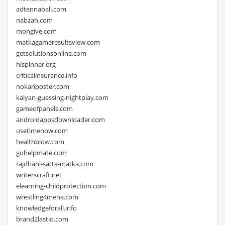
adtennaball.com
nabzah.com
mongive.com
matkagameresultsview.com
getsolutionsonline.com
hispinner.org
criticalinsurance.info
nokariposter.com
kalyan-guessing-nightplay.com
gameofpanels.com
androidappsdownloader.com
usetimenow.com
healthblow.com
gohelpmate.com
rajdhani-satta-matka.com
writerscraft.net
elearning-childprotection.com
wrestling4mena.com
knowledgeforall.info
brand2lastio.com