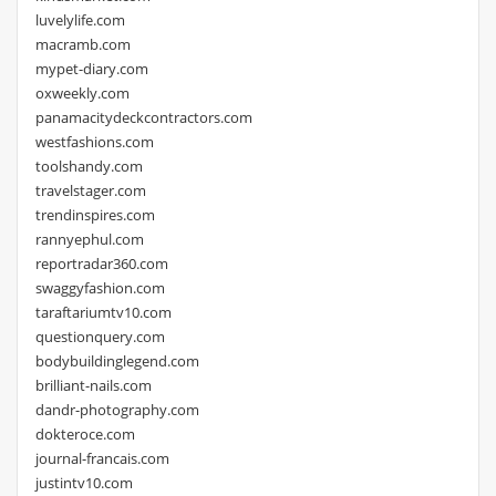
luvelylife.com
macramb.com
mypet-diary.com
oxweekly.com
panamacitydeckcontractors.com
westfashions.com
toolshandy.com
travelstager.com
trendinspires.com
rannyephul.com
reportradar360.com
swaggyfashion.com
taraftariumtv10.com
questionquery.com
bodybuildinglegend.com
brilliant-nails.com
dandr-photography.com
dokteroce.com
journal-francais.com
justintv10.com