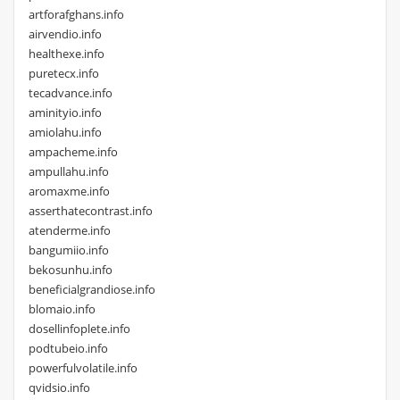
artforafghans.info
airvendio.info
healthexe.info
puretecx.info
tecadvance.info
aminityio.info
amiolahu.info
ampacheme.info
ampullahu.info
aromaxme.info
asserthatecontrast.info
atenderme.info
bangumiio.info
bekosunhu.info
beneficialgrandiose.info
blomaio.info
dosellinfoplete.info
podtubeio.info
powerfulvolatile.info
qvidsio.info