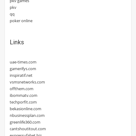
pkv games
pkv
qq
poker online
Links
uae-times.com
gamerifys.com
inspiratif.net
vsmsnetworks.com
offthem.com
ibommatv.com
techporfit.com
bekasionline.com
nbusinessplan.com
greenlife360.com
cantshoutitout.com
expressufabet.biz