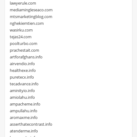
lawyerule.com
mediamingleseaco.com
mtsmarketingblog.com
nghekiemtien.com
wasirku.com
tejas24.com
poolturbo.com
prachestait.com
artforafghans.info
airvendio.info
healthexe.info
puretecx.info
tecadvance.info
aminityio.info
amiolahu.info
ampacheme.info
ampullahu.info
aromaxme.info
asserthatecontrast.info
atenderme.info