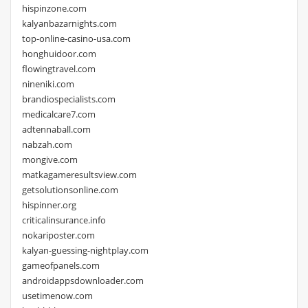
hispinzone.com
kalyanbazarnights.com
top-online-casino-usa.com
honghuidoor.com
flowingtravel.com
nineniki.com
brandiospecialists.com
medicalcare7.com
adtennaball.com
nabzah.com
mongive.com
matkagameresultsview.com
getsolutionsonline.com
hispinner.org
criticalinsurance.info
nokariposter.com
kalyan-guessing-nightplay.com
gameofpanels.com
androidappsdownloader.com
usetimenow.com