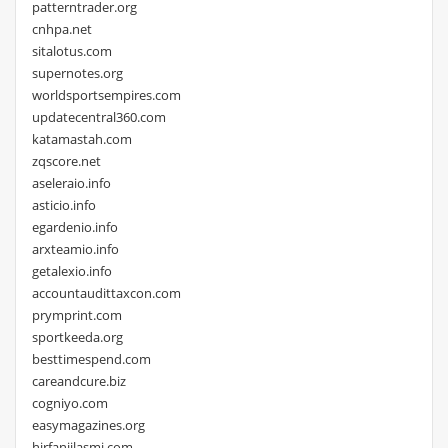
patterntrader.org
cnhpa.net
sitalotus.com
supernotes.org
worldsportsempires.com
updatecentral360.com
katamastah.com
zqscore.net
aseleraio.info
asticio.info
egardenio.info
arxteamio.info
getalexio.info
accountaudittaxcon.com
prymprint.com
sportkeeda.org
besttimespend.com
careandcure.biz
cogniyo.com
easymagazines.org
hirfanjilasmi.com