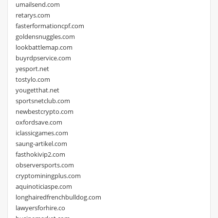
umailsend.com
retarys.com
fasterformationcpf.com
goldensnuggles.com
lookbattlemap.com
buyrdpservice.com
yesport.net
tostylo.com
yougetthat.net
sportsnetclub.com
newbestcrypto.com
oxfordsave.com
iclassicgames.com
saung-artikel.com
fasthokivip2.com
observersports.com
cryptominingplus.com
aquinoticiaspe.com
longhairedfrenchbulldog.com
lawyersforhire.co