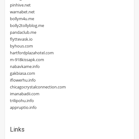
pinhive.net
warnabet.net
bollym4u.me
bolly2tollyblog.me
pandaclub.me
flyttevask.io
byhous.com
hartfordplazahotel.com
m-918kissapk.com
nabavkame.info
gakbiasa.com
iflowerhu.info
chicagocrystalconnection.com
imanabadii.com
trilipohu.info
appruptio.info
Links