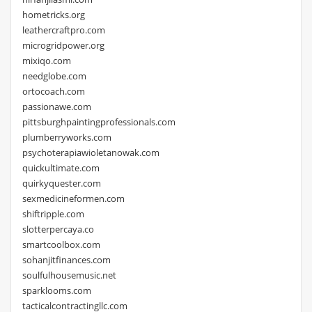
hometricks.org
leathercraftpro.com
microgridpower.org
mixiqo.com
needglobe.com
ortocoach.com
passionawe.com
pittsburghpaintingprofessionals.com
plumberryworks.com
psychoterapiawioletanowak.com
quickultimate.com
quirkyquester.com
sexmedicineformen.com
shiftripple.com
slotterpercaya.co
smartcoolbox.com
sohanjitfinances.com
soulfulhousemusic.net
sparklooms.com
tacticalcontractingllc.com