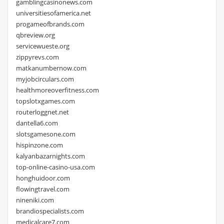
gamblingcasinonews.com
universitiesofamerica.net
progameofbrands.com
qbreview.org
servicewueste.org
zippyrevs.com
matkanumbernow.com
myjobcirculars.com
healthmoreoverfitness.com
topslotxgames.com
routerloggnet.net
dantella6.com
slotsgamesone.com
hispinzone.com
kalyanbazarnights.com
top-online-casino-usa.com
honghuidoor.com
flowingtravel.com
nineniki.com
brandiospecialists.com
medicalcare7.com