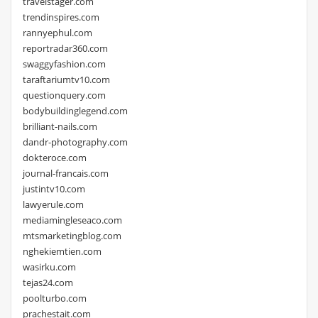
travelstager.com
trendinspires.com
rannyephul.com
reportradar360.com
swaggyfashion.com
taraftariumtv10.com
questionquery.com
bodybuildinglegend.com
brilliant-nails.com
dandr-photography.com
dokteroce.com
journal-francais.com
justintv10.com
lawyerule.com
mediamingleseaco.com
mtsmarketingblog.com
nghekiemtien.com
wasirku.com
tejas24.com
poolturbo.com
prachestait.com