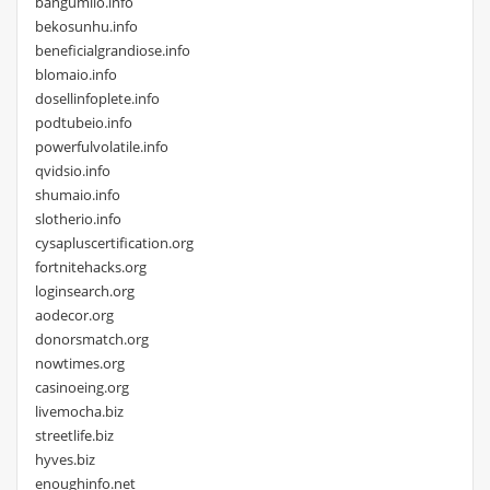
bangumiio.info
bekosunhu.info
beneficialgrandiose.info
blomaio.info
dosellinfoplete.info
podtubeio.info
powerfulvolatile.info
qvidsio.info
shumaio.info
slotherio.info
cysapluscertification.org
fortnitehacks.org
loginsearch.org
aodecor.org
donorsmatch.org
nowtimes.org
casinoeing.org
livemocha.biz
streetlife.biz
hyves.biz
enoughinfo.net