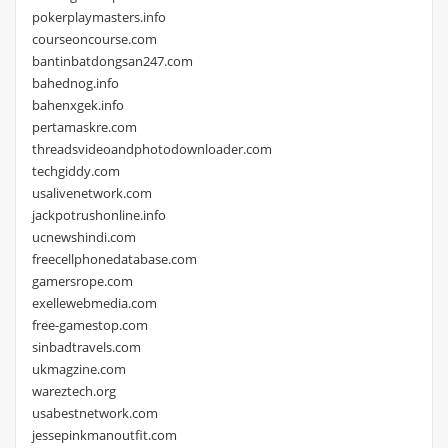
pokerplaymasters.info
courseoncourse.com
bantinbatdongsan247.com
bahednog.info
bahenxgek.info
pertamaskre.com
threadsvideoandphotodownloader.com
techgiddy.com
usalivenetwork.com
jackpotrushonline.info
ucnewshindi.com
freecellphonedatabase.com
gamersrope.com
exellewebmedia.com
free-gamestop.com
sinbadtravels.com
ukmagzine.com
wareztech.org
usabestnetwork.com
jessepinkmanoutfit.com