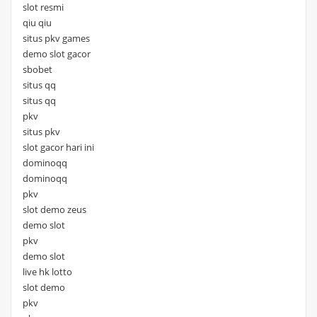
slot resmi
qiu qiu
situs pkv games
demo slot gacor
sbobet
situs qq
situs qq
pkv
situs pkv
slot gacor hari ini
dominoqq
dominoqq
pkv
slot demo zeus
demo slot
pkv
demo slot
live hk lotto
slot demo
pkv