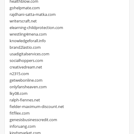
healthblow.com
gohelpmate.com
rajdhani-satta-matka.com
writerscraft.net
elearning-childprotection.com
wrestling4mena.com
knowledgeforall.info
brand2lastio.com
usadigitalservices.com
socialhoppers.com
creativedream.net
n2315.com
getwebonline.com
onlyfansheaven.com
lky08.com
ralph-fiennes.net
fielder-maximum-discount.net
fitfllex.com
genesisbusinesscredit.com
inforuang.com
kindsmarket.com