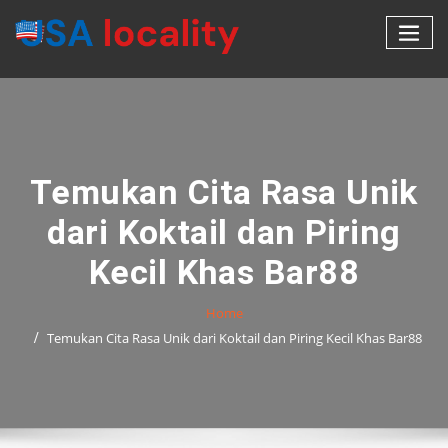
Skip
to
content
Temukan Cita Rasa Unik
dari Koktail dan Piring
Kecil Khas Bar88
Home
Temukan Cita Rasa Unik dari Koktail dan Piring Kecil Khas Bar88