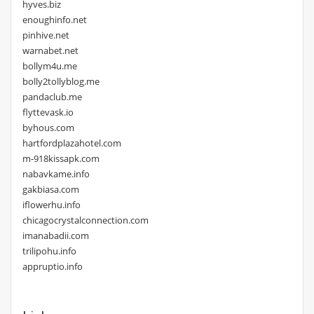
hyves.biz
enoughinfo.net
pinhive.net
warnabet.net
bollym4u.me
bolly2tollyblog.me
pandaclub.me
flyttevask.io
byhous.com
hartfordplazahotel.com
m-918kissapk.com
nabavkame.info
gakbiasa.com
iflowerhu.info
chicagocrystalconnection.com
imanabadii.com
trilipohu.info
appruptio.info