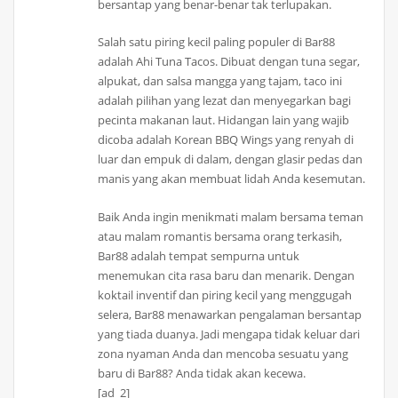
bersantap yang benar-benar tak terlupakan.
Salah satu piring kecil paling populer di Bar88
adalah Ahi Tuna Tacos. Dibuat dengan tuna segar,
alpukat, dan salsa mangga yang tajam, taco ini
adalah pilihan yang lezat dan menyegarkan bagi
pecinta makanan laut. Hidangan lain yang wajib
dicoba adalah Korean BBQ Wings yang renyah di
luar dan empuk di dalam, dengan glasir pedas dan
manis yang akan membuat lidah Anda kesemutan.
Baik Anda ingin menikmati malam bersama teman
atau malam romantis bersama orang terkasih,
Bar88 adalah tempat sempurna untuk
menemukan cita rasa baru dan menarik. Dengan
koktail inventif dan piring kecil yang menggugah
selera, Bar88 menawarkan pengalaman bersantap
yang tiada duanya. Jadi mengapa tidak keluar dari
zona nyaman Anda dan mencoba sesuatu yang
baru di Bar88? Anda tidak akan kecewa.
[ad_2]