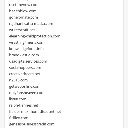
usetimenow.com
healthblow.com
gohelpmate.com
rajdhani-satta-matka.com
writerscraft.net
elearning-childprotection.com
wrestling4mena.com
knowledgeforall.info
brand2lastio.com
usadigitalservices.com
socialhoppers.com
creativedream.net
n2315.com
getwebonline.com
onlyfansheaven.com
lky08.com
ralph-fiennes.net
fielder-maximum-discount.net
fitfllex.com
genesisbusinesscredit.com