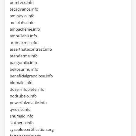
puretecx.info
tecadvance.info
aminityio.info
amiolahu.info
ampacheme.info
ampullahu.info
aromaxme.info
asserthatecontrast.info
atenderme.info
bangumiio.info
bekosunhu.info
beneficialgrandiose.info
blomaio.info
dosellinfoplete.info
podtubeio.info
powerfulvolatile.info
qvidsio.info
shumaio.info
slotherio.info
cysapluscertification.org