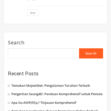
Slot
Search
Search
Recent Posts
Temukan Majestibet: Pengalaman Taruhan Terbaik
Pengertian Saung4D: Panduan Komprehensif untuk Pemula
Apa itu Ahl카지노? Tinjauan Komprehensif