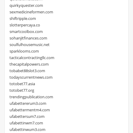
quirkyquester.com
sexmedicineformen.com
shiftripple.com
slotterpercaya.co
smartcoolbox.com
sohanjitfinances.com
soulfulhousemusic.net
sparklooms.com
tacticalcontractingllc.com
thecapitalpowers.com
tobabet88slot3.com
todayscurrentnews.com
totobet77.asia
totobet77.org
trendingpublication.com
ufabettererum3.com
ufabettermentm4.com
ufabettersum7.com
ufabettinwm7.com
ufabettinwum3.com