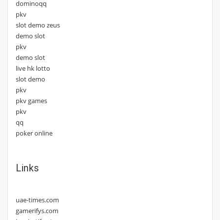
dominoqq
pkv
slot demo zeus
demo slot
pkv
demo slot
live hk lotto
slot demo
pkv
pkv games
pkv
qq
poker online
Links
uae-times.com
gamerifys.com