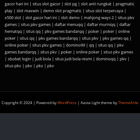
gacor hari ini
|
situs slot gacor
|
slot pg
|
slot anti rungkat
|
pragmatic
play
|
slot maxwin
|
demo slot pragmatic
|
situs slot terpercaya
|
x500 slot
|
slot gacor hari ini
|
slot demo
|
mahjong ways 2
|
situs pkv
games
|
situs pkv games
|
daftar menuqq
|
daftar murniqq
|
daftar
hematqq
|
situs qq
|
pkv games bandarqq
|
poker
|
poker
|
online
poker
|
situs qq
|
pkv games bandarqq
|
situs pkv
|
pkv games qq
|
online poker
|
situs pkv games
|
domino99
|
qq
|
situs qq
|
pkv
games bandarqq
|
situs pkv
|
poker
|
online poker
|
situs pkv games
|
sbobet login
|
judi bola
|
situs judi bola resmi
|
dominoqq
|
pkv
|
situs pkv
|
pkv
|
pkv
|
pkv
Copyright © 2024 | Powered by
WordPress
|
Aasta Light theme by
ThemeArile