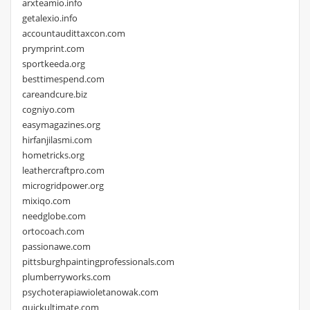
arxteamio.info
getalexio.info
accountaudittaxcon.com
prymprint.com
sportkeeda.org
besttimespend.com
careandcure.biz
cogniyo.com
easymagazines.org
hirfanjilasmi.com
hometricks.org
leathercraftpro.com
microgridpower.org
mixiqo.com
needglobe.com
ortocoach.com
passionawe.com
pittsburghpaintingprofessionals.com
plumberryworks.com
psychoterapiawioletanowak.com
quickultimate.com