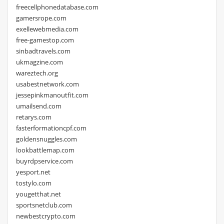
freecellphonedatabase.com
gamersrope.com
exellewebmedia.com
free-gamestop.com
sinbadtravels.com
ukmagzine.com
wareztech.org
usabestnetwork.com
jessepinkmanoutfit.com
umailsend.com
retarys.com
fasterformationcpf.com
goldensnuggles.com
lookbattlemap.com
buyrdpservice.com
yesport.net
tostylo.com
yougetthat.net
sportsnetclub.com
newbestcrypto.com