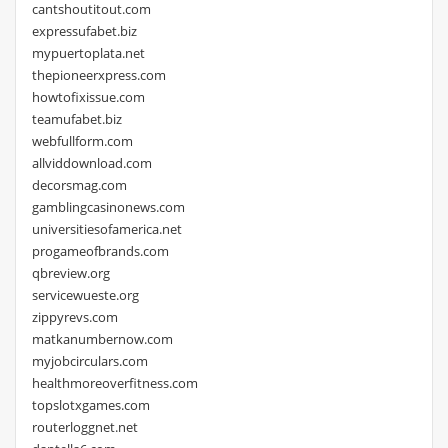
cantshoutitout.com
expressufabet.biz
mypuertoplata.net
thepioneerxpress.com
howtofixissue.com
teamufabet.biz
webfullform.com
allviddownload.com
decorsmag.com
gamblingcasinonews.com
universitiesofamerica.net
progameofbrands.com
qbreview.org
servicewueste.org
zippyrevs.com
matkanumbernow.com
myjobcirculars.com
healthmoreoverfitness.com
topslotxgames.com
routerloggnet.net