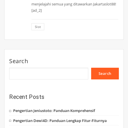
menjelajahi semua yang ditawarkan Jakartaslot88!
[ad_2]
Slot
Search
Search
Recent Posts
Pengertian Jeniustoto: Panduan Komprehensif
Pengertian Dewi4D: Panduan Lengkap Fitur-Fiturnya