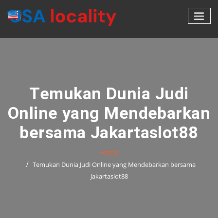
Skip
to
content
Temukan Dunia Judi
Online yang Mendebarkan
bersama Jakartaslot88
Home
Temukan Dunia Judi Online yang Mendebarkan bersama
Jakartaslot88