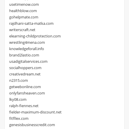
usetimenow.com
healthblow.com
gohelpmate.com
rajdhani-satta-matka.com
writerscraft.net
elearning-childprotection.com
wrestling4mena.com
knowledgeforall.info
brand2lastio.com
usadigitalservices.com
socialhoppers.com
creativedream.net
n2315.com
getwebonline.com
onlyfansheaven.com
lky08.com
ralph-fiennes.net
fielder-maximum-discount.net
fitfllex.com
genesisbusinesscredit.com