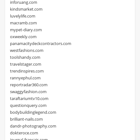
inforuang.com
kindsmarket.com
luvelylife.com
macramb.com
mypet-diary.com
oxweekly.com
panamacitydeckcontractors.com
westfashions.com
toolshandy.com
travelstager.com
trendinspires.com
rannyephul.com
reportradar360.com
swaggyfashion.com
taraftariumtv10.com
questionquery.com
bodybuildinglegend.com
brilliant-nails.com
dandr-photography.com
dokteroce.com
journal-francais.com