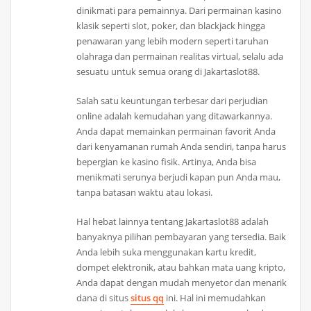
dinikmati para pemainnya. Dari permainan kasino
klasik seperti slot, poker, dan blackjack hingga
penawaran yang lebih modern seperti taruhan
olahraga dan permainan realitas virtual, selalu ada
sesuatu untuk semua orang di Jakartaslot88.
Salah satu keuntungan terbesar dari perjudian
online adalah kemudahan yang ditawarkannya.
Anda dapat memainkan permainan favorit Anda
dari kenyamanan rumah Anda sendiri, tanpa harus
bepergian ke kasino fisik. Artinya, Anda bisa
menikmati serunya berjudi kapan pun Anda mau,
tanpa batasan waktu atau lokasi.
Hal hebat lainnya tentang Jakartaslot88 adalah
banyaknya pilihan pembayaran yang tersedia. Baik
Anda lebih suka menggunakan kartu kredit,
dompet elektronik, atau bahkan mata uang kripto,
Anda dapat dengan mudah menyetor dan menarik
dana di situs
situs qq
ini. Hal ini memudahkan