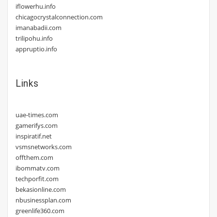
iflowerhu.info
chicagocrystalconnection.com
imanabadii.com
trilipohu.info
appruptio.info
Links
uae-times.com
gamerifys.com
inspiratif.net
vsmsnetworks.com
offthem.com
ibommatv.com
techporfit.com
bekasionline.com
nbusinessplan.com
greenlife360.com