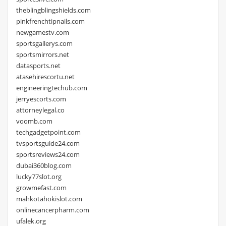
theblingblingshields.com
pinkfrenchtipnails.com
newgamestv.com
sportsgallerys.com
sportsmirrors.net
datasports.net
atasehirescortu.net
engineeringtechub.com
jerryescorts.com
attorneylegal.co
voomb.com
techgadgetpoint.com
tvsportsguide24.com
sportsreviews24.com
dubai360blog.com
lucky77slot.org
growmefast.com
mahkotahokislot.com
onlinecancerpharm.com
ufalek.org