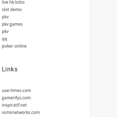
live hk lotto
slot demo
pkv
pkv games
pkv
qq
poker online
Links
uae-times.com
gamerifys.com
inspiratif.net
vsmsnetworks.com