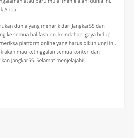
ngalaman atau baru mulai menjelajahi dunia ini,
uk Anda.
emukan dunia yang menarik dari Jangkar55 dan
ang ke semua hal fashion, keindahan, gaya hidup,
eriksa platform online yang harus dikunjungi ini.
ak akan mau ketinggalan semua konten dan
kan Jangkar55. Selamat menjelajahi!