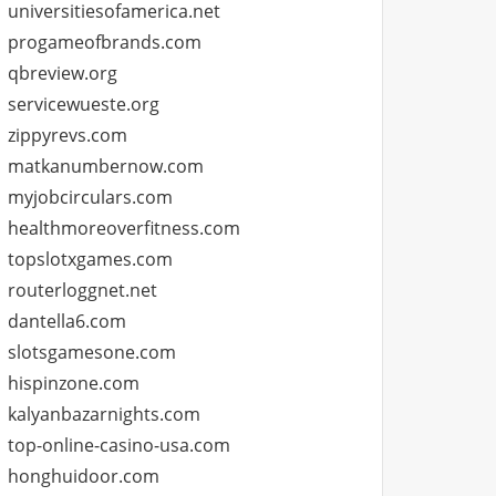
universitiesofamerica.net
progameofbrands.com
qbreview.org
servicewueste.org
zippyrevs.com
matkanumbernow.com
myjobcirculars.com
healthmoreoverfitness.com
topslotxgames.com
routerloggnet.net
dantella6.com
slotsgamesone.com
hispinzone.com
kalyanbazarnights.com
top-online-casino-usa.com
honghuidoor.com