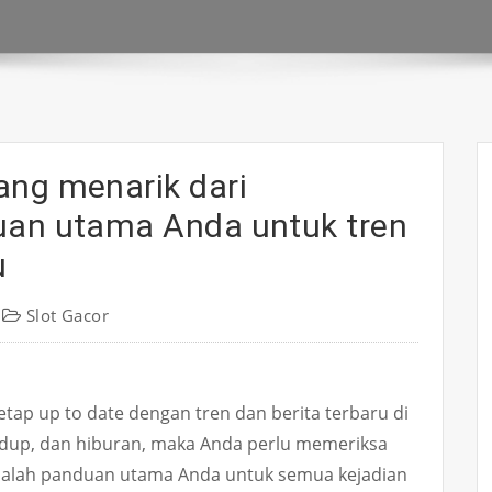
ng menarik dari
uan utama Anda untuk tren
u
Slot Gacor
etap up to date dengan tren dan berita terbaru di
idup, dan hiburan, maka Anda perlu memeriksa
 adalah panduan utama Anda untuk semua kejadian