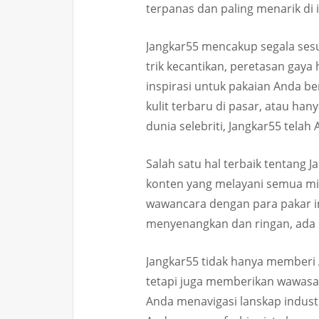
terpanas dan paling menarik di in
Jangkar55 mencakup segala sesu
trik kecantikan, peretasan gaya
inspirasi untuk pakaian Anda be
kulit terbaru di pasar, atau hany
dunia selebriti, Jangkar55 telah 
Salah satu hal terbaik tentang
konten yang melayani semua min
wawancara dengan para pakar in
menyenangkan dan ringan, ada s
Jangkar55 tidak hanya memberi 
tetapi juga memberikan wawas
Anda menavigasi lanskap indust