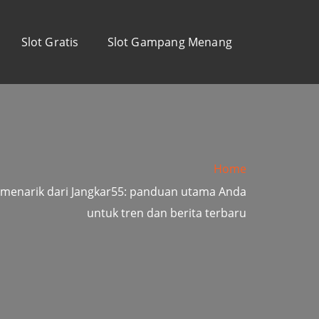
Slot Gratis
Slot Gampang Menang
Home
menarik dari Jangkar55: panduan utama Anda
untuk tren dan berita terbaru