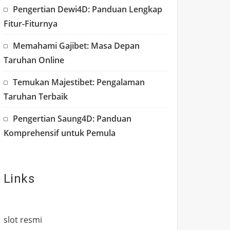
Pengertian Dewi4D: Panduan Lengkap
Fitur-Fiturnya
Memahami Gajibet: Masa Depan
Taruhan Online
Temukan Majestibet: Pengalaman
Taruhan Terbaik
Pengertian Saung4D: Panduan
Komprehensif untuk Pemula
Links
slot resmi