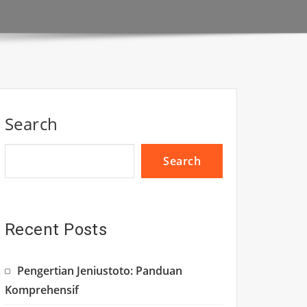
Search
Search
Recent Posts
Pengertian Jeniustoto: Panduan
Komprehensif