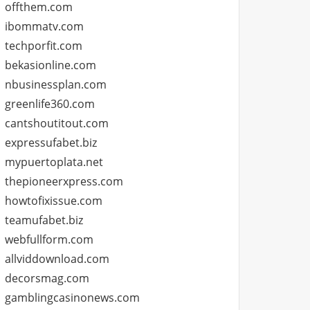
offthem.com
ibommatv.com
techporfit.com
bekasionline.com
nbusinessplan.com
greenlife360.com
cantshoutitout.com
expressufabet.biz
mypuertoplata.net
thepioneerxpress.com
howtofixissue.com
teamufabet.biz
webfullform.com
allviddownload.com
decorsmag.com
gamblingcasinonews.com