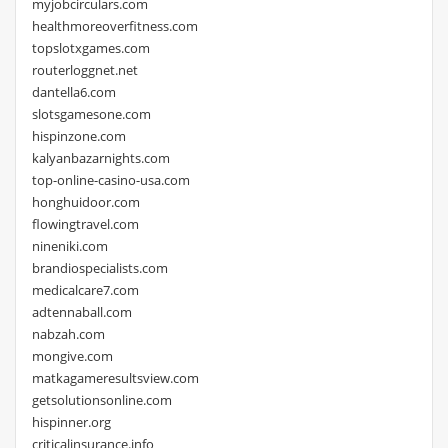
myjobcirculars.com
healthmoreoverfitness.com
topslotxgames.com
routerloggnet.net
dantella6.com
slotsgamesone.com
hispinzone.com
kalyanbazarnights.com
top-online-casino-usa.com
honghuidoor.com
flowingtravel.com
nineniki.com
brandiospecialists.com
medicalcare7.com
adtennaball.com
nabzah.com
mongive.com
matkagameresultsview.com
getsolutionsonline.com
hispinner.org
criticalinsurance.info