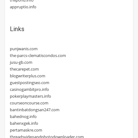
trilipohu.info
appruptio.info
Links
punjwanis.com
the-parcs-clematiscondos.com
jusu-gb.com
thecarepet.com
blogwriterplus.com
guestpostingseo.com
casinogambitpro.info
pokerplaymasters.info
courseoncourse.com
bantinbatdongsan247.com
bahednog.info
bahenxgek.info
pertamaskre.com
threadsvideoandphotodownloader.com