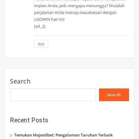
impian Anda. Jadi, mengapa menunggu? Mulailah
perjalanan Anda menuju kesuksesan dengan
LGOWIN hari ini!
[ad_2]
Slot
Search
Search
Recent Posts
Temukan Majestibet: Pengalaman Taruhan Terbaik