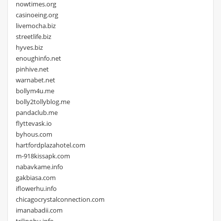
nowtimes.org
casinoeing.org
livemocha.biz
streetlife.biz
hyves.biz
enoughinfo.net
pinhive.net
warnabet.net
bollym4u.me
bolly2tollyblog.me
pandaclub.me
flyttevask.io
byhous.com
hartfordplazahotel.com
m-918kissapk.com
nabavkame.info
gakbiasa.com
iflowerhu.info
chicagocrystalconnection.com
imanabadii.com