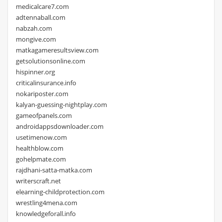
medicalcare7.com
adtennaball.com
nabzah.com
mongive.com
matkagameresultsview.com
getsolutionsonline.com
hispinner.org
criticalinsurance.info
nokariposter.com
kalyan-guessing-nightplay.com
gameofpanels.com
androidappsdownloader.com
usetimenow.com
healthblow.com
gohelpmate.com
rajdhani-satta-matka.com
writerscraft.net
elearning-childprotection.com
wrestling4mena.com
knowledgeforall.info