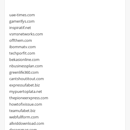
uae-times.com
gamerifys.com
inspiratif.net
vsmsnetworks.com
offthem.com
ibommatv.com
techporfit.com
bekasionline.com
nbusinessplan.com
greenlife360.com
cantshoutitout.com
expressufabet.biz
mypuertoplata.net
thepioneerxpress.com
howtofixissue.com
teamufabet.biz
webfullform.com
allviddownload.com
decorsmag.com