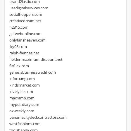
brand2lastio.com
usadigitalservices.com
socialhoppers.com
creativedream.net
n2315.com
getwebonline.com
onlyfansheaven.com
lky08.com
ralph-fiennes.net
fielder-maximum-discount.net
fitfllex.com
genesisbusinesscredit.com
inforuang.com
kindsmarket.com
luvelylife.com
macramb.com
mypet-diary.com
oxweekly.com
panamacitydeckcontractors.com
westfashions.com
toolshandy.com