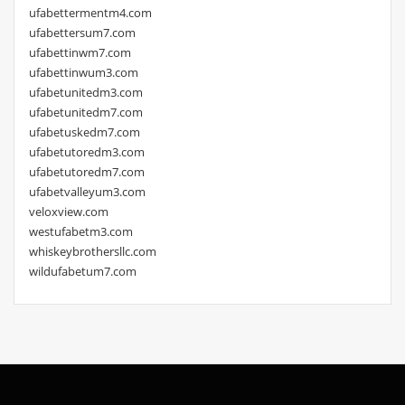
ufabettermentm4.com
ufabettersum7.com
ufabettinwm7.com
ufabettinwum3.com
ufabetunitedm3.com
ufabetunitedm7.com
ufabetuskedm7.com
ufabetutoredm3.com
ufabetutoredm7.com
ufabetvalleyum3.com
veloxview.com
westufabetm3.com
whiskeybrothersllc.com
wildufabetum7.com