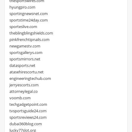
thesportswires.com
hyungpro.com
sportingnewsnet.com
sportstime24day.com
sporteslive.com
theblingblingshields.com
pinkfrenchtipnails.com
newgamestv.com
sportsgallerys.com
sportsmirrors.net
datasports.net
atasehirescortu.net
engineeringtechub.com
jerryescorts.com
attorneylegal.co
voomb.com
techgadgetpoint.com
tvsportsguide24.com
sportsreviews24.com
dubai360blog.com
lucky77slot.org