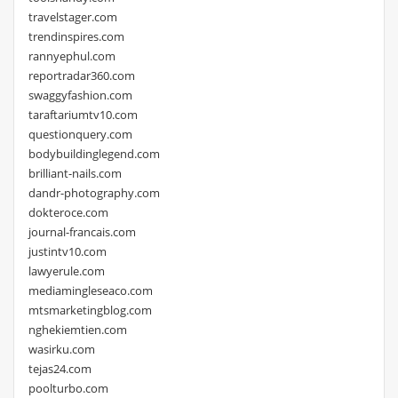
travelstager.com
trendinspires.com
rannyephul.com
reportradar360.com
swaggyfashion.com
taraftariumtv10.com
questionquery.com
bodybuildinglegend.com
brilliant-nails.com
dandr-photography.com
dokteroce.com
journal-francais.com
justintv10.com
lawyerule.com
mediamingleseaco.com
mtsmarketingblog.com
nghekiemtien.com
wasirku.com
tejas24.com
poolturbo.com