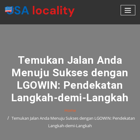
Skip
to
content
Temukan Jalan Anda
Menuju Sukses dengan
LGOWIN: Pendekatan
Langkah-demi-Langkah
Home
Temukan Jalan Anda Menuju Sukses dengan LGOWIN: Pendekatan
Langkah-demi-Langkah