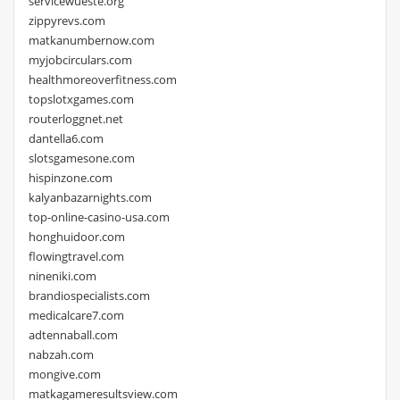
servicewueste.org
zippyrevs.com
matkanumbernow.com
myjobcirculars.com
healthmoreoverfitness.com
topslotxgames.com
routerloggnet.net
dantella6.com
slotsgamesone.com
hispinzone.com
kalyanbazarnights.com
top-online-casino-usa.com
honghuidoor.com
flowingtravel.com
nineniki.com
brandiospecialists.com
medicalcare7.com
adtennaball.com
nabzah.com
mongive.com
matkagameresultsview.com