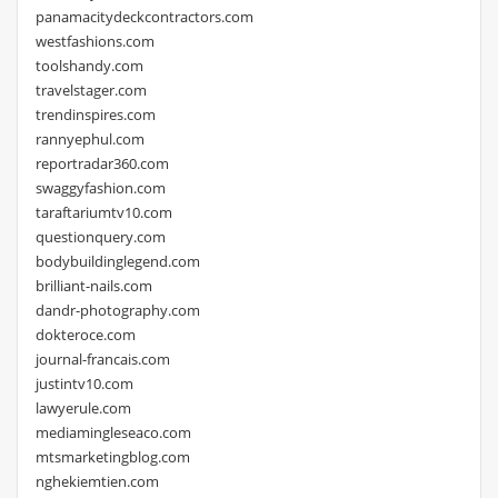
panamacitydeckcontractors.com
westfashions.com
toolshandy.com
travelstager.com
trendinspires.com
rannyephul.com
reportradar360.com
swaggyfashion.com
taraftariumtv10.com
questionquery.com
bodybuildinglegend.com
brilliant-nails.com
dandr-photography.com
dokteroce.com
journal-francais.com
justintv10.com
lawyerule.com
mediamingleseaco.com
mtsmarketingblog.com
nghekiemtien.com