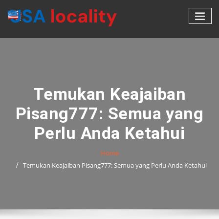
Skip
to
content
Temukan Keajaiban
Pisang777: Semua yang
Perlu Anda Ketahui
Home
Temukan Keajaiban Pisang777: Semua yang Perlu Anda Ketahui