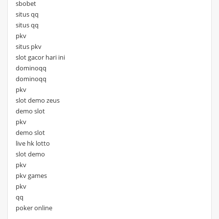
sbobet
situs qq
situs qq
pkv
situs pkv
slot gacor hari ini
dominoqq
dominoqq
pkv
slot demo zeus
demo slot
pkv
demo slot
live hk lotto
slot demo
pkv
pkv games
pkv
qq
poker online