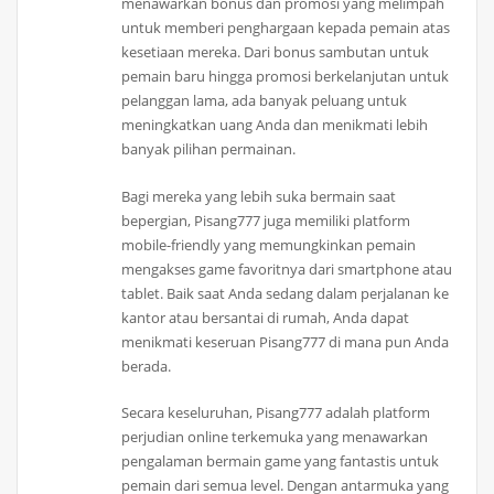
menawarkan bonus dan promosi yang melimpah
untuk memberi penghargaan kepada pemain atas
kesetiaan mereka. Dari bonus sambutan untuk
pemain baru hingga promosi berkelanjutan untuk
pelanggan lama, ada banyak peluang untuk
meningkatkan uang Anda dan menikmati lebih
banyak pilihan permainan.
Bagi mereka yang lebih suka bermain saat
bepergian, Pisang777 juga memiliki platform
mobile-friendly yang memungkinkan pemain
mengakses game favoritnya dari smartphone atau
tablet. Baik saat Anda sedang dalam perjalanan ke
kantor atau bersantai di rumah, Anda dapat
menikmati keseruan Pisang777 di mana pun Anda
berada.
Secara keseluruhan, Pisang777 adalah platform
perjudian online terkemuka yang menawarkan
pengalaman bermain game yang fantastis untuk
pemain dari semua level. Dengan antarmuka yang