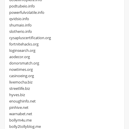
podtubeio.info
powerfulvolatile.info
qvidsio.info
shumaio.info
slotherio.info
cysapluscertification.org
fortnitehacks.org
loginsearch.org
aodecor.org
donorsmatch.org
nowtimes.org
casinoeing.org
livemocha.biz
streetlife.biz
hyves.biz
enoughinfo.net
pinhive.net
warnabet.net
bollym4u.me
bolly2tollyblog.me