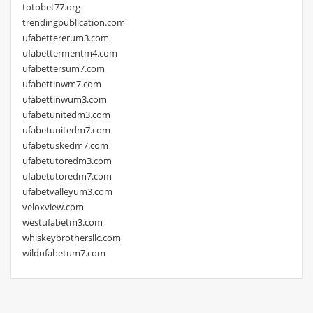
totobet77.org
trendingpublication.com
ufabettererum3.com
ufabettermentm4.com
ufabettersum7.com
ufabettinwm7.com
ufabettinwum3.com
ufabetunitedm3.com
ufabetunitedm7.com
ufabetuskedm7.com
ufabetutoredm3.com
ufabetutoredm7.com
ufabetvalleyum3.com
veloxview.com
westufabetm3.com
whiskeybrothersllc.com
wildufabetum7.com