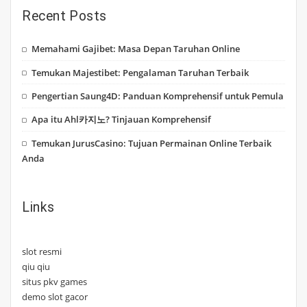
Recent Posts
Memahami Gajibet: Masa Depan Taruhan Online
Temukan Majestibet: Pengalaman Taruhan Terbaik
Pengertian Saung4D: Panduan Komprehensif untuk Pemula
Apa itu Ahl카지노? Tinjauan Komprehensif
Temukan JurusCasino: Tujuan Permainan Online Terbaik
Anda
Links
slot resmi
qiu qiu
situs pkv games
demo slot gacor