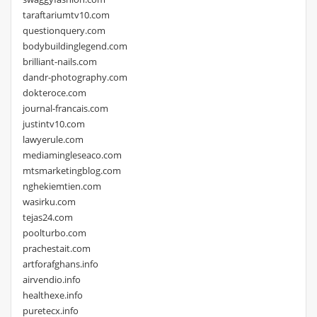
taraftariumtv10.com
questionquery.com
bodybuildinglegend.com
brilliant-nails.com
dandr-photography.com
dokteroce.com
journal-francais.com
justintv10.com
lawyerule.com
mediamingleseaco.com
mtsmarketingblog.com
nghekiemtien.com
wasirku.com
tejas24.com
poolturbo.com
prachestait.com
artforafghans.info
airvendio.info
healthexe.info
puretecx.info