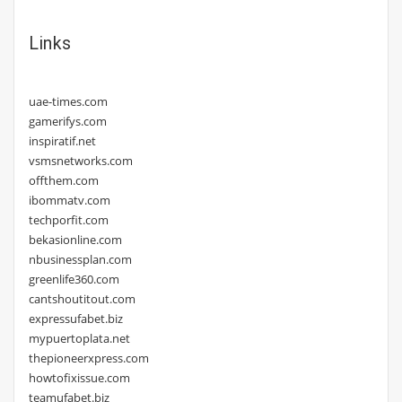
Links
uae-times.com
gamerifys.com
inspiratif.net
vsmsnetworks.com
offthem.com
ibommatv.com
techporfit.com
bekasionline.com
nbusinessplan.com
greenlife360.com
cantshoutitout.com
expressufabet.biz
mypuertoplata.net
thepioneerxpress.com
howtofixissue.com
teamufabet.biz