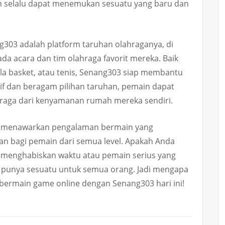
 selalu dapat menemukan sesuatu yang baru dan
ng303 adalah platform taruhan olahraganya, di
a acara dan tim olahraga favorit mereka. Baik
a basket, atau tenis, Senang303 siap membantu
f dan beragam pilihan taruhan, pemain dapat
hraga dari kenyamanan rumah mereka sendiri.
3 menawarkan pengalaman bermain yang
 bagi pemain dari semua level. Apakah Anda
n menghabiskan waktu atau pemain serius yang
 punya sesuatu untuk semua orang. Jadi mengapa
rmain game online dengan Senang303 hari ini!