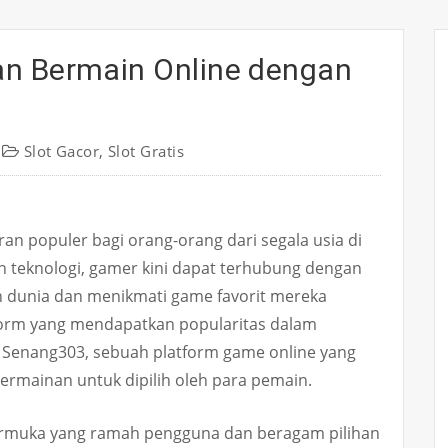
n Bermain Online dengan
Slot Gacor
,
Slot Gratis
an populer bagi orang-orang dari segala usia di
 teknologi, gamer kini dapat terhubung dengan
an dunia dan menikmati game favorit mereka
form yang mendapatkan popularitas dalam
 Senang303, sebuah platform game online yang
mainan untuk dipilih oleh para pemain.
armuka yang ramah pengguna dan beragam pilihan