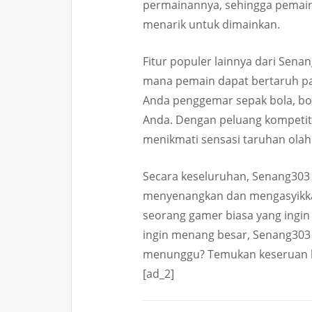
permainannya, sehingga pemain
menarik untuk dimainkan.
Fitur populer lainnya dari Sena
mana pemain dapat bertaruh pad
Anda penggemar sepak bola, bol
Anda. Dengan peluang kompetiti
menikmati sensasi taruhan ola
Secara keseluruhan, Senang30
menyenangkan dan mengasyikkan
seorang gamer biasa yang ingi
ingin menang besar, Senang303
menunggu? Temukan keseruan be
[ad_2]