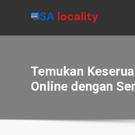
Skip
to
content
Temukan Keserua
Online dengan S