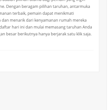
ine. Dengan beragam pilihan taruhan, antarmuka
anan terbaik, pemain dapat menikmati
 dan menarik dari kenyamanan rumah mereka
ndaftar hari ini dan mulai memasang taruhan Anda
besar berikutnya hanya berjarak satu klik saja.