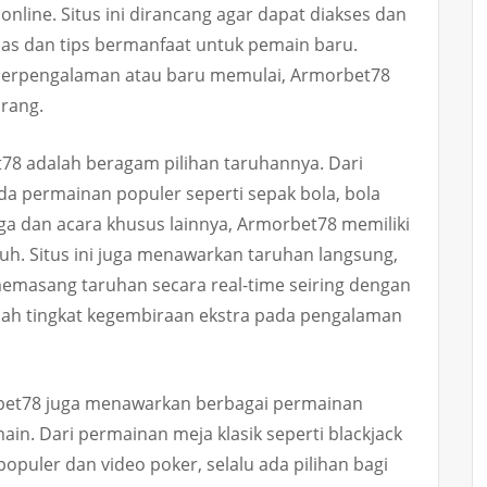
line. Situs ini dirancang agar dapat diakses dan
jelas dan tips bermanfaat untuk pemain baru.
berpengalaman atau baru memulai, Armorbet78
rang.
t78 adalah beragam pilihan taruhannya. Dari
da permainan populer seperti sepak bola, bola
aga dan acara khusus lainnya, Armorbet78 memiliki
ruh. Situs ini juga menawarkan taruhan langsung,
masang taruhan secara real-time seiring dengan
ah tingkat kegembiraan ekstra pada pengalaman
rbet78 juga menawarkan berbagai permainan
ain. Dari permainan meja klasik seperti blackjack
populer dan video poker, selalu ada pilihan bagi