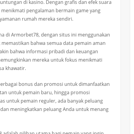
ntungan di kasino. Dengan grafis dan efek suara
pat menikmati pengalaman bermain game yang
enyamanan rumah mereka sendiri.
ma di Armorbet78, dengan situs ini menggunakan
tuk memastikan bahwa semua data pemain aman
yakin bahwa informasi pribadi dan keuangan
, memungkinkan mereka untuk fokus menikmati
sa khawatir.
erbagai bonus dan promosi untuk dimanfaatkan
tan untuk pemain baru, hingga promosi
tas untuk pemain reguler, ada banyak peluang
 dan meningkatkan peluang Anda untuk menang
 adalah pilihan utama bagi pemain yang ingin