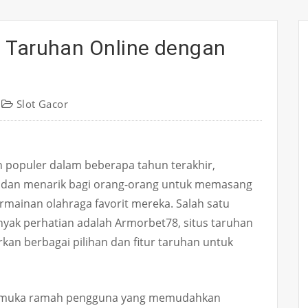
 Taruhan Online dengan
Slot Gacor
 populer dalam beberapa tahun terakhir,
dan menarik bagi orang-orang untuk memasang
rmainan olahraga favorit mereka. Salah satu
yak perhatian adalah Armorbet78, situs taruhan
an berbagai pilihan dan fitur taruhan untuk
rmuka ramah pengguna yang memudahkan