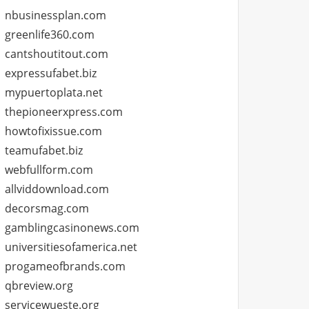
nbusinessplan.com
greenlife360.com
cantshoutitout.com
expressufabet.biz
mypuertoplata.net
thepioneerxpress.com
howtofixissue.com
teamufabet.biz
webfullform.com
allviddownload.com
decorsmag.com
gamblingcasinonews.com
universitiesofamerica.net
progameofbrands.com
qbreview.org
servicewueste.org