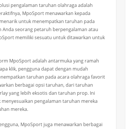
olusi pengalaman taruhan olahraga adalah
eraktifnya, MpoSport menawarkan kepada
 menarik untuk menempatkan taruhan pada
ah Anda seorang petaruh berpengalaman atau
Sport memiliki sesuatu untuk ditawarkan untuk
atform MpoSport adalah antarmuka yang ramah
apa klik, pengguna dapat dengan mudah
enempatkan taruhan pada acara olahraga favorit
warkan berbagai opsi taruhan, dari taruhan
lay yang lebih eksotis dan taruhan prop. Ini
 menyesuaikan pengalaman taruhan mereka
ruhan mereka.
pengguna, MpoSport juga menawarkan berbagai