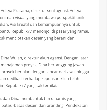
ditya Pratama, direktur seni agensi. Aditya
 seniman visual yang membawa perspektif unik
jakan. Visi kreatif dan kemampuannya untuk
mbantu Republik77 menonjol di pasar yang ramai,
tuk menciptakan desain yang berani dan
Dina Wulan, direktur akun agensi. Dengan latar
 manajemen proyek, Dina bertanggung jawab
proyek berjalan dengan lancar dari awal hingga
 dan dedikasi terhadap kepuasan klien telah
 Republik77 yang tak ternilai.
, dan Dina membentuk tim dinamis yang
 batas -batas desain dan branding. Pendekatan