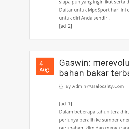
siapa pun yang ingin ikut serta
Daftar untuk MpoSport hari ini
untuk diri Anda sendiri.
[ad_2]
Gaswin: merevolus
4
Aug
bahan bakar terb
By
Admin@usalocality.com
[ad_1]
Dalam beberapa tahun terakhir
perlunya beralih ke sumber ene
perubahan iklim dan mengurangi