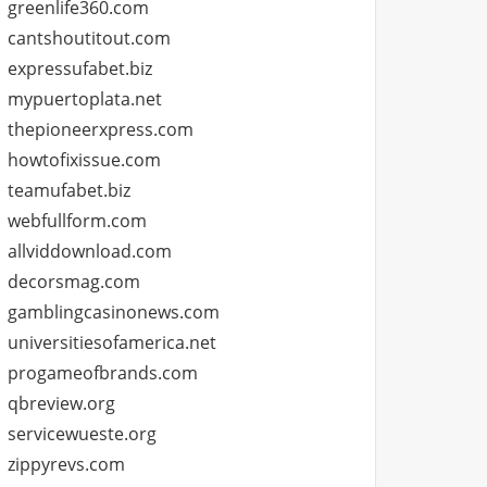
greenlife360.com
cantshoutitout.com
expressufabet.biz
mypuertoplata.net
thepioneerxpress.com
howtofixissue.com
teamufabet.biz
webfullform.com
allviddownload.com
decorsmag.com
gamblingcasinonews.com
universitiesofamerica.net
progameofbrands.com
qbreview.org
servicewueste.org
zippyrevs.com