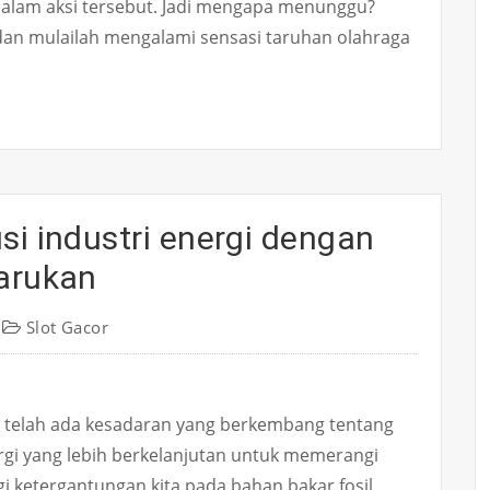
 dalam aksi tersebut. Jadi mengapa menunggu?
 dan mulailah mengalami sensasi taruhan olahraga
i industri energi dengan
arukan
Slot Gacor
, telah ada kesadaran yang berkembang tentang
rgi yang lebih berkelanjutan untuk memerangi
 ketergantungan kita pada bahan bakar fosil.