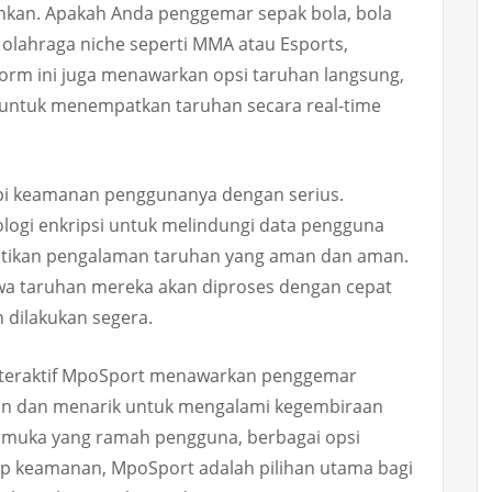
ankan. Apakah Anda penggemar sepak bola, bola
 olahraga niche seperti MMA atau Esports,
form ini juga menawarkan opsi taruhan langsung,
ntuk menempatkan taruhan secara real-time
pi keamanan penggunanya dengan serius.
logi enkripsi untuk melindungi data pengguna
stikan pengalaman taruhan yang aman dan aman.
wa taruhan mereka akan diproses dengan cepat
 dilakukan segera.
interaktif MpoSport menawarkan penggemar
an dan menarik untuk mengalami kegembiraan
rmuka yang ramah pengguna, berbagai opsi
p keamanan, MpoSport adalah pilihan utama bagi