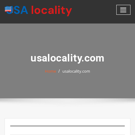
Skip
to
content
usalocality.com
Home
usalocality.com